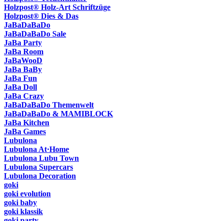
Holzpost® Holz-Art Schriftzüge
Holzpost® Dies & Das
JaBaDaBaDo
JaBaDaBaDo Sale
JaBa Party
JaBa Room
JaBaWooD
JaBa BaBy
JaBa Fun
JaBa Doll
JaBa Crazy
JaBaDaBaDo Themenwelt
JaBaDaBaDo & MAMIBLOCK
JaBa Kitchen
JaBa Games
Lubulona
Lubulona At·Home
Lubulona Lubu Town
Lubulona Supercars
Lubulona Decoration
goki
goki evolution
goki baby
goki klassik
goki party