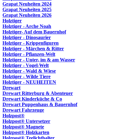
Grapat Neuheiten 2024
Grapat Neuheiten 2025
Grapat Neuheiten 2026
Holztiger
Holztiger - Arche Noah
Holztiger- Auf dem Bauernhof
Holztiger - Dinosaurier
Holztiger - Krippenfiguren
Holztiger - Märchen & Ritter
Holztiger - Pflanzen-Welt
Holztiger - Unter, im & am Wasser
Holztiger - Vogel-Welt
Holztiger - Wald & Wiese
Holztiger - Wilde Tiere
Holztiger - NEUHEITEN
Drewart
Drewart Ritterburg & Abenteuer
Drewart Kinderküche & Co
Drewart Puppenhaus & Bauernhof
Drewart Fahrzeuge
Holzpost®
Holzpost® Untersetzer
Holzpost® Magnete
Holzpost® Holzkarten
Holzpost® Teelichthalter