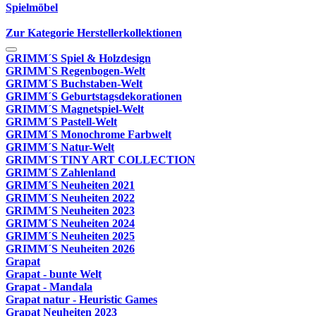
Spielmöbel
Zur Kategorie Herstellerkollektionen
GRIMM´S Spiel & Holzdesign
GRIMM`S Regenbogen-Welt
GRIMM´S Buchstaben-Welt
GRIMM´S Geburtstagsdekorationen
GRIMM´S Magnetspiel-Welt
GRIMM´S Pastell-Welt
GRIMM´S Monochrome Farbwelt
GRIMM´S Natur-Welt
GRIMM´S TINY ART COLLECTION
GRIMM´S Zahlenland
GRIMM´S Neuheiten 2021
GRIMM´S Neuheiten 2022
GRIMM´S Neuheiten 2023
GRIMM´S Neuheiten 2024
GRIMM´S Neuheiten 2025
GRIMM´S Neuheiten 2026
Grapat
Grapat - bunte Welt
Grapat - Mandala
Grapat natur - Heuristic Games
Grapat Neuheiten 2023