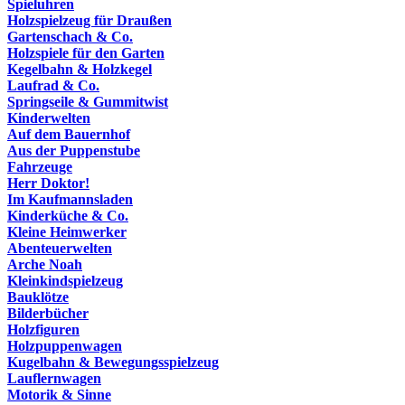
Spieluhren
Holzspielzeug für Draußen
Gartenschach & Co.
Holzspiele für den Garten
Kegelbahn & Holzkegel
Laufrad & Co.
Springseile & Gummitwist
Kinderwelten
Auf dem Bauernhof
Aus der Puppenstube
Fahrzeuge
Herr Doktor!
Im Kaufmannsladen
Kinderküche & Co.
Kleine Heimwerker
Abenteuerwelten
Arche Noah
Kleinkindspielzeug
Bauklötze
Bilderbücher
Holzfiguren
Holzpuppenwagen
Kugelbahn & Bewegungsspielzeug
Lauflernwagen
Motorik & Sinne