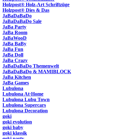
Holzpost® Holz-Art Schriftzüge
Holzpost® Dies & Das
JaBaDaBaDo
JaBaDaBaDo Sale
JaBa Party
JaBa Room
JaBaWooD
JaBa BaBy
JaBa Fun
JaBa Doll
JaBa Crazy
JaBaDaBaDo Themenwelt
JaBaDaBaDo & MAMIBLOCK
JaBa Kitchen
JaBa Games
Lubulona
Lubulona At·Home
Lubulona Lubu Town
Lubulona Supercars
Lubulona Decoration
goki
goki evolution
goki baby
goki klassik
goki party