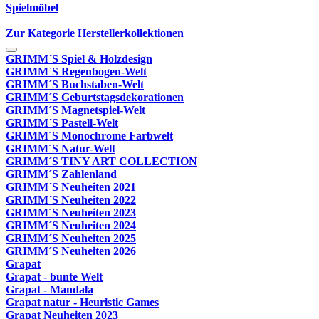
Spielmöbel
Zur Kategorie Herstellerkollektionen
GRIMM´S Spiel & Holzdesign
GRIMM`S Regenbogen-Welt
GRIMM´S Buchstaben-Welt
GRIMM´S Geburtstagsdekorationen
GRIMM´S Magnetspiel-Welt
GRIMM´S Pastell-Welt
GRIMM´S Monochrome Farbwelt
GRIMM´S Natur-Welt
GRIMM´S TINY ART COLLECTION
GRIMM´S Zahlenland
GRIMM´S Neuheiten 2021
GRIMM´S Neuheiten 2022
GRIMM´S Neuheiten 2023
GRIMM´S Neuheiten 2024
GRIMM´S Neuheiten 2025
GRIMM´S Neuheiten 2026
Grapat
Grapat - bunte Welt
Grapat - Mandala
Grapat natur - Heuristic Games
Grapat Neuheiten 2023