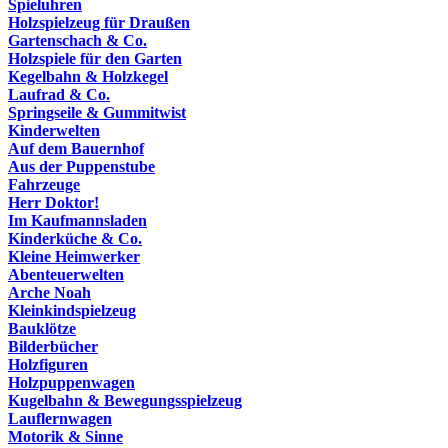
Spieluhren
Holzspielzeug für Draußen
Gartenschach & Co.
Holzspiele für den Garten
Kegelbahn & Holzkegel
Laufrad & Co.
Springseile & Gummitwist
Kinderwelten
Auf dem Bauernhof
Aus der Puppenstube
Fahrzeuge
Herr Doktor!
Im Kaufmannsladen
Kinderküche & Co.
Kleine Heimwerker
Abenteuerwelten
Arche Noah
Kleinkindspielzeug
Bauklötze
Bilderbücher
Holzfiguren
Holzpuppenwagen
Kugelbahn & Bewegungsspielzeug
Lauflernwagen
Motorik & Sinne