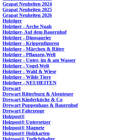
Grapat Neuheiten 2024
Grapat Neuheiten 2025
Grapat Neuheiten 2026
Holztiger
Holztiger - Arche Noah
Holztiger- Auf dem Bauernhof
Holztiger - Dinosaurier
Holztiger - Krippenfiguren
Holztiger - Märchen & Ritter
Holztiger - Pflanzen-Welt
Holztiger - Unter, im & am Wasser
Holztiger - Vogel-Welt
Holztiger - Wald & Wiese
Holztiger - Wilde Tiere
Holztiger - NEUHEITEN
Drewart
Drewart Ritterburg & Abenteuer
Drewart Kinderküche & Co
Drewart Puppenhaus & Bauernhof
Drewart Fahrzeuge
Holzpost®
Holzpost® Untersetzer
Holzpost® Magnete
Holzpost® Holzkarten
Holzpost® Teelichthalter