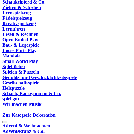
Schaukelpferd & Co.
Ziehen & Schieben
Lernspielzeug
Fädelspielzeug
Kreativspielzeug
Lernuhren
Lesen & Rechnen
Open Ended Play
Bau- & Legespiele
Loose Parts Play
Mandala
Small World Play
Spieltücher
Spielen & Puzzeln
Gedulds- und Geschicklichkeitsspiele
Gesellschaftsspiele
Holzpuzzle
Schach, Backgammon & Co.
spiel gut
Wir machen Musik
Zur Kategorie Dekoration
Advent & Weihnachten
Adventskranz & Co.