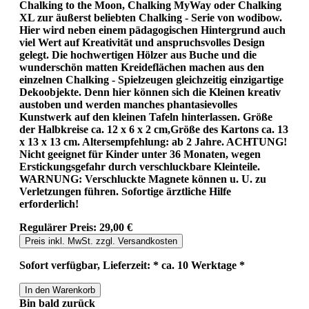
Chalking to the Moon, Chalking MyWay oder Chalking
XL zur äußerst beliebten Chalking - Serie von wodibow.
Hier wird neben einem pädagogischen Hintergrund auch
viel Wert auf Kreativität und anspruchsvolles Design
gelegt. Die hochwertigen Hölzer aus Buche und die
wunderschön matten Kreideflächen machen aus den
einzelnen Chalking - Spielzeugen gleichzeitig einzigartige
Dekoobjekte. Denn hier können sich die Kleinen kreativ
austoben und werden manches phantasievolles
Kunstwerk auf den kleinen Tafeln hinterlassen. Größe
der Halbkreise ca. 12 x 6 x 2 cm,Größe des Kartons ca. 13
x 13 x 13 cm. Altersempfehlung: ab 2 Jahre. ACHTUNG!
Nicht geeignet für Kinder unter 36 Monaten, wegen
Erstickungsgefahr durch verschluckbare Kleinteile.
WARNUNG: Verschluckte Magnete können u. U. zu
Verletzungen führen. Sofortige ärztliche Hilfe
erforderlich!
Regulärer Preis:
29,00 €
Preis inkl. MwSt. zzgl. Versandkosten
Sofort verfügbar, Lieferzeit: * ca. 10 Werktage *
In den Warenkorb
Bin bald zurück