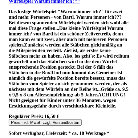
Würfelspiel Warum immer ich?""
Das lustige Würfelspiel "Warum immer ich?" für zwei
und mehr Personen - von Bartl. Warum immer ich???
Bei diesem spannenden Würfelspiel werden sich wohl alle
mal diese Frage stellen...Das kleine Würfelspiel Warum
immer ich? von Bartl ist ein schöner Zeitvertreib, denn
man kann es mit zwei, aber auch mit mehreren Personen
spielen.Zunächst werden alle Stäbchen gleichmäßig an
die Mitspielenden verteilt. Ziel ist, als erstes keine
Stäbchen mehr zu haben. Also, los geht´s: Es wird reihum
gewürfelt und das Stäbchen wird in die dem Würfel
entsprechende Position gesteckt. Bei der 6 fällt das
Stäbchen in die Box!Und nun kommt das Gemeine: Ist
nämlich die gewürfelte Position bereits besetzt, muss das
Stäbchen vom Spieler an sich genommen werden, der als
nächstes mit dem Würfeln an der Reihe ist...Größe ca. 9,5
x 9,5 x 8 cm.Altersempfehlung: ab 5 Jahre.ACHTUNG!
Nicht geeignet für Kinder unter 36 Monaten, wegen
Erstickungsgefahr durch verschluckbare Kleinteile.
Regulärer Preis:
16,50 €
Preis inkl. MwSt. zzgl. Versandkosten
Sofort verfügbar, Lieferzeit: * ca. 10 Werktage *