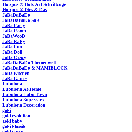
Holzpost® Holz-Art Schriftzüge
Holzpost® Dies & Das
JaBaDaBaDo
JaBaDaBaDo Sale
JaBa Party
JaBa Room
JaBaWooD
JaBa BaBy
JaBa Fun
JaBa Doll
JaBa Crazy
JaBaDaBaDo Themenwelt
JaBaDaBaDo & MAMIBLOCK
JaBa Kitchen
JaBa Games
Lubulona
Lubulona At·Home
Lubulona Lubu Town
Lubulona Supercars
Lubulona Decoration
goki
goki evolution
goki baby
goki klassik
goki party