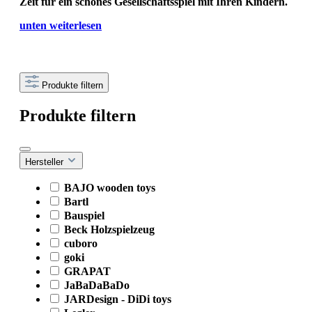
Zeit für ein schönes Gesellschaftsspiel mit Ihren Kindern.
unten weiterlesen
Produkte filtern
Produkte filtern
Hersteller
BAJO wooden toys
Bartl
Bauspiel
Beck Holzspielzeug
cuboro
goki
GRAPAT
JaBaDaBaDo
JARDesign - DiDi toys