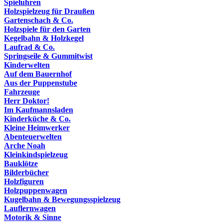
Spieluhren
Holzspielzeug für Draußen
Gartenschach & Co.
Holzspiele für den Garten
Kegelbahn & Holzkegel
Laufrad & Co.
Springseile & Gummitwist
Kinderwelten
Auf dem Bauernhof
Aus der Puppenstube
Fahrzeuge
Herr Doktor!
Im Kaufmannsladen
Kinderküche & Co.
Kleine Heimwerker
Abenteuerwelten
Arche Noah
Kleinkindspielzeug
Bauklötze
Bilderbücher
Holzfiguren
Holzpuppenwagen
Kugelbahn & Bewegungsspielzeug
Lauflernwagen
Motorik & Sinne