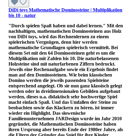
DiDi toys Mathematische Dominosteine | Multiplikation
bis 10 - natur
"Durch spielen Spaß haben und dabei lernen." Mit den
nachhaltigen, mathematischen Dominosteinen aus Holz
von DiDi toys, wird das Rechnenlernen zu einem
spielerischen Vergnügen, denn hier werden
mathematische Grundlagen spielerisch vermittelt. Bei
diesem Set mit den 64 Dominosteinen geht es um die
Multiplikation mit Zahlen bis 10. Die naturbelassenen
Holzsteine sind mit naturfarbenen Ziffern bedruckt.
Jeweils eine Rechenaufgabe sowie ein Ergebnis findet
man auf den Dominosteinen. Wie beim klassischen
Domino werden die jeweils passenden Spielsteine
entsprechend angelegt. Ob sie nun ganz klassisch gelegt
werden oder in dreidimensionalen Gebilden aufgebaut
werden, dieses u.a. didaktisch sehr hochwertige Spiel
macht einfach Spaß. Und das Umfallen der Steine zu
beobachten sowie das Klackern zu hören, ist immer
wieder ein Highlight. Das slowenische
Familienunternehmen JARDesign wurde im Jahr 2010
gegründet, die Mathematischen Dominosteine haben
ihren Ursprung aber bereits Ende der 1980er Jahre, als
die Eltern der Gründer das Spiel für ihre Kinder