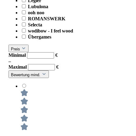
Legler
Lubulona
ooh noo
ROMANSWERK
Selecta
wodibow - I feel wood
Übergames
Preis
Minimal
€
–
Maximal
€
Bewertung mind.