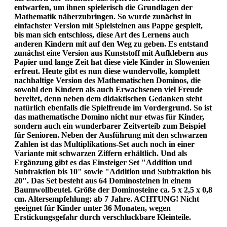
entwarfen, um ihnen spielerisch die Grundlagen der
Mathematik näherzubringen. So wurde zunächst in
einfachster Version mit Spielsteinen aus Pappe gespielt,
bis man sich entschloss, diese Art des Lernens auch
anderen Kindern mit auf den Weg zu geben. Es entstand
zunächst eine Version aus Kunststoff mit Aufklebern aus
Papier und lange Zeit hat diese viele Kinder in Slowenien
erfreut. Heute gibt es nun diese wundervolle, komplett
nachhaltige Version des Mathematischen Dominos, die
sowohl den Kindern als auch Erwachsenen viel Freude
bereitet, denn neben dem didaktischen Gedanken steht
natürlich ebenfalls die Spielfreude im Vordergrund. So ist
das mathematische Domino nicht nur etwas für Kinder,
sondern auch ein wunderbarer Zeitverteib zum Beispiel
für Senioren. Neben der Ausführung mit den schwarzen
Zahlen ist das Multiplikations-Set auch noch in einer
Variante mit schwarzen Ziffern erhältlich. Und als
Ergänzung gibt es das Einsteiger Set "Addition und
Subtraktion bis 10" sowie "Addition und Subtraktion bis
20". Das Set besteht aus 64 Dominosteinen in einem
Baumwollbeutel. Größe der Dominosteine ca. 5 x 2,5 x 0,8
cm. Altersempfehlung: ab 7 Jahre. ACHTUNG! Nicht
geeignet für Kinder unter 36 Monaten, wegen
Erstickungsgefahr durch verschluckbare Kleinteile.