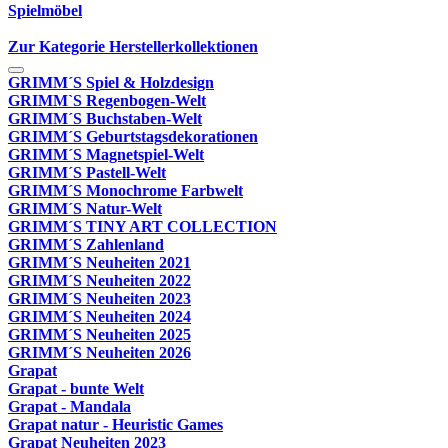
Spielmöbel
Zur Kategorie Herstellerkollektionen
GRIMM´S Spiel & Holzdesign
GRIMM`S Regenbogen-Welt
GRIMM´S Buchstaben-Welt
GRIMM´S Geburtstagsdekorationen
GRIMM´S Magnetspiel-Welt
GRIMM´S Pastell-Welt
GRIMM´S Monochrome Farbwelt
GRIMM´S Natur-Welt
GRIMM´S TINY ART COLLECTION
GRIMM´S Zahlenland
GRIMM´S Neuheiten 2021
GRIMM´S Neuheiten 2022
GRIMM´S Neuheiten 2023
GRIMM´S Neuheiten 2024
GRIMM´S Neuheiten 2025
GRIMM´S Neuheiten 2026
Grapat
Grapat - bunte Welt
Grapat - Mandala
Grapat natur - Heuristic Games
Grapat Neuheiten 2023