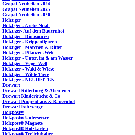
Grapat Neuheiten 2024
Grapat Neuheiten 2025
Grapat Neuheiten 2026
Holztiger
Holztiger - Arche Noah
Holztiger- Auf dem Bauernhof
Holztiger - Dinosaurier
Holztiger - Krippenfiguren
Holztiger - Märchen & Ritter
Holztiger - Pflanzen-Welt
Holztiger - Unter, im & am Wasser
Holztiger - Vogel-Welt
Holztiger - Wald & Wiese
Holztiger - Wilde Tiere
Holztiger - NEUHEITEN
Drewart
Drewart Ritterburg & Abenteuer
Drewart Kinderküche & Co
Drewart Puppenhaus & Bauernhof
Drewart Fahrzeuge
Holzpost®
Holzpost® Untersetzer
Holzpost® Magnete
Holzpost® Holzkarten
Holzpost® Teelichthalter