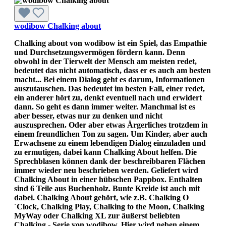
wodibow Chalking about
Chalking about von wodibow ist ein Spiel, das Empathie
und Durchsetzungsvermögen fördern kann. Denn
obwohl in der Tierwelt der Mensch am meisten redet,
bedeutet das nicht automatisch, dass er es auch am besten
macht... Bei einem Dialog geht es darum, Informationen
auszutauschen. Das bedeutet im besten Fall, einer redet,
ein anderer hört zu, denkt eventuell nach und erwidert
dann. So geht es dann immer weiter. Manchmal ist es
aber besser, etwas nur zu denken und nicht
auszusprechen. Oder aber etwas Ärgerliches trotzdem in
einem freundlichen Ton zu sagen. Um Kinder, aber auch
Erwachsene zu einem lebendigen Dialog einzuladen und
zu ermutigen, dabei kann Chalking About helfen. Die
Sprechblasen können dank der beschreibbaren Flächen
immer wieder neu beschrieben werden. Geliefert wird
Chalking About in einer hübschen Pappbox. Enthalten
sind 6 Teile aus Buchenholz. Bunte Kreide ist auch mit
dabei. Chalking About gehört, wie z.B. Chalking O
´Clock, Chalking Play, Chalking to the Moon, Chalking
MyWay oder Chalking XL zur äußerst beliebten
Chalking - Serie von wodibow. Hier wird neben einem