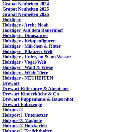
Grapat Neuheiten 2024
Grapat Neuheiten 2025
Grapat Neuheiten 2026
Holztiger
Holztiger - Arche Noah
Holztiger- Auf dem Bauernhof
Holztiger - Dinosaurier
Holztiger - Krippenfiguren
Holztiger - Märchen & Ritter
Holztiger - Pflanzen-Welt
Holztiger - Unter, im & am Wasser
Holztiger - Vogel-Welt
Holztiger - Wald & Wiese
Holztiger - Wilde Tiere
Holztiger - NEUHEITEN
Drewart
Drewart Ritterburg & Abenteuer
Drewart Kinderküche & Co
Drewart Puppenhaus & Bauernhof
Drewart Fahrzeuge
Holzpost®
Holzpost® Untersetzer
Holzpost® Magnete
Holzpost® Holzkarten
Holzpost® Teelichthalter