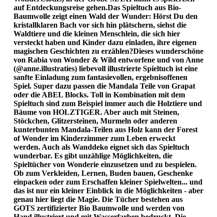
auf Entdeckungsreise gehen.Das Spieltuch aus Bio-
Baumwolle zeigt einen Wald der Wunder: Hörst Du den
kristallklaren Bach vor sich hin plätschern, siehst die
Waldtiere und die kleinen Menschlein, die sich hier
versteckt haben und Kinder dazu einladen, ihre eigenen
magischen Geschichten zu erzählen?Dieses wunderschöne
von Rabia von Wonder & Wild entworfene und von Anne
(@anne.illustraties) liebevoll illustrierte Spieltuch ist eine
sanfte Einladung zum fantasievollen, ergebnisoffenen
Spiel. Super dazu passen die Mandala Teile von Grapat
oder die ABEL Blocks. Toll in Kombination mit dem
Spieltuch sind zum Beispiel immer auch die Holztiere und
Bäume von HOLZTIGER. Aber auch mit Steinen,
Stöckchen, Glitzersteinen, Murmeln oder anderen
kunterbunten Mandala-Teilen aus Holz kann der Forest
of Wonder im Kinderzimmer zum Leben erweckt
werden. Auch als Wanddeko eignet sich das Spieltuch
wunderbar. Es gibt unzählige Möglichkeiten, die
Spieltücher von Wonderie einzusetzen und zu bespielen.
Ob zum Verkleiden, Lernen, Buden bauen, Geschenke
einpacken oder zum Erschaffen kleiner Spielwelten... und
das ist nur ein kleiner Einblick in die Möglichkeiten - aber
genau hier liegt die Magie. Die Tücher bestehen aus
GOTS zertifizierter Bio Baumwolle und werden von
Hand illustriert und mit Wasserfarben bedruckt. Die