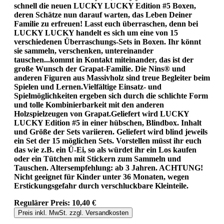
schnell die neuen LUCKY LUCKY Edition #5 Boxen,
deren Schätze nun darauf warten, das Leben Deiner
Familie zu erfreuen! Lasst euch überraschen, denn bei
LUCKY LUCKY handelt es sich um eine von 15
verschiedenen Überraschungs-Sets in Boxen. Ihr könnt
sie sammeln, verschenken, untereinander
tauschen...kommt in Kontakt miteinander, das ist der
große Wunsch der Grapat-Familie. Die Nins® und
anderen Figuren aus Massivholz sind treue Begleiter beim
Spielen und Lernen.Vielfältige Einsatz- und
Spielmöglichkeiten ergeben sich durch die schlichte Form
und tolle Kombinierbarkeit mit den anderen
Holzspielzeugen von Grapat.Geliefert wird LUCKY
LUCKY Edition #5 in einer hübschen, Blindbox. Inhalt
und Größe der Sets variieren. Geliefert wird blind jeweils
ein Set der 15 möglichen Sets. Vorstellen müsst ihr euch
das wie z.B. ein Ü-Ei, so als würdet ihr ein Los kaufen
oder ein Tütchen mit Stickern zum Sammeln und
Tauschen. Altersempfehlung: ab 3 Jahren. ACHTUNG!
Nicht geeignet für Kinder unter 36 Monaten, wegen
Erstickungsgefahr durch verschluckbare Kleinteile.
Regulärer Preis:
10,40 €
Preis inkl. MwSt. zzgl. Versandkosten