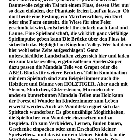
Baumwolle zeigt ein Tal mit einem Fluss, dessen Ufer nur
so dazu einladen, der Phantasie freien Lauf zu lassen. Ob
dort heute eine Festung, ein Märchenschloss, ein Dorf
oder eine Farm entsteht, die Wiese für eine Feier
geschmückt wird, entscheidet Ihr einfach nach Lust und
Laune. Eine Spiellandschaft, die wirklich ganz vielfältige
Spielimpulse geben kann!Die Brücke über den Fluss ist
sicherlich das Highlight im Kingdom Valley. Wer hat denn
hier wohl seine Zelte aufgeschlagen? Ganz
unterschiedliche Landschaften zeigen sich hier und laden
ein zum fantasievollen, ergebnisoffenen Spielen.Super
dazu passen die Mandala Teile von Grapat oder die
ABEL Blocks für weitere Brücken. Toll in Kombination
mit dem Spieltuch sind zum Beispiel immer auch die
Holztiere und Bäume von HOLZTIGER. Aber auch mit
Steinen, Stöckchen, Glitzersteinen, Murmeln oder
anderen kunterbunten Mandala-Teilen aus Holz kann
der Forest of Wonder im Kinderzimmer zum Leben
erweckt werden. Auch als Wanddeko eignet sich das
Spieltuch wunderbar. Es gibt unzählige Möglichkeiten,
die Spieltücher von Wonderie einzusetzen und zu
bespielen. Ob zum Verkleiden, Lernen, Buden bauen,
Geschenke einpacken oder zum Erschaffen kleiner
Spielwelten... und das ist nur ein kleiner Einblick in die