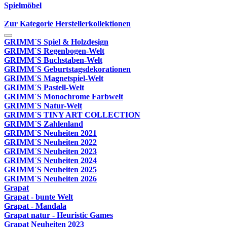
Spielmöbel
Zur Kategorie Herstellerkollektionen
GRIMM´S Spiel & Holzdesign
GRIMM`S Regenbogen-Welt
GRIMM´S Buchstaben-Welt
GRIMM´S Geburtstagsdekorationen
GRIMM´S Magnetspiel-Welt
GRIMM´S Pastell-Welt
GRIMM´S Monochrome Farbwelt
GRIMM´S Natur-Welt
GRIMM´S TINY ART COLLECTION
GRIMM´S Zahlenland
GRIMM´S Neuheiten 2021
GRIMM´S Neuheiten 2022
GRIMM´S Neuheiten 2023
GRIMM´S Neuheiten 2024
GRIMM´S Neuheiten 2025
GRIMM´S Neuheiten 2026
Grapat
Grapat - bunte Welt
Grapat - Mandala
Grapat natur - Heuristic Games
Grapat Neuheiten 2023