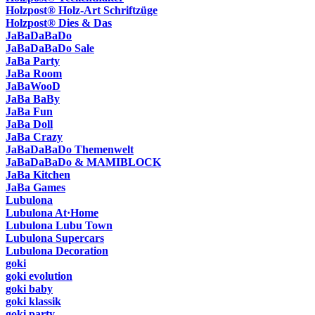
Holzpost® Holz-Art Schriftzüge
Holzpost® Dies & Das
JaBaDaBaDo
JaBaDaBaDo Sale
JaBa Party
JaBa Room
JaBaWooD
JaBa BaBy
JaBa Fun
JaBa Doll
JaBa Crazy
JaBaDaBaDo Themenwelt
JaBaDaBaDo & MAMIBLOCK
JaBa Kitchen
JaBa Games
Lubulona
Lubulona At·Home
Lubulona Lubu Town
Lubulona Supercars
Lubulona Decoration
goki
goki evolution
goki baby
goki klassik
goki party