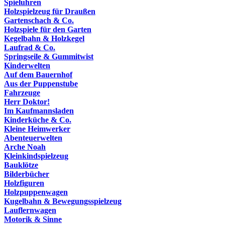
Spieluhren
Holzspielzeug für Draußen
Gartenschach & Co.
Holzspiele für den Garten
Kegelbahn & Holzkegel
Laufrad & Co.
Springseile & Gummitwist
Kinderwelten
Auf dem Bauernhof
Aus der Puppenstube
Fahrzeuge
Herr Doktor!
Im Kaufmannsladen
Kinderküche & Co.
Kleine Heimwerker
Abenteuerwelten
Arche Noah
Kleinkindspielzeug
Bauklötze
Bilderbücher
Holzfiguren
Holzpuppenwagen
Kugelbahn & Bewegungsspielzeug
Lauflernwagen
Motorik & Sinne