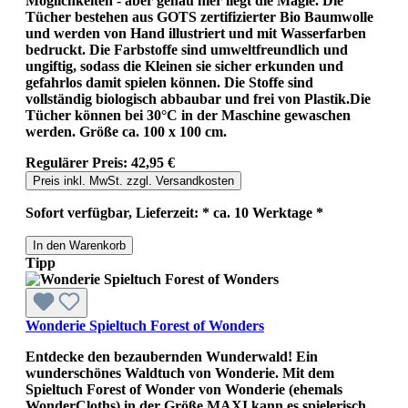
Möglichkeiten - aber genau hier liegt die Magie. Die
Tücher bestehen aus GOTS zertifizierter Bio Baumwolle
und werden von Hand illustriert und mit Wasserfarben
bedruckt. Die Farbstoffe sind umweltfreundlich und
ungiftig, sodass die Kleinen sie sicher erkunden und
gefahrlos damit spielen können. Die Stoffe sind
vollständig biologisch abbaubar und frei von Plastik.Die
Tücher können bei 30°C in der Maschine gewaschen
werden. Größe ca. 100 x 100 cm.
Regulärer Preis:
42,95 €
Preis inkl. MwSt. zzgl. Versandkosten
Sofort verfügbar, Lieferzeit: * ca. 10 Werktage *
In den Warenkorb
Tipp
Wonderie Spieltuch Forest of Wonders
Entdecke den bezaubernden Wunderwald! Ein
wunderschönes Waldtuch von Wonderie. Mit dem
Spieltuch Forest of Wonder von Wonderie (ehemals
WonderCloths) in der Größe MAXI kann es spielerisch