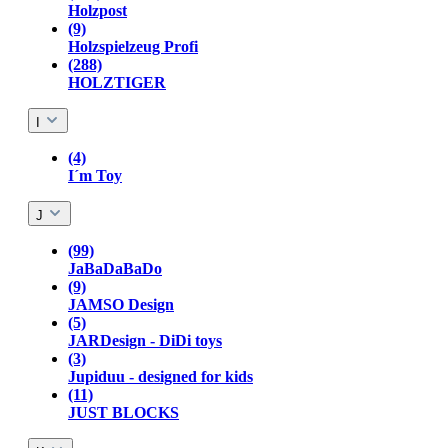
Holzpost
(9)
Holzspielzeug Profi
(288)
HOLZTIGER
I
(4)
I´m Toy
J
(99)
JaBaDaBaDo
(9)
JAMSO Design
(5)
JARDesign - DiDi toys
(3)
Jupiduu - designed for kids
(11)
JUST BLOCKS