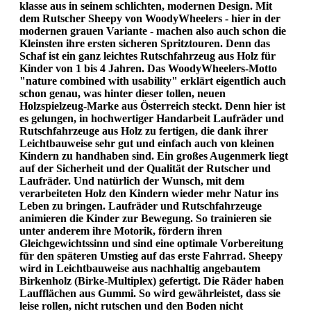
klasse aus in seinem schlichten, modernen Design. Mit
dem Rutscher Sheepy von WoodyWheelers - hier in der
modernen grauen Variante - machen also auch schon die
Kleinsten ihre ersten sicheren Spritztouren. Denn das
Schaf ist ein ganz leichtes Rutschfahrzeug aus Holz für
Kinder von 1 bis 4 Jahren. Das WoodyWheelers-Motto
"nature combined with usability" erklärt eigentlich auch
schon genau, was hinter dieser tollen, neuen
Holzspielzeug-Marke aus Österreich steckt. Denn hier ist
es gelungen, in hochwertiger Handarbeit Laufräder und
Rutschfahrzeuge aus Holz zu fertigen, die dank ihrer
Leichtbauweise sehr gut und einfach auch von kleinen
Kindern zu handhaben sind. Ein großes Augenmerk liegt
auf der Sicherheit und der Qualität der Rutscher und
Laufräder. Und natürlich der Wunsch, mit dem
verarbeiteten Holz den Kindern wieder mehr Natur ins
Leben zu bringen. Laufräder und Rutschfahrzeuge
animieren die Kinder zur Bewegung. So trainieren sie
unter anderem ihre Motorik, fördern ihren
Gleichgewichtssinn und sind eine optimale Vorbereitung
für den späteren Umstieg auf das erste Fahrrad. Sheepy
wird in Leichtbauweise aus nachhaltig angebautem
Birkenholz (Birke-Multiplex) gefertigt. Die Räder haben
Laufflächen aus Gummi. So wird gewährleistet, dass sie
leise rollen, nicht rutschen und den Boden nicht