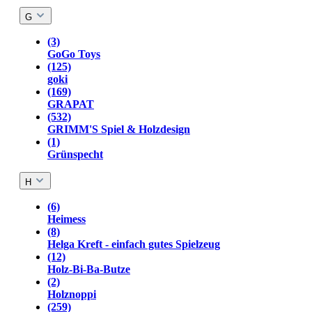
G
(3)
GoGo Toys
(125)
goki
(169)
GRAPAT
(532)
GRIMM'S Spiel & Holzdesign
(1)
Grünspecht
H
(6)
Heimess
(8)
Helga Kreft - einfach gutes Spielzeug
(12)
Holz-Bi-Ba-Butze
(2)
Holznoppi
(259)