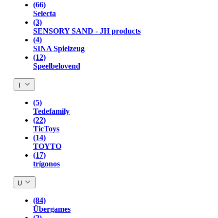
(66)
Selecta
(3)
SENSORY SAND - JH products
(4)
SINA Spielzeug
(12)
Speelbelovend
T
(5)
Tedefamily
(22)
TicToys
(14)
TOYTO
(17)
trígonos
U
(84)
Übergames
(2)