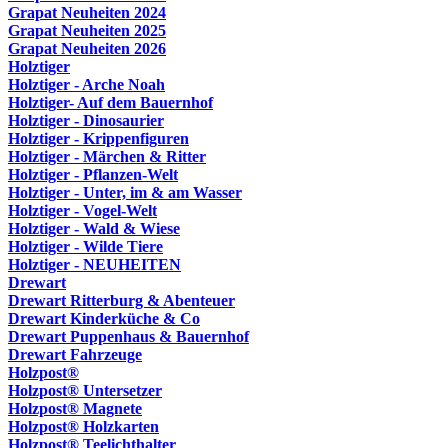
Grapat Neuheiten 2024
Grapat Neuheiten 2025
Grapat Neuheiten 2026
Holztiger
Holztiger - Arche Noah
Holztiger- Auf dem Bauernhof
Holztiger - Dinosaurier
Holztiger - Krippenfiguren
Holztiger - Märchen & Ritter
Holztiger - Pflanzen-Welt
Holztiger - Unter, im & am Wasser
Holztiger - Vogel-Welt
Holztiger - Wald & Wiese
Holztiger - Wilde Tiere
Holztiger - NEUHEITEN
Drewart
Drewart Ritterburg & Abenteuer
Drewart Kinderküche & Co
Drewart Puppenhaus & Bauernhof
Drewart Fahrzeuge
Holzpost®
Holzpost® Untersetzer
Holzpost® Magnete
Holzpost® Holzkarten
Holzpost® Teelichthalter