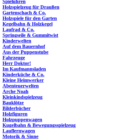
Spieluhren
Holzspielzeug für Draußen
Gartenschach & Co.
Holzspiele für den Garten
Kegelbahn & Holzkegel
Laufrad & Co.
Springseile & Gummitwist
Kinderwelten
Auf dem Bauernhof
Aus der Puppenstube
Fahrzeuge
Herr Doktor!
Im Kaufmannsladen
Kinderküche & Co.
Kleine Heimwerker
Abenteuerwelten
Arche Noah
Kleinkindspielzeug
Bauklötze
Bilderbücher
Holzfiguren
Holzpuppenwagen
Kugelbahn & Bewegungsspielzeug
Lauflernwagen
Motorik & Sinne