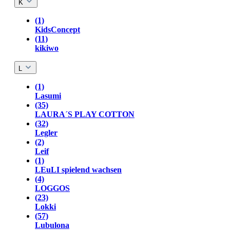
K
(1)
KidsConcept
(11)
kikiwo
L
(1)
Lasumi
(35)
LAURA´S PLAY COTTON
(32)
Legler
(2)
Leif
(1)
LEuLI spielend wachsen
(4)
LOGGOS
(23)
Lokki
(57)
Lubulona