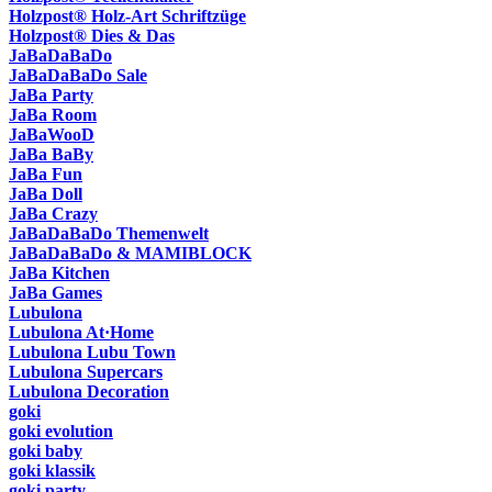
Holzpost® Holz-Art Schriftzüge
Holzpost® Dies & Das
JaBaDaBaDo
JaBaDaBaDo Sale
JaBa Party
JaBa Room
JaBaWooD
JaBa BaBy
JaBa Fun
JaBa Doll
JaBa Crazy
JaBaDaBaDo Themenwelt
JaBaDaBaDo & MAMIBLOCK
JaBa Kitchen
JaBa Games
Lubulona
Lubulona At·Home
Lubulona Lubu Town
Lubulona Supercars
Lubulona Decoration
goki
goki evolution
goki baby
goki klassik
goki party