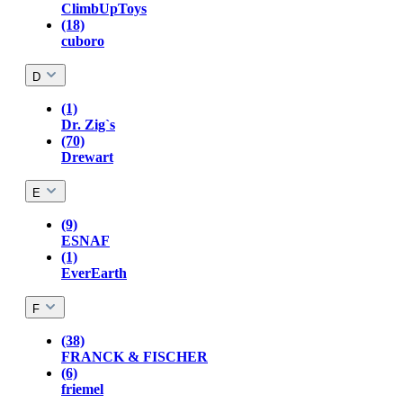
ClimbUpToys
(18)
cuboro
D
(1)
Dr. Zig`s
(70)
Drewart
E
(9)
ESNAF
(1)
EverEarth
F
(38)
FRANCK & FISCHER
(6)
friemel