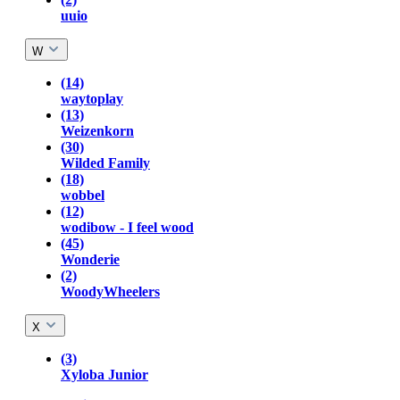
uuio
W
(14)
waytoplay
(13)
Weizenkorn
(30)
Wilded Family
(18)
wobbel
(12)
wodibow - I feel wood
(45)
Wonderie
(2)
WoodyWheelers
X
(3)
Xyloba Junior