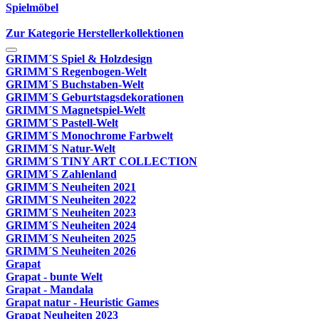
Spielmöbel
Zur Kategorie Herstellerkollektionen
GRIMM´S Spiel & Holzdesign
GRIMM`S Regenbogen-Welt
GRIMM´S Buchstaben-Welt
GRIMM´S Geburtstagsdekorationen
GRIMM´S Magnetspiel-Welt
GRIMM´S Pastell-Welt
GRIMM´S Monochrome Farbwelt
GRIMM´S Natur-Welt
GRIMM´S TINY ART COLLECTION
GRIMM´S Zahlenland
GRIMM´S Neuheiten 2021
GRIMM´S Neuheiten 2022
GRIMM´S Neuheiten 2023
GRIMM´S Neuheiten 2024
GRIMM´S Neuheiten 2025
GRIMM´S Neuheiten 2026
Grapat
Grapat - bunte Welt
Grapat - Mandala
Grapat natur - Heuristic Games
Grapat Neuheiten 2023