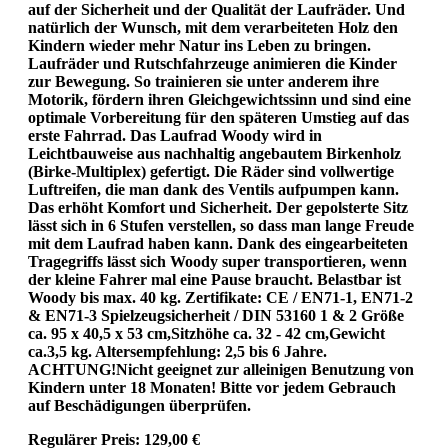
auf der Sicherheit und der Qualität der Laufräder. Und
natürlich der Wunsch, mit dem verarbeiteten Holz den
Kindern wieder mehr Natur ins Leben zu bringen.
Laufräder und Rutschfahrzeuge animieren die Kinder
zur Bewegung. So trainieren sie unter anderem ihre
Motorik, fördern ihren Gleichgewichtssinn und sind eine
optimale Vorbereitung für den späteren Umstieg auf das
erste Fahrrad. Das Laufrad Woody wird in
Leichtbauweise aus nachhaltig angebautem Birkenholz
(Birke-Multiplex) gefertigt. Die Räder sind vollwertige
Luftreifen, die man dank des Ventils aufpumpen kann.
Das erhöht Komfort und Sicherheit. Der gepolsterte Sitz
lässt sich in 6 Stufen verstellen, so dass man lange Freude
mit dem Laufrad haben kann. Dank des eingearbeiteten
Tragegriffs lässt sich Woody super transportieren, wenn
der kleine Fahrer mal eine Pause braucht. Belastbar ist
Woody bis max. 40 kg. Zertifikate: CE / EN71-1, EN71-2
& EN71-3 Spielzeugsicherheit / DIN 53160 1 & 2 Größe
ca. 95 x 40,5 x 53 cm,Sitzhöhe ca. 32 - 42 cm,Gewicht
ca.3,5 kg. Altersempfehlung: 2,5 bis 6 Jahre.
ACHTUNG!Nicht geeignet zur alleinigen Benutzung von
Kindern unter 18 Monaten! Bitte vor jedem Gebrauch
auf Beschädigungen überprüfen.
Regulärer Preis:
129,00 €