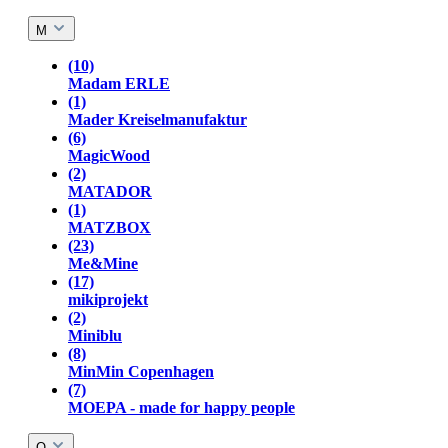
M
(10)
Madam ERLE
(1)
Mader Kreiselmanufaktur
(6)
MagicWood
(2)
MATADOR
(1)
MATZBOX
(23)
Me&Mine
(17)
mikiprojekt
(2)
Miniblu
(8)
MinMin Copenhagen
(7)
MOEPA - made for happy people
O