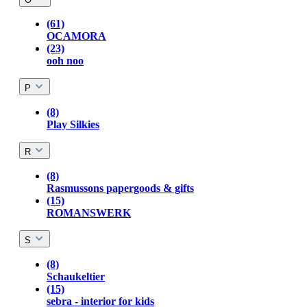
(61)
OCAMORA
(23)
ooh noo
P
(8)
Play Silkies
R
(8)
Rasmussons papergoods & gifts
(15)
ROMANSWERK
S
(8)
Schaukeltier
(15)
sebra - interior for kids