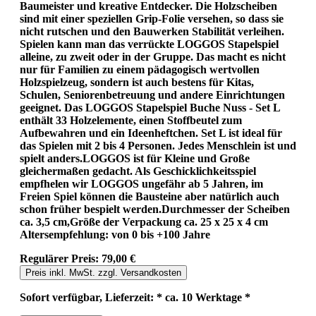
Baumeister und kreative Entdecker. Die Holzscheiben
sind mit einer speziellen Grip-Folie versehen, so dass sie
nicht rutschen und den Bauwerken Stabilität verleihen.
Spielen kann man das verrückte LOGGOS Stapelspiel
alleine, zu zweit oder in der Gruppe. Das macht es nicht
nur für Familien zu einem pädagogisch wertvollen
Holzspielzeug, sondern ist auch bestens für Kitas,
Schulen, Seniorenbetreuung und andere Einrichtungen
geeignet. Das LOGGOS Stapelspiel Buche Nuss - Set L
enthält 33 Holzelemente, einen Stoffbeutel zum
Aufbewahren und ein Ideenheftchen. Set L ist ideal für
das Spielen mit 2 bis 4 Personen. Jedes Menschlein ist und
spielt anders.LOGGOS ist für Kleine und Große
gleichermaßen gedacht. Als Geschicklichkeitsspiel
empfhelen wir LOGGOS ungefähr ab 5 Jahren, im
Freien Spiel können die Bausteine aber natürlich auch
schon früher bespielt werden.Durchmesser der Scheiben
ca. 3,5 cm,Größe der Verpackung ca. 25 x 25 x 4 cm
Altersempfehlung: von 0 bis +100 Jahre
Regulärer Preis:
79,00 €
Preis inkl. MwSt. zzgl. Versandkosten
Sofort verfügbar, Lieferzeit: * ca. 10 Werktage *