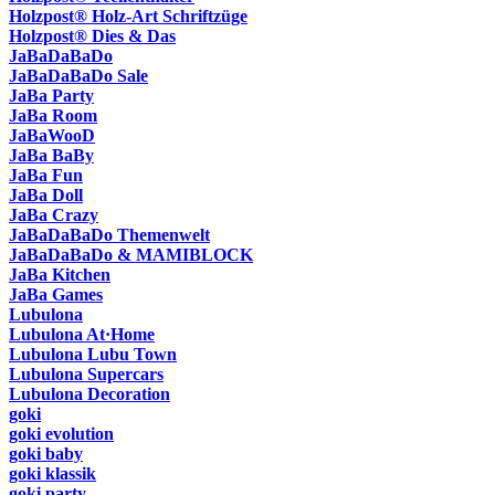
Holzpost® Holz-Art Schriftzüge
Holzpost® Dies & Das
JaBaDaBaDo
JaBaDaBaDo Sale
JaBa Party
JaBa Room
JaBaWooD
JaBa BaBy
JaBa Fun
JaBa Doll
JaBa Crazy
JaBaDaBaDo Themenwelt
JaBaDaBaDo & MAMIBLOCK
JaBa Kitchen
JaBa Games
Lubulona
Lubulona At·Home
Lubulona Lubu Town
Lubulona Supercars
Lubulona Decoration
goki
goki evolution
goki baby
goki klassik
goki party