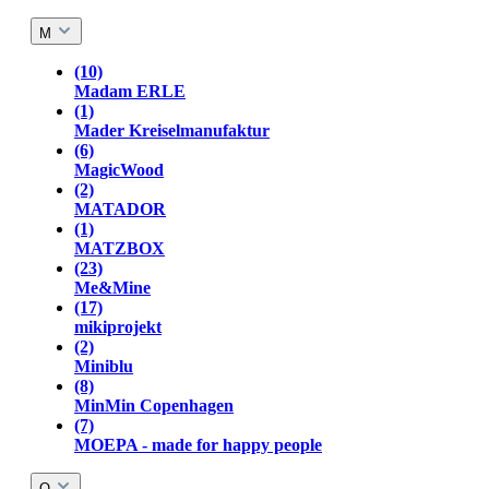
M
(10)
Madam ERLE
(1)
Mader Kreiselmanufaktur
(6)
MagicWood
(2)
MATADOR
(1)
MATZBOX
(23)
Me&Mine
(17)
mikiprojekt
(2)
Miniblu
(8)
MinMin Copenhagen
(7)
MOEPA - made for happy people
O