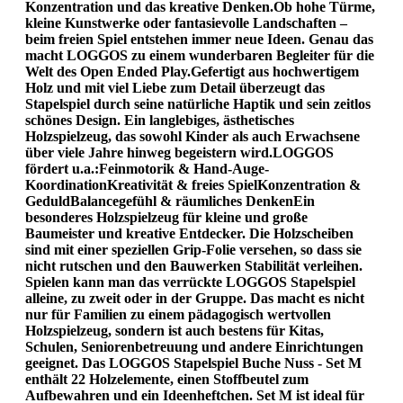
Konzentration und das kreative Denken.Ob hohe Türme,
kleine Kunstwerke oder fantasievolle Landschaften –
beim freien Spiel entstehen immer neue Ideen. Genau das
macht LOGGOS zu einem wunderbaren Begleiter für die
Welt des Open Ended Play.Gefertigt aus hochwertigem
Holz und mit viel Liebe zum Detail überzeugt das
Stapelspiel durch seine natürliche Haptik und sein zeitlos
schönes Design. Ein langlebiges, ästhetisches
Holzspielzeug, das sowohl Kinder als auch Erwachsene
über viele Jahre hinweg begeistern wird.LOGGOS
fördert u.a.:Feinmotorik & Hand-Auge-
KoordinationKreativität & freies SpielKonzentration &
GeduldBalancegefühl & räumliches DenkenEin
besonderes Holzspielzeug für kleine und große
Baumeister und kreative Entdecker. Die Holzscheiben
sind mit einer speziellen Grip-Folie versehen, so dass sie
nicht rutschen und den Bauwerken Stabilität verleihen.
Spielen kann man das verrückte LOGGOS Stapelspiel
alleine, zu zweit oder in der Gruppe. Das macht es nicht
nur für Familien zu einem pädagogisch wertvollen
Holzspielzeug, sondern ist auch bestens für Kitas,
Schulen, Seniorenbetreuung und andere Einrichtungen
geeignet. Das LOGGOS Stapelspiel Buche Nuss - Set M
enthält 22 Holzelemente, einen Stoffbeutel zum
Aufbewahren und ein Ideenheftchen. Set M ist ideal für