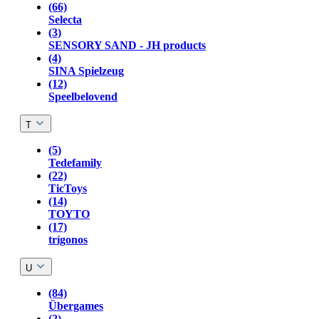
(66)
Selecta
(3)
SENSORY SAND - JH products
(4)
SINA Spielzeug
(12)
Speelbelovend
T
(5)
Tedefamily
(22)
TicToys
(14)
TOYTO
(17)
trígonos
U
(84)
Übergames
(2)