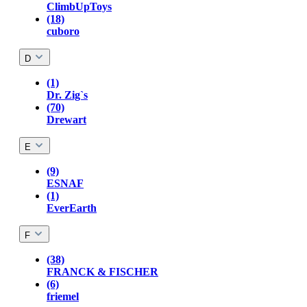
ClimbUpToys
(18)
cuboro
D
(1)
Dr. Zig`s
(70)
Drewart
E
(9)
ESNAF
(1)
EverEarth
F
(38)
FRANCK & FISCHER
(6)
friemel