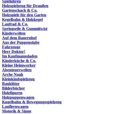
Spieluhren
Holzspielzeug für Draußen
Gartenschach & Co.
Holzspiele für den Garten
Kegelbahn & Holzkegel
Laufrad & Co.
Springseile & Gummitwist
Kinderwelten
Auf dem Bauernhof
Aus der Puppenstube
Fahrzeuge
Herr Doktor!
Im Kaufmannsladen
Kinderküche & Co.
Kleine Heimwerker
Abenteuerwelten
Arche Noah
Kleinkindspielzeug
Bauklötze
Bilderbücher
Holzfiguren
Holzpuppenwagen
Kugelbahn & Bewegungsspielzeug
Lauflernwagen
Motorik & Sinne