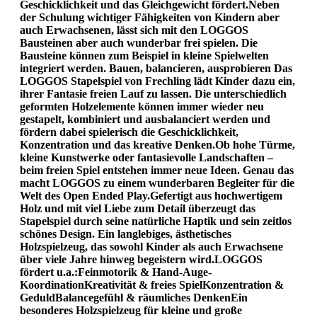
Geschicklichkeit und das Gleichgewicht fördert.Neben
der Schulung wichtiger Fähigkeiten von Kindern aber
auch Erwachsenen, lässt sich mit den LOGGOS
Bausteinen aber auch wunderbar frei spielen. Die
Bausteine können zum Beispiel in kleine Spielwelten
integriert werden. Bauen, balancieren, ausprobieren Das
LOGGOS Stapelspiel von Frechling lädt Kinder dazu ein,
ihrer Fantasie freien Lauf zu lassen. Die unterschiedlich
geformten Holzelemente können immer wieder neu
gestapelt, kombiniert und ausbalanciert werden und
fördern dabei spielerisch die Geschicklichkeit,
Konzentration und das kreative Denken.Ob hohe Türme,
kleine Kunstwerke oder fantasievolle Landschaften –
beim freien Spiel entstehen immer neue Ideen. Genau das
macht LOGGOS zu einem wunderbaren Begleiter für die
Welt des Open Ended Play.Gefertigt aus hochwertigem
Holz und mit viel Liebe zum Detail überzeugt das
Stapelspiel durch seine natürliche Haptik und sein zeitlos
schönes Design. Ein langlebiges, ästhetisches
Holzspielzeug, das sowohl Kinder als auch Erwachsene
über viele Jahre hinweg begeistern wird.LOGGOS
fördert u.a.:Feinmotorik & Hand-Auge-
KoordinationKreativität & freies SpielKonzentration &
GeduldBalancegefühl & räumliches DenkenEin
besonderes Holzspielzeug für kleine und große