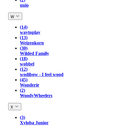
uuio
W
(14)
waytoplay
(13)
Weizenkorn
(30)
Wilded Family
(18)
wobbel
(12)
wodibow - I feel wood
(45)
Wonderie
(2)
WoodyWheelers
X
(3)
Xyloba Junior