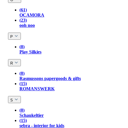
(61)
OCAMORA
(23)
ooh noo
P
(8)
Play Silkies
R
(8)
Rasmussons papergoods & gifts
(15)
ROMANSWERK
S
(8)
Schaukeltier
(15)
sebra - interior for kids