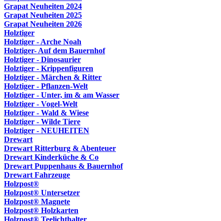
Grapat Neuheiten 2024
Grapat Neuheiten 2025
Grapat Neuheiten 2026
Holztiger
Holztiger - Arche Noah
Holztiger- Auf dem Bauernhof
Holztiger - Dinosaurier
Holztiger - Krippenfiguren
Holztiger - Märchen & Ritter
Holztiger - Pflanzen-Welt
Holztiger - Unter, im & am Wasser
Holztiger - Vogel-Welt
Holztiger - Wald & Wiese
Holztiger - Wilde Tiere
Holztiger - NEUHEITEN
Drewart
Drewart Ritterburg & Abenteuer
Drewart Kinderküche & Co
Drewart Puppenhaus & Bauernhof
Drewart Fahrzeuge
Holzpost®
Holzpost® Untersetzer
Holzpost® Magnete
Holzpost® Holzkarten
Holzpost® Teelichthalter