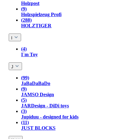
Holzpost
(9)
Holzspielzeug Profi
(288)
HOLZTIGER
I
(4)
I´m Toy
J
(99)
JaBaDaBaDo
(9)
JAMSO Design
(5)
JARDesign - DiDi toys
(3)
Jupiduu - designed for kids
(11)
JUST BLOCKS