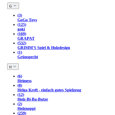
G
(3)
GoGo Toys
(125)
goki
(169)
GRAPAT
(532)
GRIMM'S Spiel & Holzdesign
(1)
Grünspecht
H
(6)
Heimess
(8)
Helga Kreft - einfach gutes Spielzeug
(12)
Holz-Bi-Ba-Butze
(2)
Holznoppi
(259)