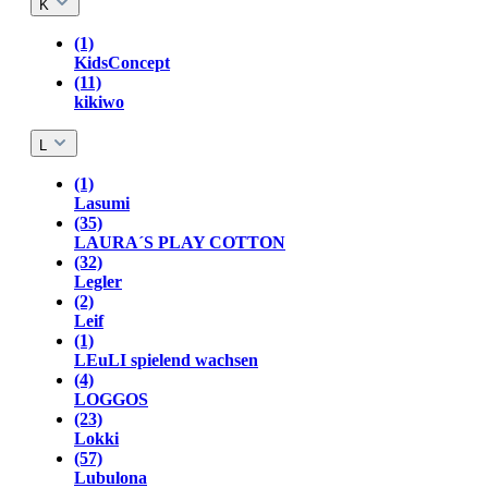
K
(1)
KidsConcept
(11)
kikiwo
L
(1)
Lasumi
(35)
LAURA´S PLAY COTTON
(32)
Legler
(2)
Leif
(1)
LEuLI spielend wachsen
(4)
LOGGOS
(23)
Lokki
(57)
Lubulona