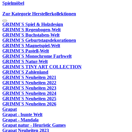
Spielmöbel
Zur Kategorie Herstellerkollektionen
GRIMM´S Spiel & Holzdesign
GRIMM`S Regenbogen-Welt
GRIMM´S Buchstaben-Welt
GRIMM´S Geburtstagsdekorationen
GRIMM´S Magnetspiel-Welt
GRIMM´S Pastell-Welt
GRIMM´S Monochrome Farbwelt
GRIMM´S Natur-Welt
GRIMM´S TINY ART COLLECTION
GRIMM´S Zahlenland
GRIMM´S Neuheiten 2021
GRIMM´S Neuheiten 2022
GRIMM´S Neuheiten 2023
GRIMM´S Neuheiten 2024
GRIMM´S Neuheiten 2025
GRIMM´S Neuheiten 2026
Grapat
Grapat - bunte Welt
Grapat - Mandala
Grapat natur - Heuristic Games
Grapat Neuheiten 2023