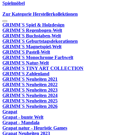
Spielmöbel
Zur Kategorie Herstellerkollektionen
GRIMM´S Spiel & Holzdesign
GRIMM`S Regenbogen-Welt
GRIMM´S Buchstaben-Welt
GRIMM´S Geburtstagsdekorationen
GRIMM´S Magnetspiel-Welt
GRIMM´S Pastell-Welt
GRIMM´S Monochrome Farbwelt
GRIMM´S Natur-Welt
GRIMM´S TINY ART COLLECTION
GRIMM´S Zahlenland
GRIMM´S Neuheiten 2021
GRIMM´S Neuheiten 2022
GRIMM´S Neuheiten 2023
GRIMM´S Neuheiten 2024
GRIMM´S Neuheiten 2025
GRIMM´S Neuheiten 2026
Grapat
Grapat - bunte Welt
Grapat - Mandala
Grapat natur - Heuristic Games
Grapat Neuheiten 2023