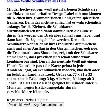
ooh noo Weiße Schubkarre aus Holz
Mit der hochwertigen, weiß-naturfarbenen Schubkarre
aus Holz vom zauberhaften Design Label ooh noo können
die Kleinen ihre grobmotorischen Fähigkeiten spielerisch
trainieren. Denn gar nicht so einfach ist es wahrscheinlich
anfangs für die Kleinen, die Schubkarre
auszubalancieren und dann damit durch die Bude zu
düsen. Sie werden den Dreh aber schnell raus haben und
dann kann fleißig mitgeholfen werden. Denn die
Schubkarre könnte dank ihres robusten Gummireifens
auch mal einen Ausflug in den Garten machen. ooh noo,
die Trendmarke aus Slowenien, zeigt mit der Schukarre
einmal mehr, dass praktisch und schön wunderbar
kombinierbar sind. Durch das neutrale Weiß mit einem
Hauch Naturholz passt die Karre prima in jedes
Ambiente, egal, ob skandinavisch modern, klassisch oder
im beliebten Landhaus-Look. Größe ca. 77 x 31 x 33
cm,maximale Beladung: 3 kg. Altersempfehlung: ab 3
Jahre. ACHTUNG! Nicht geeignet für Kinder unter 36
Monaten, wegen Erstickungsgefahr durch
verschluckbare Kleinteile.
Regulärer Preis:
109,00 €
Preis inkl. MwSt. zzgl. Versandkosten