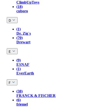
ClimbUpToys
(18)
cuboro
D
(1)
Dr. Zig`s
(70)
Drewart
E
(9)
ESNAF
(1)
EverEarth
F
(38)
FRANCK & FISCHER
(6)
friemel