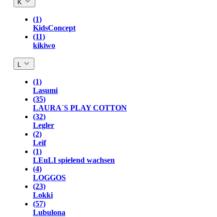
K
(1)
KidsConcept
(11)
kikiwo
L
(1)
Lasumi
(35)
LAURA´S PLAY COTTON
(32)
Legler
(2)
Leif
(1)
LEuLI spielend wachsen
(4)
LOGGOS
(23)
Lokki
(57)
Lubulona