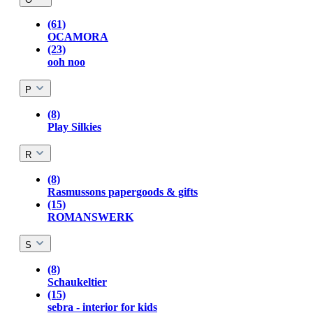
(61)
OCAMORA
(23)
ooh noo
P
(8)
Play Silkies
R
(8)
Rasmussons papergoods & gifts
(15)
ROMANSWERK
S
(8)
Schaukeltier
(15)
sebra - interior for kids