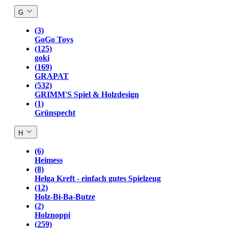
G
(3)
GoGo Toys
(125)
goki
(169)
GRAPAT
(532)
GRIMM'S Spiel & Holzdesign
(1)
Grünspecht
H
(6)
Heimess
(8)
Helga Kreft - einfach gutes Spielzeug
(12)
Holz-Bi-Ba-Butze
(2)
Holznoppi
(259)