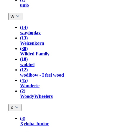
uuio
W
(14)
waytoplay
(13)
Weizenkorn
(30)
Wilded Family
(18)
wobbel
(12)
wodibow - I feel wood
(45)
Wonderie
(2)
WoodyWheelers
X
(3)
Xyloba Junior