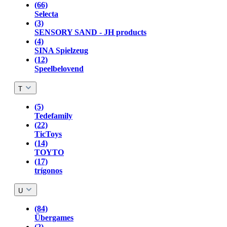
(66)
Selecta
(3)
SENSORY SAND - JH products
(4)
SINA Spielzeug
(12)
Speelbelovend
T
(5)
Tedefamily
(22)
TicToys
(14)
TOYTO
(17)
trígonos
U
(84)
Übergames
(2)