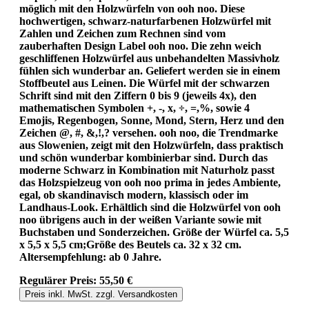
möglich mit den Holzwürfeln von ooh noo. Diese
hochwertigen, schwarz-naturfarbenen Holzwürfel mit
Zahlen und Zeichen zum Rechnen sind vom
zauberhaften Design Label ooh noo. Die zehn weich
geschliffenen Holzwürfel aus unbehandelten Massivholz
fühlen sich wunderbar an. Geliefert werden sie in einem
Stoffbeutel aus Leinen. Die Würfel mit der schwarzen
Schrift sind mit den Ziffern 0 bis 9 (jeweils 4x), den
mathematischen Symbolen +, -, x, ÷, =,%, sowie 4
Emojis, Regenbogen, Sonne, Mond, Stern, Herz und den
Zeichen @, #, &,!,? versehen. ooh noo, die Trendmarke
aus Slowenien, zeigt mit den Holzwürfeln, dass praktisch
und schön wunderbar kombinierbar sind. Durch das
moderne Schwarz in Kombination mit Naturholz passt
das Holzspielzeug von ooh noo prima in jedes Ambiente,
egal, ob skandinavisch modern, klassisch oder im
Landhaus-Look. Erhältlich sind die Holzwürfel von ooh
noo übrigens auch in der weißen Variante sowie mit
Buchstaben und Sonderzeichen. Größe der Würfel ca. 5,5
x 5,5 x 5,5 cm;Größe des Beutels ca. 32 x 32 cm.
Altersempfehlung: ab 0 Jahre.
Regulärer Preis:
55,50 €
Preis inkl. MwSt. zzgl. Versandkosten