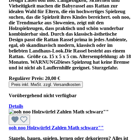
Design Label ooh noo. Langlebigkeit, Sicherheit und
Vielseitigkeit machen die Babyrassel aus Rattan zur
idealen Wahl für Eltern, die ein hochwertiges Spielzeug
suchen, das die Spielzeit ihres Kindes bereichert. ooh noo,
die Trendmarke aus Slowenien, zeigt mit den
Holzspielzeugen, dass praktisch und schön wunderbar
kombinierbar sind. Durch das klassisch-ästhetische
Design passt die Rattan Rassel prima in jedes Ambiente,
egal, ob skandinavisch modern, klassisch oder im
beliebten Landhaus-Look.Die Rassel besteht aus einem
Rattan. Größe ca. 15 x 5 x 5 cm. Altersempfehlung: ab 18
Monaten. WARNUNGDieses Spielzeug hat keine Bremse
und ist nicht als Lauflernhilfe geeignet. Sturzgefahr.
Regulärer Preis:
20,00 €
Preis inkl. MwSt. zzgl. Versandkosten
Vorübergehend nicht verfügbar
Details
ooh noo Holzwürfel Zahlen Math schwarz""
Stapeln, bauen, spielen, lernen oder dekorieren? Alles ist