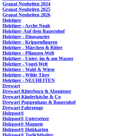
Grapat Neuheiten 2024
Grapat Neuheiten 2025
Grapat Neuheiten 2026
Holztiger
Holztiger - Arche Noah
Holztiger- Auf dem Bauernhof
Holztiger - Dinosaurier
Holztiger - Krippenfiguren
Holztiger - Märchen & Ritter
Holztiger - Pflanzen-Welt
Holztiger - Unter, im & am Wasser
Holztiger - Vogel-Welt
Holztiger - Wald & Wiese
Holztiger - Wilde Tiere
Holztiger - NEUHEITEN
Drewart
Drewart Ritterburg & Abenteuer
Drewart Kinderküche & Co
Drewart Puppenhaus & Bauernhof
Drewart Fahrzeuge
Holzpost®
Holzpost® Untersetzer
Holzpost® Magnete
Holzpost® Holzkarten
Holzpost® Teelichthalter