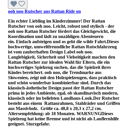
ooh noo Rutscher aus Rattan Ride on
Ein echter Liebling im Kinderzimmer! Der Rattan
Rutscher von ooh noo. Leicht, robust und stylisch - der
ooh noo Rattan Rutscher fördert das Gleichgewicht, die
Koordination und lädt zu unzähligen Abenteuern
ein. Einfach aufsteigen und os geht die wilde Fahrt.Dieses
hochwertige, umweltfreundliche Rattan Rutschfahrzeug
ist vom zauberhaften Design Label ooh noo.
Langlebigkeit, Sicherheit und Vielseitigkeit machen den
Rattan Rutscher zur idealen Wahl für Eltern, die ein
hochwertiges Spielzeug suchen, das die Spielzeit ihres
Kindes bereichert. ooh noo, die Trendmarke aus
Slowenien, zeigt mit den Holzspielzeugen, dass praktisch
und schön wunderbar kombinierbar sind. Durch das
klassisch-ästhetische Design passt der Rattan Rutscher
prima in jedes Ambiente, egal, ob skandinavisch modern,
klassisch oder im beliebten Landhaus-Look.Der Rutscher
besteht aus einem Rattanrahmen, Stahlräder und Griffen
aus Massivholz. Größe ca. 48,8 x 20,3 x 27,2 cm.
Altersempfehlung: ab 18 Monaten. WARNUNGDieses
Spielzeug hat keine Bremse und ist nicht als Lauflernhilfe
geeignet. Sturzgefahr.