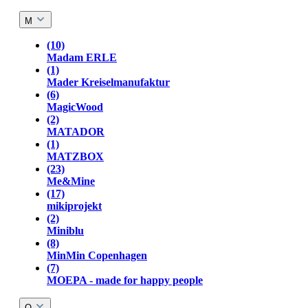
M
(10)
Madam ERLE
(1)
Mader Kreiselmanufaktur
(6)
MagicWood
(2)
MATADOR
(1)
MATZBOX
(23)
Me&Mine
(17)
mikiprojekt
(2)
Miniblu
(8)
MinMin Copenhagen
(7)
MOEPA - made for happy people
O