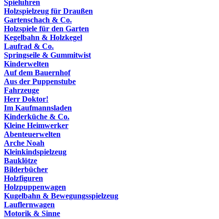
Spieluhren
Holzspielzeug für Draußen
Gartenschach & Co.
Holzspiele für den Garten
Kegelbahn & Holzkegel
Laufrad & Co.
Springseile & Gummitwist
Kinderwelten
Auf dem Bauernhof
Aus der Puppenstube
Fahrzeuge
Herr Doktor!
Im Kaufmannsladen
Kinderküche & Co.
Kleine Heimwerker
Abenteuerwelten
Arche Noah
Kleinkindspielzeug
Bauklötze
Bilderbücher
Holzfiguren
Holzpuppenwagen
Kugelbahn & Bewegungsspielzeug
Lauflernwagen
Motorik & Sinne