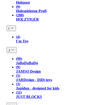
Holzpost
(9)
Holzspielzeug Profi
(288)
HOLZTIGER
I
(4)
I´m Toy
J
(99)
JaBaDaBaDo
(9)
JAMSO Design
(5)
JARDesign - DiDi toys
(3)
Jupiduu - designed for kids
(11)
JUST BLOCKS