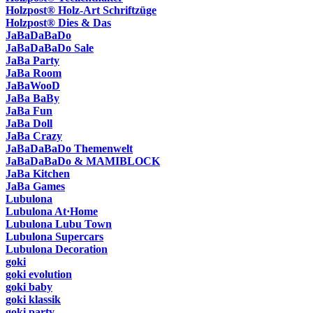
Holzpost® Holz-Art Schriftzüge
Holzpost® Dies & Das
JaBaDaBaDo
JaBaDaBaDo Sale
JaBa Party
JaBa Room
JaBaWooD
JaBa BaBy
JaBa Fun
JaBa Doll
JaBa Crazy
JaBaDaBaDo Themenwelt
JaBaDaBaDo & MAMIBLOCK
JaBa Kitchen
JaBa Games
Lubulona
Lubulona At·Home
Lubulona Lubu Town
Lubulona Supercars
Lubulona Decoration
goki
goki evolution
goki baby
goki klassik
goki party