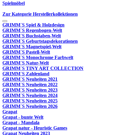
Spielmöbel
Zur Kategorie Herstellerkollektionen
GRIMM´S Spiel & Holzdesign
GRIMM`S Regenbogen-Welt
GRIMM´S Buchstaben-Welt
GRIMM´S Geburtstagsdekorationen
GRIMM´S Magnetspiel-Welt
GRIMM´S Pastell-Welt
GRIMM´S Monochrome Farbwelt
GRIMM´S Natur-Welt
GRIMM´S TINY ART COLLECTION
GRIMM´S Zahlenland
GRIMM´S Neuheiten 2021
GRIMM´S Neuheiten 2022
GRIMM´S Neuheiten 2023
GRIMM´S Neuheiten 2024
GRIMM´S Neuheiten 2025
GRIMM´S Neuheiten 2026
Grapat
Grapat - bunte Welt
Grapat - Mandala
Grapat natur - Heuristic Games
Grapat Neuheiten 2023