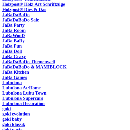
Holzpost® Holz-Art Schriftzüge
Holzpost® Dies & Das
JaBaDaBaDo
JaBaDaBaDo Sale
JaBa Party
JaBa Room
JaBaWooD
JaBa BaBy
JaBa Fun
JaBa Doll
JaBa Crazy
JaBaDaBaDo Themenwelt
JaBaDaBaDo & MAMIBLOCK
JaBa Kitchen
JaBa Games
Lubulona
Lubulona At·Home
Lubulona Lubu Town
Lubulona Supercars
Lubulona Decoration
goki
goki evolution
goki baby
goki klassik
goki party