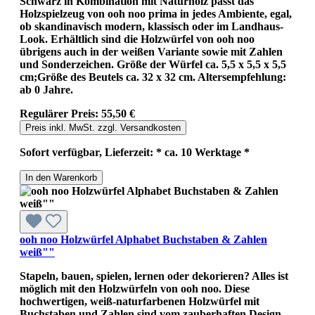
Schwarz in Kombination mit Naturholz passt das
Holzspielzeug von ooh noo prima in jedes Ambiente, egal,
ob skandinavisch modern, klassisch oder im Landhaus-
Look. Erhältlich sind die Holzwürfel von ooh noo
übrigens auch in der weißen Variante sowie mit Zahlen
und Sonderzeichen. Größe der Würfel ca. 5,5 x 5,5 x 5,5
cm;Größe des Beutels ca. 32 x 32 cm. Altersempfehlung:
ab 0 Jahre.
Regulärer Preis:
55,50 €
Preis inkl. MwSt. zzgl. Versandkosten
Sofort verfügbar, Lieferzeit: * ca. 10 Werktage *
In den Warenkorb
ooh noo Holzwürfel Alphabet Buchstaben & Zahlen
weiß""
Stapeln, bauen, spielen, lernen oder dekorieren? Alles ist
möglich mit den Holzwürfeln von ooh noo. Diese
hochwertigen, weiß-naturfarbenen Holzwürfel mit
Buchstaben und Zahlen sind vom zauberhaften Design