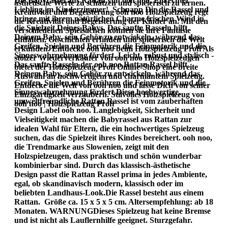
Die Babyrassel aus Rattan von ooh noo. Ein echter
ästhetische Werte zu schätzen und spielerisch zu lernen.
Liebling im Kinderzimmer! Schnapp Dir die Rassel und
Kreativität und Begeisterung ooh noo Holzspielzeug regt
bringe mit ihrem natürlichen Charme frischen Wind in
die Kreativität und Begeisterung der Kinder an. Mit den
die Spielzeit Deines Babys. Das sanfte Rasseln hilft
verschiedenen Spielsachen können sie ihre Fantasie
Deinem Baby, sein Gehör zu entwickeln, während das
entfalten, Geschichten erfinden und spielerisch die Welt
Greifen, Spielen und Berühren die Feinmotorik und die
erkunden. Entdecke ooh noo beim Holzspielzeug Profi Als
Sinneswahrnehmung fördert. Leicht, robust und stylisch -
stolzer Wiederverkäufer von ooh noo Holzspielzeugen
Das sanfte Rasseln der ooh noo Rattan Rassel hilft
bietet der Holzspielzeug Profi Online-Shop eine breite
Deinem Baby, sein Gehör zu entwickeln, während das
Auswahl an hochwertigem und charmantem Spielzeug.
Greifen, Spielen und Berühren die Feinmotorik und die
Entdecke die Welt von ooh noo und lasse Dich von seiner
Sinneswahrnehmung fördert.Diese hochwertige,
Einzigartigkeit verzaubern. Stilvolles Holzspielzeug von
umweltfreundliche Rattan Rassel ist vom zauberhaften
ooh noo | Holzspielzeug Profi
Design Label ooh noo. Langlebigkeit, Sicherheit und
Vielseitigkeit machen die Babyrassel aus Rattan zur
idealen Wahl für Eltern, die ein hochwertiges Spielzeug
suchen, das die Spielzeit ihres Kindes bereichert. ooh noo,
die Trendmarke aus Slowenien, zeigt mit den
Holzspielzeugen, dass praktisch und schön wunderbar
kombinierbar sind. Durch das klassisch-ästhetische
Design passt die Rattan Rassel prima in jedes Ambiente,
egal, ob skandinavisch modern, klassisch oder im
beliebten Landhaus-Look.Die Rassel besteht aus einem
Rattan. Größe ca. 15 x 5 x 5 cm. Altersempfehlung: ab 18
Monaten. WARNUNGDieses Spielzeug hat keine Bremse
und ist nicht als Lauflernhilfe geeignet. Sturzgefahr.