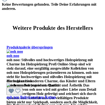
Keine Bewertungen gefunden. Teile Deine Erfahrungen mit
anderen.
Weitere Produkte des Herstellers
Produktgalerie überspringen
ooh noo
ooh noo: Stilvolles und hochwertiges Holzspielzeug mit
Charme Im Holzspielzeug Profi Online-Shop sind wir
stolz darauf, eine sorgfältig ausgewählte Kollektion von
ooh noo Holzspielzeugen präsentieren zu können. ooh noo
steht für hochwertiges und stilvolles Holzspielzeug mit
einem ganz besonderen Charme, das Kinder und Eltern
Bin bald zurück
gleichermaßen begeistert. Qualität und Ästhetik Das
Spielzeug von ooh noo wird mit großer Liebe zum Detail
aus hochwertigem Holz gefertigt und zeichnet sich durch
ooh noo Babyrassel aus Rattan
Qualität und Ästhetik aus. Die vielfältigen Produkte
bieten nicht nur Spielspaß, sondern auch die Möglichkeit,