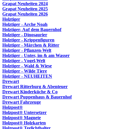
Grapat Neuheiten 2024
Grapat Neuheiten 2025
Grapat Neuheiten 2026
Holztiger
Holztiger - Arche Noah
Holztiger- Auf dem Bauernhof
Holztiger - Dinosaurier
Holztiger - Krippenfiguren
Holztiger - Märchen & Ritter
Holztiger - Pflanzen-Welt
Holztiger - Unter, im & am Wasser
Holztiger - Vogel-Welt
Holztiger - Wald & Wiese
Holztiger - Wilde Tiere
Holztiger - NEUHEITEN
Drewart
Drewart Ritterburg & Abenteuer
Drewart Kinderküche & Co
Drewart Puppenhaus & Bauernhof
Drewart Fahrzeuge
Holzpost®
Holzpost® Untersetzer
Holzpost® Magnete
Holzpost® Holzkarten
Holzpost® Teelichthalter