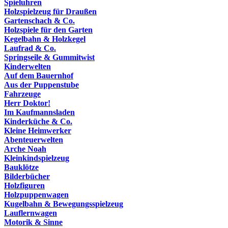
Spieluhren
Holzspielzeug für Draußen
Gartenschach & Co.
Holzspiele für den Garten
Kegelbahn & Holzkegel
Laufrad & Co.
Springseile & Gummitwist
Kinderwelten
Auf dem Bauernhof
Aus der Puppenstube
Fahrzeuge
Herr Doktor!
Im Kaufmannsladen
Kinderküche & Co.
Kleine Heimwerker
Abenteuerwelten
Arche Noah
Kleinkindspielzeug
Bauklötze
Bilderbücher
Holzfiguren
Holzpuppenwagen
Kugelbahn & Bewegungsspielzeug
Lauflernwagen
Motorik & Sinne