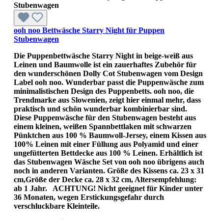
ooh noo Bettwäsche Starry Night für Puppen
Stubenwagen
Die Puppenbettwäsche Starry Night in beige-weiß aus
Leinen und Baumwolle ist ein zauerhaftes Zubehör für
den wunderschönen Dolly Cot Stubenwagen vom Design
Label ooh noo. Wunderbar passt die Puppenwäsche zum
minimalistischen Design des Puppenbetts. ooh noo, die
Trendmarke aus Slowenien, zeigt hier einmal mehr, dass
praktisch und schön wunderbar kombinierbar sind.
Diese Puppenwäsche für den Stubenwagen besteht aus
einem kleinen, weißen Spannbettlaken mit schwarzen
Pünktchen aus 100 % Baumwoll-Jersey, einem Kissen aus
100% Leinen mit einer Füllung aus Polyamid und einer
ungefütterten Bettdecke aus 100 % Leinen. Erhältlich ist
das Stubenwagen Wäsche Set von ooh noo übrigens auch
noch in anderen Varianten. Größe des Kissens ca. 23 x 31
cm,Größe der Decke ca. 28 x 32 cm, Altersempfehlung:
ab 1 Jahr. ACHTUNG! Nicht geeignet für Kinder unter
36 Monaten, wegen Erstickungsgefahr durch
verschluckbare Kleinteile.