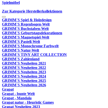
Spielmöbel
Zur Kategorie Herstellerkollektionen
GRIMM´S Spiel & Holzdesign
GRIMM`S Regenbogen-Welt
GRIMM´S Buchstaben-Welt
GRIMM´S Geburtstagsdekorationen
GRIMM´S Magnetspiel-Welt
GRIMM´S Pastell-Welt
GRIMM´S Monochrome Farbwelt
GRIMM´S Natur-Welt
GRIMM´S TINY ART COLLECTION
GRIMM´S Zahlenland
GRIMM´S Neuheiten 2021
GRIMM´S Neuheiten 2022
GRIMM´S Neuheiten 2023
GRIMM´S Neuheiten 2024
GRIMM´S Neuheiten 2025
GRIMM´S Neuheiten 2026
Grapat
Grapat - bunte Welt
Grapat - Mandala
Grapat natur - Heuristic Games
Grapat Neuheiten 2023