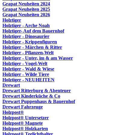
Grapat Neuheiten 2024
Grapat Neuheiten 2025
Grapat Neuheiten 2026
Holztiger
Holztiger - Arche Noah
Holztiger- Auf dem Bauernhof
Holztiger - Dinosaurier
Holztiger - Krippenfiguren
Holztiger - Märchen & Ritter
Holztiger - Pflanzen-Welt
Holztiger - Unter, im & am Wasser
Holztiger - Vogel-Welt
Holztiger - Wald & Wiese
Holztiger - Wilde Tiere
Holztiger - NEUHEITEN
Drewart
Drewart Ritterburg & Abenteuer
Drewart Kinderküche & Co
Drewart Puppenhaus & Bauernhof
Drewart Fahrzeuge
Holzpost®
Holzpost® Untersetzer
Holzpost® Magnete
Holzpost® Holzkarten
Holzpost® Teelichthalter