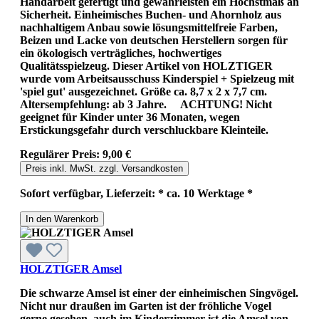
Handarbeit gefertigt und gewährleisten ein Höchstmaß an
Sicherheit. Einheimisches Buchen- und Ahornholz aus
nachhaltigem Anbau sowie lösungsmittelfreie Farben,
Beizen und Lacke von deutschen Herstellern sorgen für
ein ökologisch verträgliches, hochwertiges
Qualitätsspielzeug. Dieser Artikel von HOLZTIGER
wurde vom Arbeitsausschuss Kinderspiel + Spielzeug mit
'spiel gut' ausgezeichnet. Größe ca. 8,7 x 2 x 7,7 cm.
Altersempfehlung: ab 3 Jahre. ACHTUNG! Nicht
geeignet für Kinder unter 36 Monaten, wegen
Erstickungsgefahr durch verschluckbare Kleinteile.
Regulärer Preis:
9,00 €
Preis inkl. MwSt. zzgl. Versandkosten
Sofort verfügbar, Lieferzeit: * ca. 10 Werktage *
In den Warenkorb
HOLZTIGER Amsel
Die schwarze Amsel ist einer der einheimischen Singvögel.
Nicht nur draußen im Garten ist der fröhliche Vogel
gerne gesehen, auch im Kinderzimmer ist die Amsel von