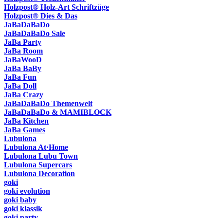
Holzpost® Holz-Art Schriftzüge
Holzpost® Dies & Das
JaBaDaBaDo
JaBaDaBaDo Sale
JaBa Party
JaBa Room
JaBaWooD
JaBa BaBy
JaBa Fun
JaBa Doll
JaBa Crazy
JaBaDaBaDo Themenwelt
JaBaDaBaDo & MAMIBLOCK
JaBa Kitchen
JaBa Games
Lubulona
Lubulona At·Home
Lubulona Lubu Town
Lubulona Supercars
Lubulona Decoration
goki
goki evolution
goki baby
goki klassik
goki party