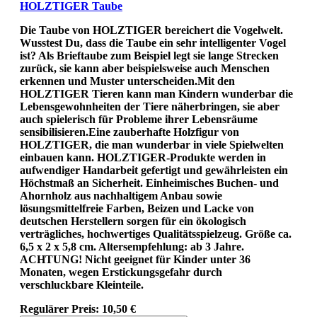
HOLZTIGER Taube
Die Taube von HOLZTIGER bereichert die Vogelwelt.
Wusstest Du, dass die Taube ein sehr intelligenter Vogel
ist? Als Brieftaube zum Beispiel legt sie lange Strecken
zurück, sie kann aber beispielsweise auch Menschen
erkennen und Muster unterscheiden.Mit den
HOLZTIGER Tieren kann man Kindern wunderbar die
Lebensgewohnheiten der Tiere näherbringen, sie aber
auch spielerisch für Probleme ihrer Lebensräume
sensibilisieren.Eine zauberhafte Holzfigur von
HOLZTIGER, die man wunderbar in viele Spielwelten
einbauen kann. HOLZTIGER-Produkte werden in
aufwendiger Handarbeit gefertigt und gewährleisten ein
Höchstmaß an Sicherheit. Einheimisches Buchen- und
Ahornholz aus nachhaltigem Anbau sowie
lösungsmittelfreie Farben, Beizen und Lacke von
deutschen Herstellern sorgen für ein ökologisch
verträgliches, hochwertiges Qualitätsspielzeug. Größe ca.
6,5 x 2 x 5,8 cm. Altersempfehlung: ab 3 Jahre.
ACHTUNG! Nicht geeignet für Kinder unter 36
Monaten, wegen Erstickungsgefahr durch
verschluckbare Kleinteile.
Regulärer Preis:
10,50 €