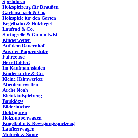
Spieluhren
Holzspielzeug für Draußen
Gartenschach & Co.
Holzspiele für den Garten
Kegelbahn & Holzkegel
Laufrad & Co.
Springseile & Gummitwist
Kinderwelten
Auf dem Bauernhof
Aus der Puppenstube
Fahrzeuge
Herr Doktor!
Im Kaufmannsladen
Kinderküche & Co.
Kleine Heimwerker
Abenteuerwelten
Arche Noah
Kleinkindspielzeug
Bauklötze
Bilderbücher
Holzfiguren
Holzpuppenwagen
Kugelbahn & Bewegungsspielzeug
Lauflernwagen
Motorik & Sinne