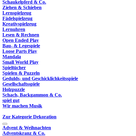
Schaukelpferd & Co.
Ziehen & Schieben
Lernspielzeug
Fädelspielzeug
Kreativspielzeug
Lernuhren
Lesen & Rechnen
Open Ended Play
Bau- & Legespiele
Loose Parts Play
Mandala
Small World Play
Spieltücher
Spielen & Puzzeln
Gedulds- und Geschicklichkeitsspiele
Gesellschaftsspiele
Holzpuzzle
Schach, Backgammon & Co.
spiel gut
Wir machen Musik
Zur Kategorie Dekoration
Advent & Weihnachten
Adventskranz & Co.