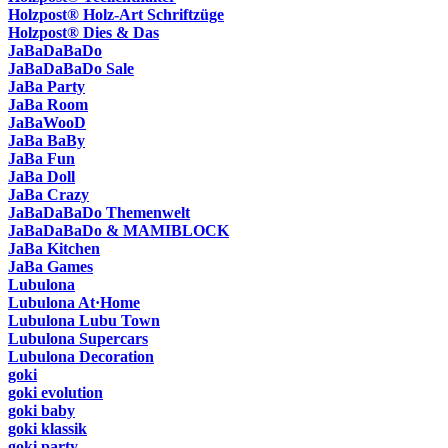
Holzpost® Holz-Art Schriftzüge
Holzpost® Dies & Das
JaBaDaBaDo
JaBaDaBaDo Sale
JaBa Party
JaBa Room
JaBaWooD
JaBa BaBy
JaBa Fun
JaBa Doll
JaBa Crazy
JaBaDaBaDo Themenwelt
JaBaDaBaDo & MAMIBLOCK
JaBa Kitchen
JaBa Games
Lubulona
Lubulona At·Home
Lubulona Lubu Town
Lubulona Supercars
Lubulona Decoration
goki
goki evolution
goki baby
goki klassik
goki party