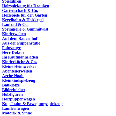
Spieluhren
Holzspielzeug für Draußen
Gartenschach & Co.
Holzspiele für den Garten
Kegelbahn & Holzkegel
Laufrad & Co.
Springseile & Gummitwist
Kinderwelten
Auf dem Bauernhof
Aus der Puppenstube
Fahrzeuge
Herr Doktor!
Im Kaufmannsladen
Kinderküche & Co.
Kleine Heimwerker
Abenteuerwelten
Arche Noah
Kleinkindspielzeug
Bauklötze
Bilderbücher
Holzfiguren
Holzpuppenwagen
Kugelbahn & Bewegungsspielzeug
Lauflernwagen
Motorik & Sinne