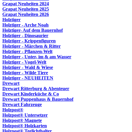
Grapat Neuheiten 2024
Grapat Neuheiten 2025
Grapat Neuheiten 2026
Holztiger
Holztiger - Arche Noah
Holztiger- Auf dem Bauernhof
Holztiger - Dinosaurier
Holztiger - Krippenfiguren
Holztiger - Märchen & Ritter
Holztiger - Pflanzen-Welt
Holztiger - Unter, im & am Wasser
Holztiger - Vogel-Welt
Holztiger - Wald & Wiese
Holztiger - Wilde Tiere
Holztiger - NEUHEITEN
Drewart
Drewart Ritterburg & Abenteuer
Drewart Kinderküche & Co
Drewart Puppenhaus & Bauernhof
Drewart Fahrzeuge
Holzpost®
Holzpost® Untersetzer
Holzpost® Magnete
Holzpost® Holzkarten
Holzpost® Teelichthalter