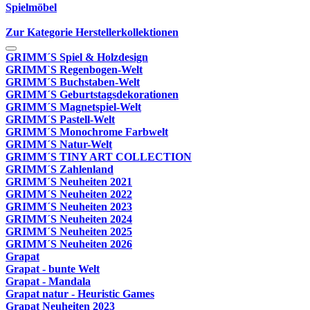
Spielmöbel
Zur Kategorie Herstellerkollektionen
GRIMM´S Spiel & Holzdesign
GRIMM`S Regenbogen-Welt
GRIMM´S Buchstaben-Welt
GRIMM´S Geburtstagsdekorationen
GRIMM´S Magnetspiel-Welt
GRIMM´S Pastell-Welt
GRIMM´S Monochrome Farbwelt
GRIMM´S Natur-Welt
GRIMM´S TINY ART COLLECTION
GRIMM´S Zahlenland
GRIMM´S Neuheiten 2021
GRIMM´S Neuheiten 2022
GRIMM´S Neuheiten 2023
GRIMM´S Neuheiten 2024
GRIMM´S Neuheiten 2025
GRIMM´S Neuheiten 2026
Grapat
Grapat - bunte Welt
Grapat - Mandala
Grapat natur - Heuristic Games
Grapat Neuheiten 2023