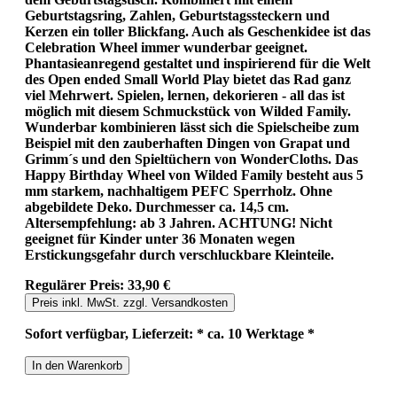
Geburtstagsring, Zahlen, Geburtstagssteckern und
Kerzen ein toller Blickfang. Auch als Geschenkidee ist das
Celebration Wheel immer wunderbar geeignet.
Phantasieanregend gestaltet und inspirierend für die Welt
des Open ended Small World Play bietet das Rad ganz
viel Mehrwert. Spielen, lernen, dekorieren - all das ist
möglich mit diesem Schmuckstück von Wilded Family.
Wunderbar kombinieren lässt sich die Spielscheibe zum
Beispiel mit den zauberhaften Dingen von Grapat und
Grimm´s und den Spieltüchern von WonderCloths. Das
Happy Birthday Wheel von Wilded Family besteht aus 5
mm starkem, nachhaltigem PEFC Sperrholz. Ohne
abgebildete Deko. Durchmesser ca. 14,5 cm.
Altersempfehlung: ab 3 Jahren. ACHTUNG! Nicht
geeignet für Kinder unter 36 Monaten wegen
Erstickungsgefahr durch verschluckbare Kleinteile.
Regulärer Preis:
33,90 €
Preis inkl. MwSt. zzgl. Versandkosten
Sofort verfügbar, Lieferzeit: * ca. 10 Werktage *
In den Warenkorb