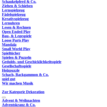
Schaukelpferd & Co.
Ziehen & Schieben
Lernspielzeug
Fädelspielzeug
Kreativspielzeug
Lernuhren
Lesen & Rechnen
Open Ended Play
Bau- & Legespiele
Loose Parts Play
Mandala
Small World Play
Spieltücher
Spielen & Puzzeln
Gedulds- und Geschicklichkeitsspiele
Gesellschaftsspiele
Holzpuzzle
Schach, Backgammon & Co.
spiel gut
Wir machen Musik
Zur Kategorie Dekoration
Advent & Weihnachten
Adventskranz & Co.