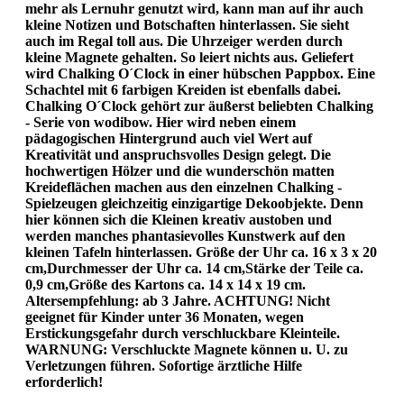
mehr als Lernuhr genutzt wird, kann man auf ihr auch
kleine Notizen und Botschaften hinterlassen. Sie sieht
auch im Regal toll aus. Die Uhrzeiger werden durch
kleine Magnete gehalten. So leiert nichts aus. Geliefert
wird Chalking O´Clock in einer hübschen Pappbox. Eine
Schachtel mit 6 farbigen Kreiden ist ebenfalls dabei.
Chalking O´Clock gehört zur äußerst beliebten Chalking
- Serie von wodibow. Hier wird neben einem
pädagogischen Hintergrund auch viel Wert auf
Kreativität und anspruchsvolles Design gelegt. Die
hochwertigen Hölzer und die wunderschön matten
Kreideflächen machen aus den einzelnen Chalking -
Spielzeugen gleichzeitig einzigartige Dekoobjekte. Denn
hier können sich die Kleinen kreativ austoben und
werden manches phantasievolles Kunstwerk auf den
kleinen Tafeln hinterlassen. Größe der Uhr ca. 16 x 3 x 20
cm,Durchmesser der Uhr ca. 14 cm,Stärke der Teile ca.
0,9 cm,Größe des Kartons ca. 14 x 14 x 19 cm.
Altersempfehlung: ab 3 Jahre. ACHTUNG! Nicht
geeignet für Kinder unter 36 Monaten, wegen
Erstickungsgefahr durch verschluckbare Kleinteile.
WARNUNG: Verschluckte Magnete können u. U. zu
Verletzungen führen. Sofortige ärztliche Hilfe
erforderlich!