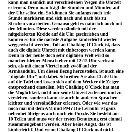
kann man nämlich auf verschiedenen Wegen die Uhrzeit
erlernen. Denn man trägt die Stunden und Minuten auf
der Uhr selbst ein. So können Sie anfangs noch jede
Stunde markieren und sich nach und nach bis zu
Strichen vorarbeiten. Genauso geht es natürlich auch mit
den Minuten. Diese werden nämlich mit der
mitgelieferten Kreide auf die Uhr geschrieben und
können so für die nächste Aufgabe kinderleicht wieder
weggewischt werden. Toll an Chalking O´Clock ist, dass
auch die digitale Uhrzeit mit einbezogen werden kann.
Denn in der heute doch sehr digitalen Welt wird so
mancher kleiner Mensch eher mit 12:15 Uhr vertraut
sein, als mit einem Viertel nach zwölf.auf der
Armbanduhr. Um diesen Bezug herzustellen, ist auch eine
"digitale Uhr" mit dabei. Schreiben Sie also 13: 40 Uhr
auf die Tafel und lassen sich auf dem Wecker die Zeiger
entsprechend einstellen. Mit Chalking O´Clock hat man
die Möglichkeit, nicht nur seine Uhrzeit zu lernen und zu
verstehen, sondern kann sie auch in anderen Sprachen
leichter und verständlicher erlernen. Oder wie war das
noch mal mit dem AM und PM? Die Lernuhr ist ganz
nebenbei übrigens auch noch ein Puzzle. Sie besteht aus
10 Teilen und muss vor der ersten Benutzung erst einmal
zusammengebaut werden. Aber keine Angst, das ist
kinderleicht! Und wenn Chalking O´Clock mal nicht