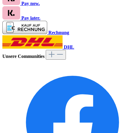
Pay now.
Pay later.
Rechnung
DHL
Unsere Communities