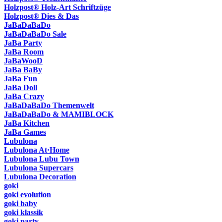
Holzpost® Holz-Art Schriftzüge
Holzpost® Dies & Das
JaBaDaBaDo
JaBaDaBaDo Sale
JaBa Party
JaBa Room
JaBaWooD
JaBa BaBy
JaBa Fun
JaBa Doll
JaBa Crazy
JaBaDaBaDo Themenwelt
JaBaDaBaDo & MAMIBLOCK
JaBa Kitchen
JaBa Games
Lubulona
Lubulona At·Home
Lubulona Lubu Town
Lubulona Supercars
Lubulona Decoration
goki
goki evolution
goki baby
goki klassik
goki party