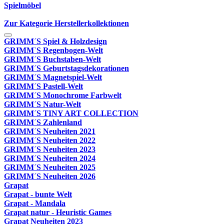
Spielmöbel
Zur Kategorie Herstellerkollektionen
GRIMM´S Spiel & Holzdesign
GRIMM`S Regenbogen-Welt
GRIMM´S Buchstaben-Welt
GRIMM´S Geburtstagsdekorationen
GRIMM´S Magnetspiel-Welt
GRIMM´S Pastell-Welt
GRIMM´S Monochrome Farbwelt
GRIMM´S Natur-Welt
GRIMM´S TINY ART COLLECTION
GRIMM´S Zahlenland
GRIMM´S Neuheiten 2021
GRIMM´S Neuheiten 2022
GRIMM´S Neuheiten 2023
GRIMM´S Neuheiten 2024
GRIMM´S Neuheiten 2025
GRIMM´S Neuheiten 2026
Grapat
Grapat - bunte Welt
Grapat - Mandala
Grapat natur - Heuristic Games
Grapat Neuheiten 2023