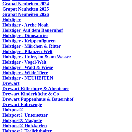
Grapat Neuheiten 2024
Grapat Neuheiten 2025
Grapat Neuheiten 2026
Holztiger
Holztiger - Arche Noah
Holztiger- Auf dem Bauernhof
Holztiger - Dinosaurier
Holztiger - Krippenfiguren
Holztiger - Märchen & Ritter
Holztiger - Pflanzen-Welt
Holztiger - Unter, im & am Wasser
Holztiger - Vogel-Welt
Holztiger - Wald & Wiese
Holztiger - Wilde Tiere
Holztiger - NEUHEITEN
Drewart
Drewart Ritterburg & Abenteuer
Drewart Kinderküche & Co
Drewart Puppenhaus & Bauernhof
Drewart Fahrzeuge
Holzpost®
Holzpost® Untersetzer
Holzpost® Magnete
Holzpost® Holzkarten
Holzpost® Teelichthalter