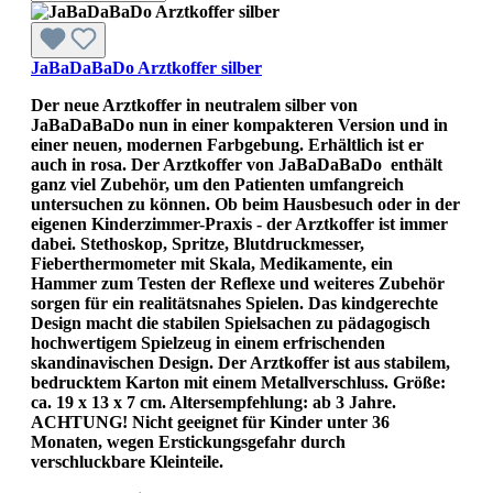
JaBaDaBaDo Arztkoffer silber
Der neue Arztkoffer in neutralem silber von
JaBaDaBaDo nun in einer kompakteren Version und in
einer neuen, modernen Farbgebung. Erhältlich ist er
auch in rosa. Der Arztkoffer von JaBaDaBaDo enthält
ganz viel Zubehör, um den Patienten umfangreich
untersuchen zu können. Ob beim Hausbesuch oder in der
eigenen Kinderzimmer-Praxis - der Arztkoffer ist immer
dabei. Stethoskop, Spritze, Blutdruckmesser,
Fieberthermometer mit Skala, Medikamente, ein
Hammer zum Testen der Reflexe und weiteres Zubehör
sorgen für ein realitätsnahes Spielen. Das kindgerechte
Design macht die stabilen Spielsachen zu pädagogisch
hochwertigem Spielzeug in einem erfrischenden
skandinavischen Design. Der Arztkoffer ist aus stabilem,
bedrucktem Karton mit einem Metallverschluss. Größe:
ca. 19 x 13 x 7 cm. Altersempfehlung: ab 3 Jahre.
ACHTUNG! Nicht geeignet für Kinder unter 36
Monaten, wegen Erstickungsgefahr durch
verschluckbare Kleinteile.