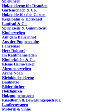
Spieluhren
Holzspielzeug für Draußen
Gartenschach & Co.
Holzspiele für den Garten
Kegelbahn & Holzkegel
Laufrad & Co.
Springseile & Gummitwist
Kinderwelten
Auf dem Bauernhof
Aus der Puppenstube
Fahrzeuge
Herr Doktor!
Im Kaufmannsladen
Kinderküche & Co.
Kleine Heimwerker
Abenteuerwelten
Arche Noah
Kleinkindspielzeug
Bauklötze
Bilderbücher
Holzfiguren
Holzpuppenwagen
Kugelbahn & Bewegungsspielzeug
Lauflernwagen
Motorik & Sinne