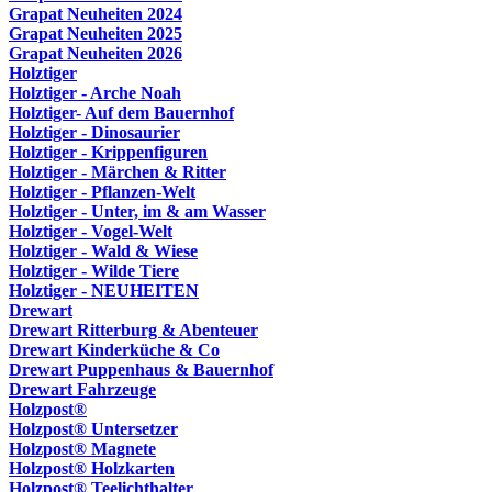
Grapat Neuheiten 2024
Grapat Neuheiten 2025
Grapat Neuheiten 2026
Holztiger
Holztiger - Arche Noah
Holztiger- Auf dem Bauernhof
Holztiger - Dinosaurier
Holztiger - Krippenfiguren
Holztiger - Märchen & Ritter
Holztiger - Pflanzen-Welt
Holztiger - Unter, im & am Wasser
Holztiger - Vogel-Welt
Holztiger - Wald & Wiese
Holztiger - Wilde Tiere
Holztiger - NEUHEITEN
Drewart
Drewart Ritterburg & Abenteuer
Drewart Kinderküche & Co
Drewart Puppenhaus & Bauernhof
Drewart Fahrzeuge
Holzpost®
Holzpost® Untersetzer
Holzpost® Magnete
Holzpost® Holzkarten
Holzpost® Teelichthalter