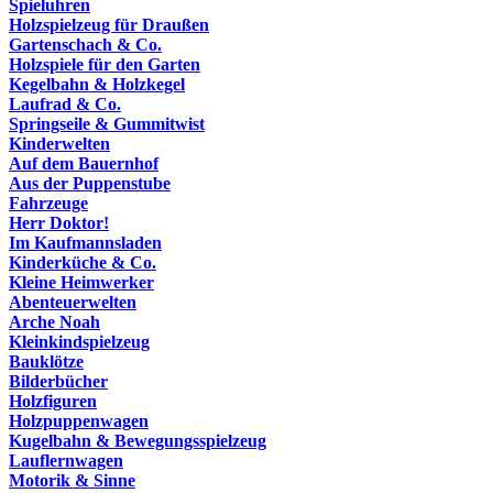
Spieluhren
Holzspielzeug für Draußen
Gartenschach & Co.
Holzspiele für den Garten
Kegelbahn & Holzkegel
Laufrad & Co.
Springseile & Gummitwist
Kinderwelten
Auf dem Bauernhof
Aus der Puppenstube
Fahrzeuge
Herr Doktor!
Im Kaufmannsladen
Kinderküche & Co.
Kleine Heimwerker
Abenteuerwelten
Arche Noah
Kleinkindspielzeug
Bauklötze
Bilderbücher
Holzfiguren
Holzpuppenwagen
Kugelbahn & Bewegungsspielzeug
Lauflernwagen
Motorik & Sinne