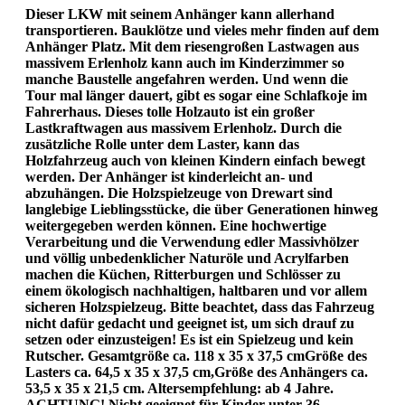
Dieser LKW mit seinem Anhänger kann allerhand
transportieren. Bauklötze und vieles mehr finden auf dem
Anhänger Platz. Mit dem riesengroßen Lastwagen aus
massivem Erlenholz kann auch im Kinderzimmer so
manche Baustelle angefahren werden. Und wenn die
Tour mal länger dauert, gibt es sogar eine Schlafkoje im
Fahrerhaus. Dieses tolle Holzauto ist ein großer
Lastkraftwagen aus massivem Erlenholz. Durch die
zusätzliche Rolle unter dem Laster, kann das
Holzfahrzeug auch von kleinen Kindern einfach bewegt
werden. Der Anhänger ist kinderleicht an- und
abzuhängen. Die Holzspielzeuge von Drewart sind
langlebige Lieblingsstücke, die über Generationen hinweg
weitergegeben werden können. Eine hochwertige
Verarbeitung und die Verwendung edler Massivhölzer
und völlig unbedenklicher Naturöle und Acrylfarben
machen die Küchen, Ritterburgen und Schlösser zu
einem ökologisch nachhaltigen, haltbaren und vor allem
sicheren Holzspielzeug. Bitte beachtet, dass das Fahrzeug
nicht dafür gedacht und geeignet ist, um sich drauf zu
setzen oder einzusteigen! Es ist ein Spielzeug und kein
Rutscher. Gesamtgröße ca. 118 x 35 x 37,5 cmGröße des
Lasters ca. 64,5 x 35 x 37,5 cm,Größe des Anhängers ca.
53,5 x 35 x 21,5 cm. Altersempfehlung: ab 4 Jahre.
ACHTUNG! Nicht geeignet für Kinder unter 36