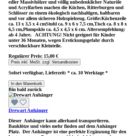
edler Massivhölzer und völlig unbedenklicher Naturöle
und Acrylfarben machen die Küchen, Ritterburgen und
Schlösser zu einem ökologisch nachhaltigen, haltbaren
und vor allem sicheren Holzspielzeug. Größe:Küchenzeile
ca. 13 x 3,5 x 4 cmStuhl ca. 9 x 6 x 7,5 cm,Tisch ca. 8 x 8 x
6,5 cm,Plumpsklo ca. 4,5 x 4,5 x 6 cm. Altersempfehlung:
ab 4 Jahre. ACHTUNG! Nicht geeignet für Kinder
unter 36 Monaten, wegen Erstickungsgefahr durch
verschluckbare Kleinteile.
Regulärer Preis:
15,00 €
Preis inkl. MwSt. zzgl. Versandkosten
Sofort verfügbar, Lieferzeit: * ca. 10 Werktage *
In den Warenkorb
Bin bald zurück
Drewart Anhänger
Dieser Anhänger kann allerhand transportieren.
Bauklötze und vieles mehr finden auf dem Anhänger
Platz. Der Anhänger ist eine perfekte Ergänzung für den