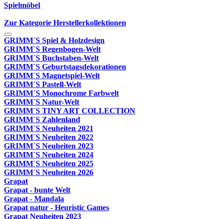
Spielmöbel
Zur Kategorie Herstellerkollektionen
GRIMM´S Spiel & Holzdesign
GRIMM`S Regenbogen-Welt
GRIMM´S Buchstaben-Welt
GRIMM´S Geburtstagsdekorationen
GRIMM´S Magnetspiel-Welt
GRIMM´S Pastell-Welt
GRIMM´S Monochrome Farbwelt
GRIMM´S Natur-Welt
GRIMM´S TINY ART COLLECTION
GRIMM´S Zahlenland
GRIMM´S Neuheiten 2021
GRIMM´S Neuheiten 2022
GRIMM´S Neuheiten 2023
GRIMM´S Neuheiten 2024
GRIMM´S Neuheiten 2025
GRIMM´S Neuheiten 2026
Grapat
Grapat - bunte Welt
Grapat - Mandala
Grapat natur - Heuristic Games
Grapat Neuheiten 2023