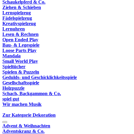
Schaukelpferd & Co.
Ziehen & Schieben
Lernspielzeug
Fädelspielzeug
Kreativspielzeug
Lernuhren
Lesen & Rechnen
Open Ended Play
Bau- & Legespiele
Loose Parts Play
Mandala
Small World Play
Spieltücher
Spielen & Puzzeln
Gedulds- und Geschicklichkeitsspiele
Gesellschaftsspiele
Holzpuzzle
Schach, Backgammon & Co.
spiel gut
Wir machen Musik
Zur Kategorie Dekoration
Advent & Weihnachten
Adventskranz & Co.