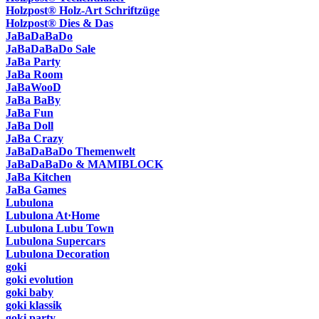
Holzpost® Holz-Art Schriftzüge
Holzpost® Dies & Das
JaBaDaBaDo
JaBaDaBaDo Sale
JaBa Party
JaBa Room
JaBaWooD
JaBa BaBy
JaBa Fun
JaBa Doll
JaBa Crazy
JaBaDaBaDo Themenwelt
JaBaDaBaDo & MAMIBLOCK
JaBa Kitchen
JaBa Games
Lubulona
Lubulona At·Home
Lubulona Lubu Town
Lubulona Supercars
Lubulona Decoration
goki
goki evolution
goki baby
goki klassik
goki party