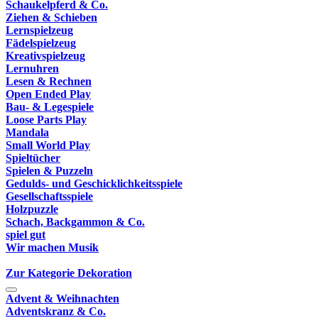
Schaukelpferd & Co.
Ziehen & Schieben
Lernspielzeug
Fädelspielzeug
Kreativspielzeug
Lernuhren
Lesen & Rechnen
Open Ended Play
Bau- & Legespiele
Loose Parts Play
Mandala
Small World Play
Spieltücher
Spielen & Puzzeln
Gedulds- und Geschicklichkeitsspiele
Gesellschaftsspiele
Holzpuzzle
Schach, Backgammon & Co.
spiel gut
Wir machen Musik
Zur Kategorie Dekoration
Advent & Weihnachten
Adventskranz & Co.