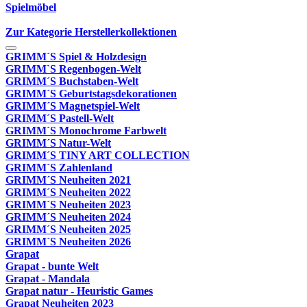
Spielmöbel
Zur Kategorie Herstellerkollektionen
GRIMM´S Spiel & Holzdesign
GRIMM`S Regenbogen-Welt
GRIMM´S Buchstaben-Welt
GRIMM´S Geburtstagsdekorationen
GRIMM´S Magnetspiel-Welt
GRIMM´S Pastell-Welt
GRIMM´S Monochrome Farbwelt
GRIMM´S Natur-Welt
GRIMM´S TINY ART COLLECTION
GRIMM´S Zahlenland
GRIMM´S Neuheiten 2021
GRIMM´S Neuheiten 2022
GRIMM´S Neuheiten 2023
GRIMM´S Neuheiten 2024
GRIMM´S Neuheiten 2025
GRIMM´S Neuheiten 2026
Grapat
Grapat - bunte Welt
Grapat - Mandala
Grapat natur - Heuristic Games
Grapat Neuheiten 2023