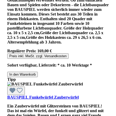
Gedächtnisspiel verwendet werden. Ob zum einfachen
Bauen und Spielen oder Dekorieren - die Lichtbauquader
von BAUSPIEL werden sicherlich immer wieder zum
Einsatz kommen. Dieses Set besteht aus 30 Teilen in
einem Holzkasten. Enthalten sind 20 Quader mit
Funkelsteinen in insgesamt 10 Farben sowie 10
pastellfarbene Lichtbauquader. Größe der Holzquader
ca. 10 x 5 x 2,5 cm,Größe der Lichtbauquader ca. 2,5 x
2,5 x 5 cm,Größe des Holzkastens ca. 29 x 26,5 x 6 cm.
Altersempfehlung ab 3 Jahren.
Regulärer Preis:
169,00 €
Preis inkl. MwSt. zzgl. Versandkosten
Sofort verfügbar, Lieferzeit: * ca. 10 Werktage *
In den Warenkorb
Tipp
BAUSPIEL Funkelwürfel Zauberwürfel
Ein Zauberwürfel mit Glitzersteinen von BAUSPIEL!
Das ist mal ein Würfel, der funkelt und glitzert und mit
dem das Spielen, Bauen und Lernen ganz viel Freude