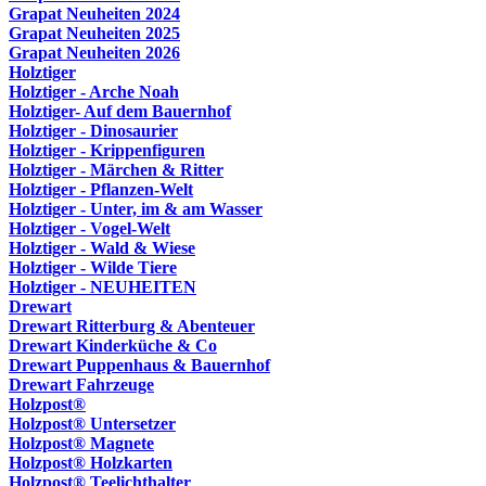
Grapat Neuheiten 2024
Grapat Neuheiten 2025
Grapat Neuheiten 2026
Holztiger
Holztiger - Arche Noah
Holztiger- Auf dem Bauernhof
Holztiger - Dinosaurier
Holztiger - Krippenfiguren
Holztiger - Märchen & Ritter
Holztiger - Pflanzen-Welt
Holztiger - Unter, im & am Wasser
Holztiger - Vogel-Welt
Holztiger - Wald & Wiese
Holztiger - Wilde Tiere
Holztiger - NEUHEITEN
Drewart
Drewart Ritterburg & Abenteuer
Drewart Kinderküche & Co
Drewart Puppenhaus & Bauernhof
Drewart Fahrzeuge
Holzpost®
Holzpost® Untersetzer
Holzpost® Magnete
Holzpost® Holzkarten
Holzpost® Teelichthalter