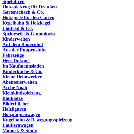
Spieluhren
Holzspielzeug für Draußen
Gartenschach & Co.
Holzspiele für den Garten
Kegelbahn & Holzkegel
Laufrad & Co.
Springseile & Gummitwist
Kinderwelten
Auf dem Bauernhof
Aus der Puppenstube
Fahrzeuge
Herr Doktor!
Im Kaufmannsladen
Kinderküche & Co.
Kleine Heimwerker
Abenteuerwelten
Arche Noah
Kleinkindspielzeug
Bauklötze
Bilderbücher
Holzfiguren
Holzpuppenwagen
Kugelbahn & Bewegungsspielzeug
Lauflernwagen
Motorik & Sinne