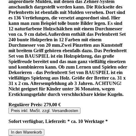
angeordnete Mulden, mit denen das Zehner-System
anschaulich dargestellt werden kann. Die Rückseite des
Perlenbretts ist ebenfalls mit Mulden versehen. Dort sind
es 136 Vertiefungen, die versetzt angeordnet sind. Hier
kann man zum Beispiel tolle bunte Bilder legen. Es sind
12 naturfarbene Holzschälchen mit einem Durchmesser
von ca. 9 cm dabei.Außerdem enthält das Perlenbrett Set
240 bunte Holzperlen in 12 Farben mit einem
Durchmesser von 20 mm.Zwei Pinzetten aus Kunststoff
mit breitem Griff gehören ebenfalls dazu. Das Perlenbrett
Set von BAUSPIEL ist ein Holzspielzeug, das große
Spielfreude bereitet und das man ganz vielfältig einsetzen
und kombinieren kann. Ob zum Lernen und Spielen oder
Dekorieren - das Perlenbrett Set von BAUSPIEL ist ein
vielfältiges Spielzeug aus Holz. Größe der Bretter ca. 31 x
31 x 2 cm. Altersempfehlung ab 3 Jahren. ACHTUNG!
Nicht geeignet für Kinder unter 36 Monaten, wegen
Erstickungsgefahr durch verschluckbare kleine Kugeln.
Regulärer Preis:
279,00 €
Preis inkl. MwSt. zzgl. Versandkosten
Sofort verfügbar, Lieferzeit: * ca. 10 Werktage *
In den Warenkorb