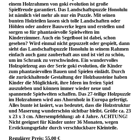
einem Holzrahmen von goki evolution ist große
Spielfreude garantiert. Das Landschaftspuzzle Honolulu
ist nämlich viel mehr als nur ein Puzzle. Mit seinen
bunten Holzteilen lassen sich tolle Landschaften oder
Höhlen oder andere Bauwerke legen und erstellen und
sorgen so für phantasievolle Spielwelten im
Kinderzimmer. Auch ein Segelboot ist dabei, schon
gesehen? Wird einmal nicht gepuzzelt oder gespielt, dann
sieht das Landschaftspuzzle Honolulu in seinem Rahmen
einfach auch ganz zauberhaft aus und ist viel zu schön,
um im Schrank zu verschwinden. Ein wundervolles
Holzspielzeug aus der Serie goki evolution, die Kinder
zum phantasievollen Bauen und Spielen einlädt. Durch
die zurückhaltende Gestaltung der Holzbausteine haben
Kinder die Möglichkeit, ihre Ideen im freien Spiel
auszuleben und können immer wieder neue und
spannende Spielwelten schaffen. Das 27-teilige Holzpuzzle
im Holzrahmen wird aus Ahornholz in Europa gefertigt.
Alles bunte ist lasiert, was bedeutet, dass die Holzstruktur
und Maserung wunderschön sichtbar bleibt. Größe ca. 23
x 23 x 3 cm. Altersempfehlung: ab 4 Jahre. ACHTUNG!
Nicht geeignet für Kinder unter 36 Monaten, wegen
Erstickungsgefahr durch verschluckbare Kleinteile.
Regulärer Preis:
55,00 €