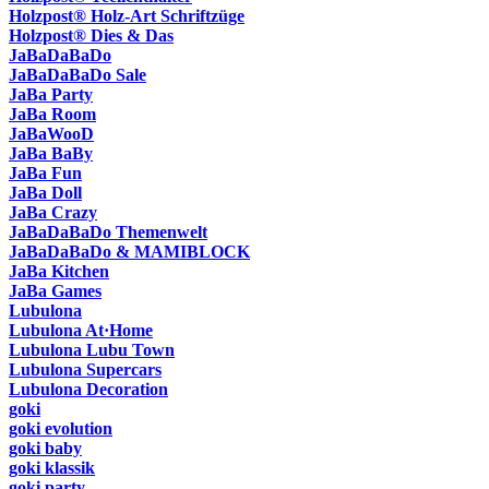
Holzpost® Holz-Art Schriftzüge
Holzpost® Dies & Das
JaBaDaBaDo
JaBaDaBaDo Sale
JaBa Party
JaBa Room
JaBaWooD
JaBa BaBy
JaBa Fun
JaBa Doll
JaBa Crazy
JaBaDaBaDo Themenwelt
JaBaDaBaDo & MAMIBLOCK
JaBa Kitchen
JaBa Games
Lubulona
Lubulona At·Home
Lubulona Lubu Town
Lubulona Supercars
Lubulona Decoration
goki
goki evolution
goki baby
goki klassik
goki party