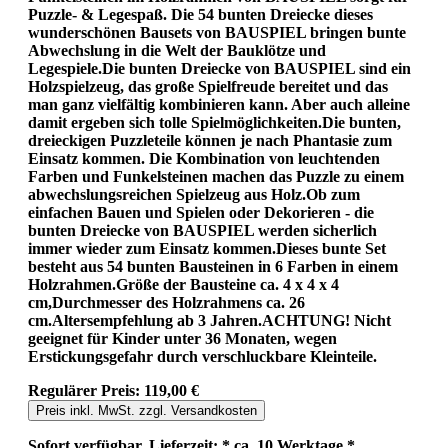
Puzzle- & Legespaß. Die 54 bunten Dreiecke dieses
wunderschönen Bausets von BAUSPIEL bringen bunte
Abwechslung in die Welt der Bauklötze und
Legespiele.Die bunten Dreiecke von BAUSPIEL sind ein
Holzspielzeug, das große Spielfreude bereitet und das
man ganz vielfältig kombinieren kann. Aber auch alleine
damit ergeben sich tolle Spielmöglichkeiten.Die bunten,
dreieckigen Puzzleteile können je nach Phantasie zum
Einsatz kommen. Die Kombination von leuchtenden
Farben und Funkelsteinen machen das Puzzle zu einem
abwechslungsreichen Spielzeug aus Holz.Ob zum
einfachen Bauen und Spielen oder Dekorieren - die
bunten Dreiecke von BAUSPIEL werden sicherlich
immer wieder zum Einsatz kommen.Dieses bunte Set
besteht aus 54 bunten Bausteinen in 6 Farben in einem
Holzrahmen.Größe der Bausteine ca. 4 x 4 x 4
cm,Durchmesser des Holzrahmens ca. 26
cm.Altersempfehlung ab 3 Jahren.ACHTUNG! Nicht
geeignet für Kinder unter 36 Monaten, wegen
Erstickungsgefahr durch verschluckbare Kleinteile.
Regulärer Preis:
119,00 €
Preis inkl. MwSt. zzgl. Versandkosten
Sofort verfügbar, Lieferzeit: * ca. 10 Werktage *