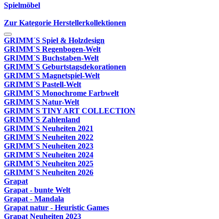
Spielmöbel
Zur Kategorie Herstellerkollektionen
GRIMM´S Spiel & Holzdesign
GRIMM`S Regenbogen-Welt
GRIMM´S Buchstaben-Welt
GRIMM´S Geburtstagsdekorationen
GRIMM´S Magnetspiel-Welt
GRIMM´S Pastell-Welt
GRIMM´S Monochrome Farbwelt
GRIMM´S Natur-Welt
GRIMM´S TINY ART COLLECTION
GRIMM´S Zahlenland
GRIMM´S Neuheiten 2021
GRIMM´S Neuheiten 2022
GRIMM´S Neuheiten 2023
GRIMM´S Neuheiten 2024
GRIMM´S Neuheiten 2025
GRIMM´S Neuheiten 2026
Grapat
Grapat - bunte Welt
Grapat - Mandala
Grapat natur - Heuristic Games
Grapat Neuheiten 2023