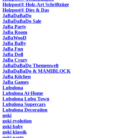
Holzpost® Holz-Art Schriftzüge
Holzpost® Dies & Das
JaBaDaBaDo
JaBaDaBaDo Sale
JaBa Party
JaBa Room
JaBaWooD
JaBa BaBy
JaBa Fun
JaBa Doll
JaBa Crazy
JaBaDaBaDo Themenwelt
JaBaDaBaDo & MAMIBLOCK
JaBa Kitchen
JaBa Games
Lubulona
Lubulona At·Home
Lubulona Lubu Town
Lubulona Supercars
Lubulona Decoration
goki
goki evolution
goki baby
goki klassik
goki party