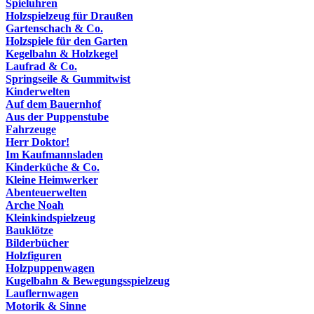
Spieluhren
Holzspielzeug für Draußen
Gartenschach & Co.
Holzspiele für den Garten
Kegelbahn & Holzkegel
Laufrad & Co.
Springseile & Gummitwist
Kinderwelten
Auf dem Bauernhof
Aus der Puppenstube
Fahrzeuge
Herr Doktor!
Im Kaufmannsladen
Kinderküche & Co.
Kleine Heimwerker
Abenteuerwelten
Arche Noah
Kleinkindspielzeug
Bauklötze
Bilderbücher
Holzfiguren
Holzpuppenwagen
Kugelbahn & Bewegungsspielzeug
Lauflernwagen
Motorik & Sinne