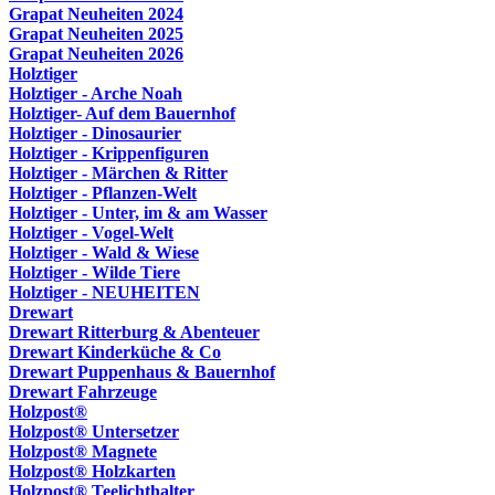
Grapat Neuheiten 2024
Grapat Neuheiten 2025
Grapat Neuheiten 2026
Holztiger
Holztiger - Arche Noah
Holztiger- Auf dem Bauernhof
Holztiger - Dinosaurier
Holztiger - Krippenfiguren
Holztiger - Märchen & Ritter
Holztiger - Pflanzen-Welt
Holztiger - Unter, im & am Wasser
Holztiger - Vogel-Welt
Holztiger - Wald & Wiese
Holztiger - Wilde Tiere
Holztiger - NEUHEITEN
Drewart
Drewart Ritterburg & Abenteuer
Drewart Kinderküche & Co
Drewart Puppenhaus & Bauernhof
Drewart Fahrzeuge
Holzpost®
Holzpost® Untersetzer
Holzpost® Magnete
Holzpost® Holzkarten
Holzpost® Teelichthalter