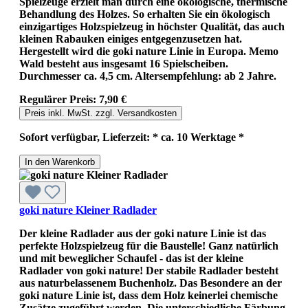
Spielzeuge erzielt man durch eine ökologische, thermische
Behandlung des Holzes. So erhalten Sie ein ökologisch
einzigartiges Holzspielzeug in höchster Qualität, das auch
kleinen Rabauken einiges entgegenzusetzen hat.
Hergestellt wird die goki nature Linie in Europa. Memo
Wald besteht aus insgesamt 16 Spielscheiben.
Durchmesser ca. 4,5 cm. Altersempfehlung: ab 2 Jahre.
Regulärer Preis:
7,90 €
Preis inkl. MwSt. zzgl. Versandkosten
Sofort verfügbar, Lieferzeit: * ca. 10 Werktage *
In den Warenkorb
goki nature Kleiner Radlader
Der kleine Radlader aus der goki nature Linie ist das
perfekte Holzspielzeug für die Baustelle! Ganz natürlich
und mit beweglicher Schaufel - das ist der kleine
Radlader von goki nature! Der stabile Radlader besteht
aus naturbelassenem Buchenholz. Das Besondere an der
goki nature Linie ist, dass dem Holz keinerlei chemische
Zusätze zugeführt werden. Die unterschiedliche Färbung