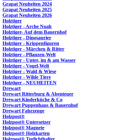
Grapat Neuheiten 2024
Grapat Neuheiten 2025
Grapat Neuheiten 2026
Holztiger
Holztiger - Arche Noah
Holztiger- Auf dem Bauernhof
Holztiger - Dinosaurier
Holztiger - Krippenfiguren
Holztiger - Märchen & Ritter
Holztiger - Pflanzen-Welt
Holztiger - Unter, im & am Wasser
Holztiger - Vogel-Welt
Holztiger - Wald & Wiese
Holztiger - Wilde Tiere
Holztiger - NEUHEITEN
Drewart
Drewart Ritterburg & Abenteuer
Drewart Kinderküche & Co
Drewart Puppenhaus & Bauernhof
Drewart Fahrzeuge
Holzpost®
Holzpost® Untersetzer
Holzpost® Magnete
Holzpost® Holzkarten
Holzpost® Teelichthalter