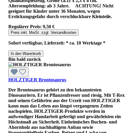
Qualitätsspielzeug. Größe ca.11 x 2,3 x 4 cm.
Altersempfehlung: ab 3 Jahre. ACHTUNG! Nicht
geeignet für Kinder unter 36 Monaten, wegen
Erstickungsgefahr durch verschluckbare Kleinteile.
Regulärer Preis:
9,50 €
Preis inkl. MwSt. zzgl. Versandkosten
Sofort verfügbar, Lieferzeit: * ca. 10 Werktage *
In den Warenkorb
Bin bald zurück
HOLZTIGER Brontosaurus
Der Brontosaurus gehört zu den bekanntesten
Dinosauriern. Er ist Pflanzenfresser und riesig. Mit T-Rex
und seinen Gefährten aus der Urzeit von HOLZTIGER
kann man das Leben aus längst vergangenen Zeiten
nachspielen. HOLZTIGER-Produkte werden in
aufwendiger Handarbeit gefertigt und gewährleisten ein
Höchstmaß an Sicherheit. Einheimisches Buchen- und
Ahornholz aus nachhaltigem Anbau sowie
lösungsmittelfreie Farben, Beizen und Lacke von