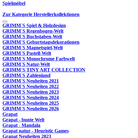
Spielmöbel
Zur Kategorie Herstellerkollektionen
GRIMM´S Spiel & Holzdesign
GRIMM`S Regenbogen-Welt
GRIMM´S Buchstaben-Welt
GRIMM´S Geburtstagsdekorationen
GRIMM´S Magnetspiel-Welt
GRIMM´S Pastell-Welt
GRIMM´S Monochrome Farbwelt
GRIMM´S Natur-Welt
GRIMM´S TINY ART COLLECTION
GRIMM´S Zahlenland
GRIMM´S Neuheiten 2021
GRIMM´S Neuheiten 2022
GRIMM´S Neuheiten 2023
GRIMM´S Neuheiten 2024
GRIMM´S Neuheiten 2025
GRIMM´S Neuheiten 2026
Grapat
Grapat - bunte Welt
Grapat - Mandala
Grapat natur - Heuristic Games
Grapat Neuheiten 2023