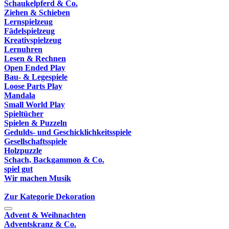
Schaukelpferd & Co.
Ziehen & Schieben
Lernspielzeug
Fädelspielzeug
Kreativspielzeug
Lernuhren
Lesen & Rechnen
Open Ended Play
Bau- & Legespiele
Loose Parts Play
Mandala
Small World Play
Spieltücher
Spielen & Puzzeln
Gedulds- und Geschicklichkeitsspiele
Gesellschaftsspiele
Holzpuzzle
Schach, Backgammon & Co.
spiel gut
Wir machen Musik
Zur Kategorie Dekoration
Advent & Weihnachten
Adventskranz & Co.