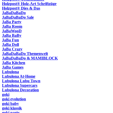
Holzpost® Holz-Art Schriftzüge
Holzpost® Dies & Das
JaBaDaBaDo
JaBaDaBaDo Sale
JaBa Party
JaBa Room
JaBaWooD
JaBa BaBy
JaBa Fun
JaBa Doll
JaBa Crazy
JaBaDaBaDo Themenwelt
JaBaDaBaDo & MAMIBLOCK
JaBa Kitchen
JaBa Games
Lubulona
Lubulona At·Home
Lubulona Lubu Town
Lubulona Supercars
Lubulona Decoration
goki
goki evolution
goki baby
goki klassik
goki party