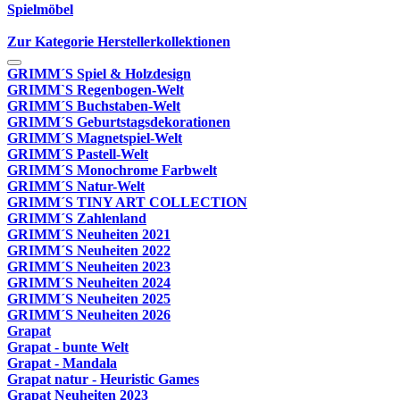
Spielmöbel
Zur Kategorie Herstellerkollektionen
GRIMM´S Spiel & Holzdesign
GRIMM`S Regenbogen-Welt
GRIMM´S Buchstaben-Welt
GRIMM´S Geburtstagsdekorationen
GRIMM´S Magnetspiel-Welt
GRIMM´S Pastell-Welt
GRIMM´S Monochrome Farbwelt
GRIMM´S Natur-Welt
GRIMM´S TINY ART COLLECTION
GRIMM´S Zahlenland
GRIMM´S Neuheiten 2021
GRIMM´S Neuheiten 2022
GRIMM´S Neuheiten 2023
GRIMM´S Neuheiten 2024
GRIMM´S Neuheiten 2025
GRIMM´S Neuheiten 2026
Grapat
Grapat - bunte Welt
Grapat - Mandala
Grapat natur - Heuristic Games
Grapat Neuheiten 2023