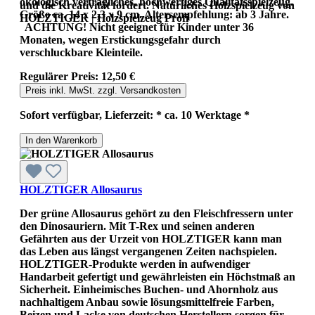
ökologisch verträgliches, hochwertiges Qualitätsspielzeug.
und die Kreativität fördert. Natürliches Holzspielzeug von
Größe ca. 14 x 2,3 x 9 cm. Altersempfehlung: ab 3 Jahre.
HOLZTIGER | Holzspielzeug Profi
ACHTUNG! Nicht geeignet für Kinder unter 36
Monaten, wegen Erstickungsgefahr durch
verschluckbare Kleinteile.
Regulärer Preis:
12,50 €
Preis inkl. MwSt. zzgl. Versandkosten
Sofort verfügbar, Lieferzeit: * ca. 10 Werktage *
In den Warenkorb
HOLZTIGER Allosaurus
Der grüne Allosaurus gehört zu den Fleischfressern unter
den Dinosauriern. Mit T-Rex und seinen anderen
Gefährten aus der Urzeit von HOLZTIGER kann man
das Leben aus längst vergangenen Zeiten nachspielen.
HOLZTIGER-Produkte werden in aufwendiger
Handarbeit gefertigt und gewährleisten ein Höchstmaß an
Sicherheit. Einheimisches Buchen- und Ahornholz aus
nachhaltigem Anbau sowie lösungsmittelfreie Farben,
Beizen und Lacke von deutschen Herstellern sorgen für