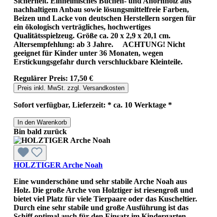
Sicherheit. Einheimisches Buchen- und Ahornholz aus
nachhaltigem Anbau sowie lösungsmittelfreie Farben,
Beizen und Lacke von deutschen Herstellern sorgen für
ein ökologisch verträgliches, hochwertiges
Qualitätsspielzeug. Größe ca. 20 x 2,9 x 20,1 cm.
Altersempfehlung: ab 3 Jahre. ACHTUNG! Nicht
geeignet für Kinder unter 36 Monaten, wegen
Erstickungsgefahr durch verschluckbare Kleinteile.
Regulärer Preis:
17,50 €
Preis inkl. MwSt. zzgl. Versandkosten
Sofort verfügbar, Lieferzeit: * ca. 10 Werktage *
In den Warenkorb
Bin bald zurück
HOLZTIGER Arche Noah
Eine wunderschöne und sehr stabile Arche Noah aus
Holz. Die große Arche von Holztiger ist riesengroß und
bietet viel Platz für viele Tierpaare oder das Kuscheltier.
Durch eine sehr stabile und große Ausführung ist das
Schiff optimal auch für den Einsatz im Kindergarten