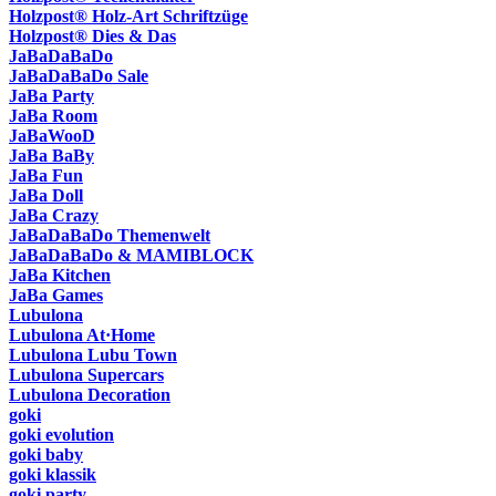
Holzpost® Holz-Art Schriftzüge
Holzpost® Dies & Das
JaBaDaBaDo
JaBaDaBaDo Sale
JaBa Party
JaBa Room
JaBaWooD
JaBa BaBy
JaBa Fun
JaBa Doll
JaBa Crazy
JaBaDaBaDo Themenwelt
JaBaDaBaDo & MAMIBLOCK
JaBa Kitchen
JaBa Games
Lubulona
Lubulona At·Home
Lubulona Lubu Town
Lubulona Supercars
Lubulona Decoration
goki
goki evolution
goki baby
goki klassik
goki party