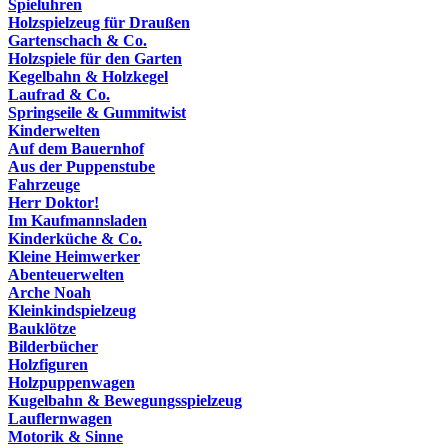
Spieluhren
Holzspielzeug für Draußen
Gartenschach & Co.
Holzspiele für den Garten
Kegelbahn & Holzkegel
Laufrad & Co.
Springseile & Gummitwist
Kinderwelten
Auf dem Bauernhof
Aus der Puppenstube
Fahrzeuge
Herr Doktor!
Im Kaufmannsladen
Kinderküche & Co.
Kleine Heimwerker
Abenteuerwelten
Arche Noah
Kleinkindspielzeug
Bauklötze
Bilderbücher
Holzfiguren
Holzpuppenwagen
Kugelbahn & Bewegungsspielzeug
Lauflernwagen
Motorik & Sinne