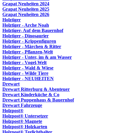
Grapat Neuheiten 2024
Grapat Neuheiten 2025
Grapat Neuheiten 2026
Holztiger
Holztiger - Arche Noah
Holztiger- Auf dem Bauernhof
Holztiger - Dinosaurier
Holztiger - Krippenfiguren
Holztiger - Märchen & Ritter
Holztiger - Pflanzen-Welt
Holztiger - Unter, im & am Wasser
Holztiger - Vogel-Welt
Holztiger - Wald & Wiese
Holztiger - Wilde Tiere
Holztiger - NEUHEITEN
Drewart
Drewart Ritterburg & Abenteuer
Drewart Kinderküche & Co
Drewart Puppenhaus & Bauernhof
Drewart Fahrzeuge
Holzpost®
Holzpost® Untersetzer
Holzpost® Magnete
Holzpost® Holzkarten
Holzpost® Teelichthalter