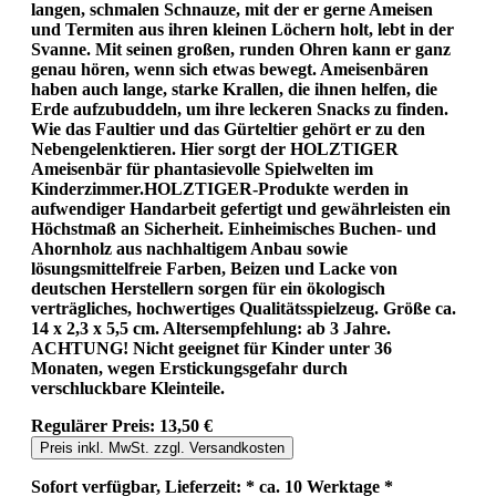
langen, schmalen Schnauze, mit der er gerne Ameisen
und Termiten aus ihren kleinen Löchern holt, lebt in der
Svanne. Mit seinen großen, runden Ohren kann er ganz
genau hören, wenn sich etwas bewegt. Ameisenbären
haben auch lange, starke Krallen, die ihnen helfen, die
Erde aufzubuddeln, um ihre leckeren Snacks zu finden.
Wie das Faultier und das Gürteltier gehört er zu den
Nebengelenktieren. Hier sorgt der HOLZTIGER
Ameisenbär für phantasievolle Spielwelten im
Kinderzimmer.HOLZTIGER-Produkte werden in
aufwendiger Handarbeit gefertigt und gewährleisten ein
Höchstmaß an Sicherheit. Einheimisches Buchen- und
Ahornholz aus nachhaltigem Anbau sowie
lösungsmittelfreie Farben, Beizen und Lacke von
deutschen Herstellern sorgen für ein ökologisch
verträgliches, hochwertiges Qualitätsspielzeug. Größe ca.
14 x 2,3 x 5,5 cm. Altersempfehlung: ab 3 Jahre.
ACHTUNG! Nicht geeignet für Kinder unter 36
Monaten, wegen Erstickungsgefahr durch
verschluckbare Kleinteile.
Regulärer Preis:
13,50 €
Preis inkl. MwSt. zzgl. Versandkosten
Sofort verfügbar, Lieferzeit: * ca. 10 Werktage *