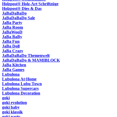
Holzpost® Holz-Art Schriftzüge
Holzpost® Dies & Das
JaBaDaBaDo
JaBaDaBaDo Sale
JaBa Party
JaBa Room
JaBaWooD
JaBa BaBy
JaBa Fun
JaBa Doll
JaBa Crazy
JaBaDaBaDo Themenwelt
JaBaDaBaDo & MAMIBLOCK
JaBa Kitchen
JaBa Games
Lubulona
Lubulona At·Home
Lubulona Lubu Town
Lubulona Supercars
Lubulona Decoration
goki
goki evolution
goki baby
goki klassik
goki party