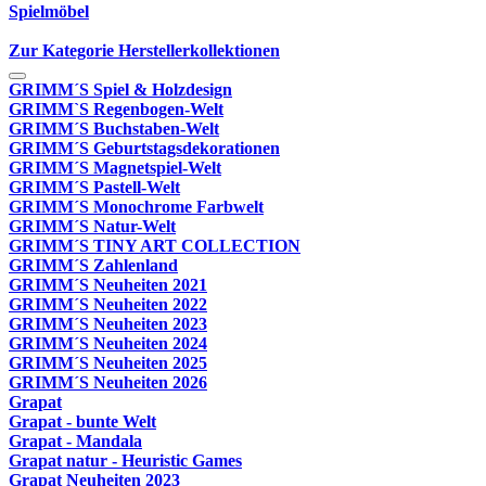
Spielmöbel
Zur Kategorie Herstellerkollektionen
GRIMM´S Spiel & Holzdesign
GRIMM`S Regenbogen-Welt
GRIMM´S Buchstaben-Welt
GRIMM´S Geburtstagsdekorationen
GRIMM´S Magnetspiel-Welt
GRIMM´S Pastell-Welt
GRIMM´S Monochrome Farbwelt
GRIMM´S Natur-Welt
GRIMM´S TINY ART COLLECTION
GRIMM´S Zahlenland
GRIMM´S Neuheiten 2021
GRIMM´S Neuheiten 2022
GRIMM´S Neuheiten 2023
GRIMM´S Neuheiten 2024
GRIMM´S Neuheiten 2025
GRIMM´S Neuheiten 2026
Grapat
Grapat - bunte Welt
Grapat - Mandala
Grapat natur - Heuristic Games
Grapat Neuheiten 2023