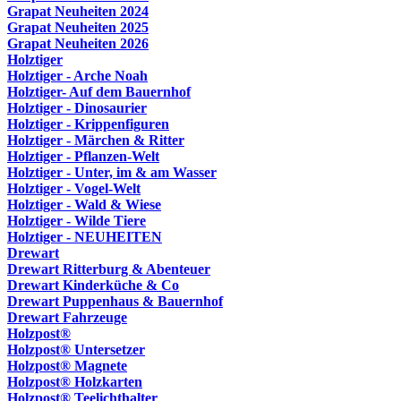
Grapat Neuheiten 2024
Grapat Neuheiten 2025
Grapat Neuheiten 2026
Holztiger
Holztiger - Arche Noah
Holztiger- Auf dem Bauernhof
Holztiger - Dinosaurier
Holztiger - Krippenfiguren
Holztiger - Märchen & Ritter
Holztiger - Pflanzen-Welt
Holztiger - Unter, im & am Wasser
Holztiger - Vogel-Welt
Holztiger - Wald & Wiese
Holztiger - Wilde Tiere
Holztiger - NEUHEITEN
Drewart
Drewart Ritterburg & Abenteuer
Drewart Kinderküche & Co
Drewart Puppenhaus & Bauernhof
Drewart Fahrzeuge
Holzpost®
Holzpost® Untersetzer
Holzpost® Magnete
Holzpost® Holzkarten
Holzpost® Teelichthalter