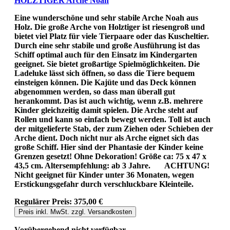
HOLZTIGER Arche Noah
Eine wunderschöne und sehr stabile Arche Noah aus
Holz. Die große Arche von Holztiger ist riesengroß und
bietet viel Platz für viele Tierpaare oder das Kuscheltier.
Durch eine sehr stabile und große Ausführung ist das
Schiff optimal auch für den Einsatz im Kindergarten
geeignet. Sie bietet großartige Spielmöglichkeiten. Die
Ladeluke lässt sich öffnen, so dass die Tiere bequem
einsteigen können. Die Kajüte und das Deck können
abgenommen werden, so dass man überall gut
herankommt. Das ist auch wichtig, wenn z.B. mehrere
Kinder gleichzeitig damit spielen. Die Arche steht auf
Rollen und kann so einfach bewegt werden. Toll ist auch
der mitgelieferte Stab, der zum Ziehen oder Schieben der
Arche dient. Doch nicht nur als Arche eignet sich das
große Schiff. Hier sind der Phantasie der Kinder keine
Grenzen gesetzt! Ohne Dekoration! Größe ca: 75 x 47 x
43,5 cm. Altersempfehlung: ab 3 Jahre. ACHTUNG!
Nicht geeignet für Kinder unter 36 Monaten, wegen
Erstickungsgefahr durch verschluckbare Kleinteile.
Regulärer Preis:
375,00 €
Preis inkl. MwSt. zzgl. Versandkosten
Vorübergehend nicht verfügbar