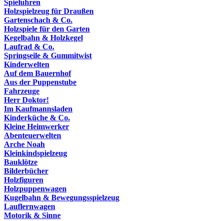
Spieluhren
Holzspielzeug für Draußen
Gartenschach & Co.
Holzspiele für den Garten
Kegelbahn & Holzkegel
Laufrad & Co.
Springseile & Gummitwist
Kinderwelten
Auf dem Bauernhof
Aus der Puppenstube
Fahrzeuge
Herr Doktor!
Im Kaufmannsladen
Kinderküche & Co.
Kleine Heimwerker
Abenteuerwelten
Arche Noah
Kleinkindspielzeug
Bauklötze
Bilderbücher
Holzfiguren
Holzpuppenwagen
Kugelbahn & Bewegungsspielzeug
Lauflernwagen
Motorik & Sinne