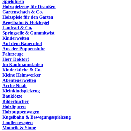
Spieluhren
Holzspielzeug für Draußen
Gartenschach & Co.
Holzspiele für den Garten
Kegelbahn & Holzkegel
Laufrad & Co.
Springseile & Gummitwist
Kinderwelten
Auf dem Bauernhof
Aus der Puppenstube
Fahrzeuge
Herr Doktor!
Im Kaufmannsladen
Kinderküche & Co.
Kleine Heimwerker
Abenteuerwelten
Arche Noah
Kleinkindspielzeug
Bauklötze
Bilderbücher
Holzfiguren
Holzpuppenwagen
Kugelbahn & Bewegungsspielzeug
Lauflernwagen
Motorik & Sinne