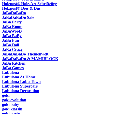
Holzpost® Holz-Art Schriftzüge
Holzpost® Dies & Das
JaBaDaBaDo
JaBaDaBaDo Sale
JaBa Party
JaBa Room
JaBaWooD
JaBa BaBy
JaBa Fun
JaBa Doll
JaBa Crazy
JaBaDaBaDo Themenwelt
JaBaDaBaDo & MAMIBLOCK
JaBa Kitchen
JaBa Games
Lubulona
Lubulona At·Home
Lubulona Lubu Town
Lubulona Supercars
Lubulona Decoration
goki
goki evolution
goki baby
goki klassik
goki party