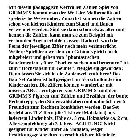
Mit diesem pädagogisch wertvollen Zahlen-Spiel von
GRIMM´S kommt man der Welt der Mathematik auf
spielerische Weise näher. Zunächst können die Zahlen
schon von kleinen Kindern zum Stapel und Bauen
verwendet werden. Sind sie dann schon etwas älter und
kennen die Zahlen, kann man sie zum Beispiel mit
verbunden Augen erfühlen lassen. Dadurch wird die
Form der jeweiligen Ziffer noch mehr verinnerlicht.
Weitere Spielideen werden von Grimm´s gleich noch
mitgeliefert und gehen von "phantastischen
Bauelementen", über "Farben suchen und benennen" bis
zum "Hochstapeln für Geübte". Neugiereig geworden?
Dann lassen Sie sich in die Zahlenwelt entführen! Das
Bau-Set Zahlen ist toll geeignet für Vorschulkinder im
Kindergarten. Die Ziffern können wunderbar mit
unseren ABC Lernfiguren von GRIMM´S und den
GRIMM´S Figuren zum Zählen und Erzählen, der bunte
Perlentreppe, den Stufenzählstäben und natürlich den 5
Freunden zum Rechnen kombiniert werden. Das Set
besteht aus 11 Ziffern (die 1 ist zwei Mal dabei) aus
lasiertem Lindenholz. Höhe ca. 8 cm, Holzstärke ca. 2 cm.
Altersempfehlung: ab 3 Jahre. ACHTUNG! Nicht
geeignet für Kinder unter 36 Monaten, wegen
Erstickungsgefahr durch verschluckbare Kleinteile.