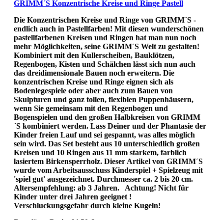
GRIMM´S Konzentrische Kreise und Ringe Pastell
Die Konzentrischen Kreise und Ringe von GRIMM´S -
endlich auch in Pastellfarben! Mit diesen wunderschönen
pastellfarbenen Kreisen und Ringen hat man nun noch
mehr Möglichkeiten, seine GRIMM´S Welt zu gestalten!
Kombiniert mit den Kullerscheiben, Bauklötzen,
Regenbogen, Kisten und Schälchen lässt sich nun auch
das dreidimensionale Bauen noch erweitern. Die
konzentrischen Kreise und Ringe eignen sich als
Bodenlegespiele oder aber auch zum Bauen von
Skulpturen und ganz tollen, flexiblen Puppenhäusern,
wenn Sie gemeinsam mit den Regenbogen und
Bogenspielen und den großen Halbkreisen von GRIMM
´S kombiniert werden. Lass Deiner und der Phantasie der
Kinder freien Lauf und sei gespannt, was alles möglich
sein wird. Das Set besteht aus 10 unterschiedlich großen
Kreisen und 10 Ringen aus 11 mm starkem, farblich
lasiertem Birkensperrholz. Dieser Artikel von GRIMM´S
wurde vom Arbeitsausschuss Kinderspiel + Spielzeug mit
'spiel gut' ausgezeichnet. Durchmesser ca. 2 bis 20 cm.
Altersempfehlung: ab 3 Jahren. Achtung! Nicht für
Kinder unter drei Jahren geeignet !
Verschluckungsgefahr durch kleine Kugeln!