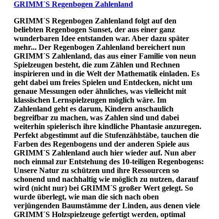
GRIMM´S Regenbogen Zahlenland
GRIMM´S Regenbogen Zahlenland folgt auf den
beliebten Regenbogen Sunset, der aus einer ganz
wunderbaren Idee entstanden war. Aber dazu später
mehr... Der Regenbogen Zahlenland bereichert nun
GRIMM´S Zahlenland, das aus einer Familie von neun
Spielzeugen besteht, die zum Zählen und Rechnen
inspirieren und in die Welt der Mathematik einladen. Es
geht dabei um freies Spielen und Entdecken, nicht um
genaue Messungen oder ähnliches, was vielleicht mit
klassischen Lernspielzeugen möglich wäre. Im
Zahlenland geht es darum, Kindern anschaulich
begreifbar zu machen, was Zahlen sind und dabei
weiterhin spielerisch ihre kindliche Phantasie anzuregen.
Perfekt abgestimmt auf die Stufenzählstäbe, tauchen die
Farben des Regenbogens und der anderen Spiele aus
GRIMM´S Zahlenland auch hier wieder auf. Nun aber
noch einmal zur Entstehung des 10-teiligen Regenbogens:
Unsere Natur zu schützen und ihre Ressourcen so
schonend und nachhaltig wie möglich zu nutzen, darauf
wird (nicht nur) bei GRIMM´S großer Wert gelegt. So
wurde überlegt, wie man die sich nach oben
verjüngenden Baumstämme der Linden, aus denen viele
GRIMM´S Holzspielzeuge gefertigt werden, optimal