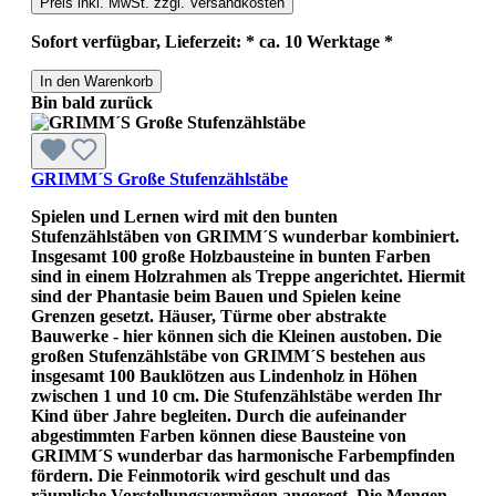
Preis inkl. MwSt. zzgl. Versandkosten
Sofort verfügbar, Lieferzeit: * ca. 10 Werktage *
In den Warenkorb
Bin bald zurück
GRIMM´S Große Stufenzählstäbe
Spielen und Lernen wird mit den bunten
Stufenzählstäben von GRIMM´S wunderbar kombiniert.
Insgesamt 100 große Holzbausteine in bunten Farben
sind in einem Holzrahmen als Treppe angerichtet. Hiermit
sind der Phantasie beim Bauen und Spielen keine
Grenzen gesetzt. Häuser, Türme ober abstrakte
Bauwerke - hier können sich die Kleinen austoben. Die
großen Stufenzählstäbe von GRIMM´S bestehen aus
insgesamt 100 Bauklötzen aus Lindenholz in Höhen
zwischen 1 und 10 cm. Die Stufenzählstäbe werden Ihr
Kind über Jahre begleiten. Durch die aufeinander
abgestimmten Farben können diese Bausteine von
GRIMM´S wunderbar das harmonische Farbempfinden
fördern. Die Feinmotorik wird geschult und das
räumliche Vorstellungsvermögen angeregt. Die Mengen-,