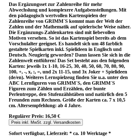
Das Ergäzungsset zur Zahlenreihe für mehr
Abwechslung und komplexere Aufgabenstellungen. Mit
den pädagogisch wertvollen Kartenspielen der
Zahlenreihe von GRIMM´S kommt man der Welt der
Zahlen und der Mathematik auf spielerische Weise näher.
Die Ergänzungs-Zahlenkarten sind mit liebevollen
Motiven versehen. So ist das Kartenspiel bereits ab dem
Vorschulalter geeignet. Es handelt sich um 48 farblich
gestaltete Spielkarten inkl. Spielideen in Englisch und
Deutsch. Neugierig geworden? Dann lassen Sie sich in die
Zahlenwelt entführen! Das Set besteht aus den folgenden
Karten: jeweils 1x 1-10, 16-25, 30, 40, 50, 60, 70, 80, 90,
100, +, -, x, :, =, und 2x 11-15, und 3x Joker + Spielideen
(de/en). Weiteres Lernspielzeug finden Sie u.a. unter den
ABC Lernfiguren von GRIMM´S, den GRIMM´S
Figuren zum Zählen und Erzählen, der bunte
Perlentreppe, den Stufenzählstäben und natürlich den 5
Freunden zum Rechnen. Größe der Karten ca. 7 x 10,5
cm. Altersempfehlung: ab 4 Jahre.
Regulärer Preis:
16,50 €
Preis inkl. MwSt. zzgl. Versandkosten
Sofort verfügbar, Lieferzeit: * ca. 10 Werktage *