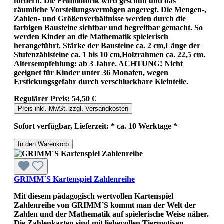
fördern. Die Feinmotorik wird geschult und das
räumliche Vorstellungsvermögen angeregt. Die Mengen-,
Zahlen- und Größenverhältnisse werden durch die
farbigen Bausteine sichtbar und begreifbar gemacht. So
werden Kinder an die Mathematik spielerisch
herangeführt. Stärke der Bausteine ca. 2 cm,Länge der
Stufenzählsteine ca. 1 bis 10 cm,Holzrahmen ca. 22,5 cm.
Altersempfehlung: ab 3 Jahre. ACHTUNG! Nicht
geeignet für Kinder unter 36 Monaten, wegen
Erstickungsgefahr durch verschluckbare Kleinteile.
Regulärer Preis:
54,50 €
Preis inkl. MwSt. zzgl. Versandkosten
Sofort verfügbar, Lieferzeit: * ca. 10 Werktage *
In den Warenkorb
GRIMM´S Kartenspiel Zahlenreihe
Mit diesem pädagogisch wertvollen Kartenspiel
Zahlenreihe von GRIMM´S kommt man der Welt der
Zahlen und der Mathematik auf spielerische Weise näher.
Die Zahlenkarten sind mit liebevollen Tiermotiven