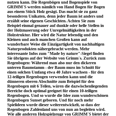
nutzen kann. Die Regenbögen und Bogenspiele von
GRIMM´S werden nämlich von Hand Bogen für Bogen
aus einem Stück Holz gesägt. Das macht sie zu ganz
besonderen Unikaten, denn jeder Baum ist anders und
erzählt seine eigenen Geschichten. Achten Sie zum
Beispiel einmal genauer auf dunkle oder helle Stellen in
der Holzmaserung oder Unregelmäßigkeiten in der
Holzstruktur. Hier wird die Natur lebendig und den
Kleinen und auch manchen Großen kann auf
wunderbare Weise die Einzigartigkeit von nachhaltigen
Naturprodukten nähergebracht werden. Mehr
interessante Infos zum "Made by nature"-Siegel finden
Sie übrigens auf der Website von Grimm´s. Zurück zum
Regenbogen: Während man also nur den dickeren
unteren Baumstamm - der Baum muss im Schnitt für
einen solchen Umfang etwa 40 Jahre wachsen - für den
12-teiligen Regenbogen verwenden kann und die
dünneren oberen Abschnitte zum Beispiel für den
Regenbogen mit 6 Teilen, wären die dazwischenliegenden
Bereiche doch optimal geeignet für einen 10-teiligen
Regenbogen. Und so wurde die Idee zum wunderschönen
Regenbogen Sunset geboren. Und für noch mehr
Spielideen wurde dieser weiterentwickelt, so dass der
Regenbogen Zahlenland uns von nun an begleiten wird.
Wie alle anderen Holzspielzeuge von GRIMM´S bietet der