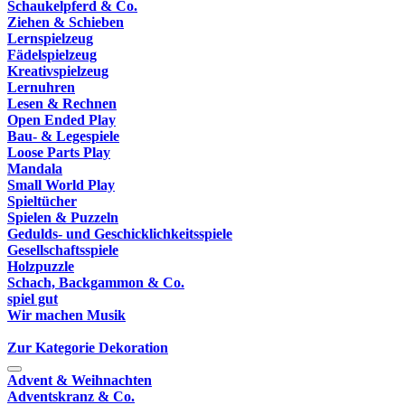
Schaukelpferd & Co.
Ziehen & Schieben
Lernspielzeug
Fädelspielzeug
Kreativspielzeug
Lernuhren
Lesen & Rechnen
Open Ended Play
Bau- & Legespiele
Loose Parts Play
Mandala
Small World Play
Spieltücher
Spielen & Puzzeln
Gedulds- und Geschicklichkeitsspiele
Gesellschaftsspiele
Holzpuzzle
Schach, Backgammon & Co.
spiel gut
Wir machen Musik
Zur Kategorie Dekoration
Advent & Weihnachten
Adventskranz & Co.