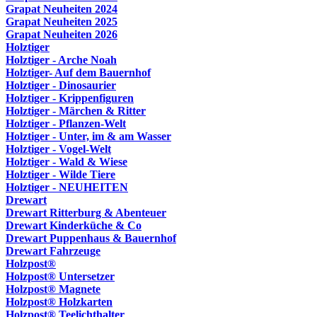
Grapat Neuheiten 2024
Grapat Neuheiten 2025
Grapat Neuheiten 2026
Holztiger
Holztiger - Arche Noah
Holztiger- Auf dem Bauernhof
Holztiger - Dinosaurier
Holztiger - Krippenfiguren
Holztiger - Märchen & Ritter
Holztiger - Pflanzen-Welt
Holztiger - Unter, im & am Wasser
Holztiger - Vogel-Welt
Holztiger - Wald & Wiese
Holztiger - Wilde Tiere
Holztiger - NEUHEITEN
Drewart
Drewart Ritterburg & Abenteuer
Drewart Kinderküche & Co
Drewart Puppenhaus & Bauernhof
Drewart Fahrzeuge
Holzpost®
Holzpost® Untersetzer
Holzpost® Magnete
Holzpost® Holzkarten
Holzpost® Teelichthalter