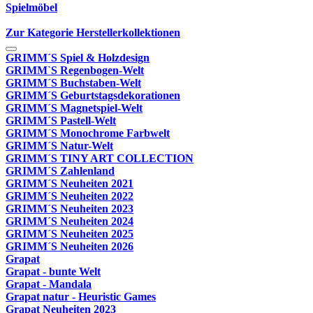
Spielmöbel
Zur Kategorie Herstellerkollektionen
GRIMM´S Spiel & Holzdesign
GRIMM`S Regenbogen-Welt
GRIMM´S Buchstaben-Welt
GRIMM´S Geburtstagsdekorationen
GRIMM´S Magnetspiel-Welt
GRIMM´S Pastell-Welt
GRIMM´S Monochrome Farbwelt
GRIMM´S Natur-Welt
GRIMM´S TINY ART COLLECTION
GRIMM´S Zahlenland
GRIMM´S Neuheiten 2021
GRIMM´S Neuheiten 2022
GRIMM´S Neuheiten 2023
GRIMM´S Neuheiten 2024
GRIMM´S Neuheiten 2025
GRIMM´S Neuheiten 2026
Grapat
Grapat - bunte Welt
Grapat - Mandala
Grapat natur - Heuristic Games
Grapat Neuheiten 2023