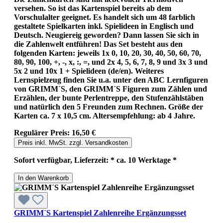
versehen. So ist das Kartenspiel bereits ab dem
Vorschulalter geeignet. Es handelt sich um 48 farblich
gestaltete Spielkarten inkl. Spielideen in Englisch und
Deutsch. Neugiereig geworden? Dann lassen Sie sich in
die Zahlenwelt entführen! Das Set besteht aus den
folgenden Karten: jeweils 1x 0, 10, 20, 30, 40, 50, 60, 70,
80, 90, 100, +, -, x, :, =, und 2x 4, 5, 6, 7, 8, 9 und 3x 3 und
5x 2 und 10x 1 + Spielideen (de/en). Weiteres
Lernspielzeug finden Sie u.a. unter den ABC Lernfiguren
von GRIMM´S, den GRIMM´S Figuren zum Zählen und
Erzählen, der bunte Perlentreppe, den Stufenzählstäben
und natürlich den 5 Freunden zum Rechnen. Größe der
Karten ca. 7 x 10,5 cm. Altersempfehlung: ab 4 Jahre.
Regulärer Preis:
16,50 €
Preis inkl. MwSt. zzgl. Versandkosten
Sofort verfügbar, Lieferzeit: * ca. 10 Werktage *
In den Warenkorb
GRIMM´S Kartenspiel Zahlenreihe Ergänzungsset