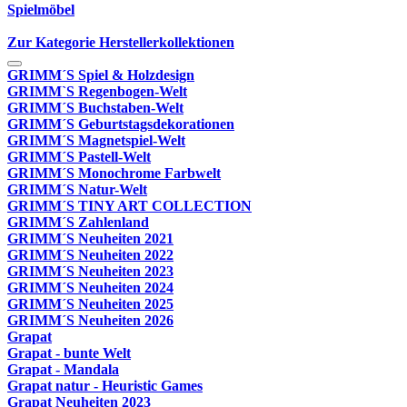
Spielmöbel
Zur Kategorie Herstellerkollektionen
GRIMM´S Spiel & Holzdesign
GRIMM`S Regenbogen-Welt
GRIMM´S Buchstaben-Welt
GRIMM´S Geburtstagsdekorationen
GRIMM´S Magnetspiel-Welt
GRIMM´S Pastell-Welt
GRIMM´S Monochrome Farbwelt
GRIMM´S Natur-Welt
GRIMM´S TINY ART COLLECTION
GRIMM´S Zahlenland
GRIMM´S Neuheiten 2021
GRIMM´S Neuheiten 2022
GRIMM´S Neuheiten 2023
GRIMM´S Neuheiten 2024
GRIMM´S Neuheiten 2025
GRIMM´S Neuheiten 2026
Grapat
Grapat - bunte Welt
Grapat - Mandala
Grapat natur - Heuristic Games
Grapat Neuheiten 2023