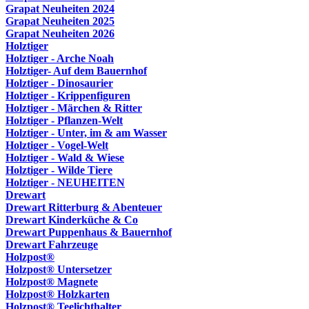
Grapat Neuheiten 2024
Grapat Neuheiten 2025
Grapat Neuheiten 2026
Holztiger
Holztiger - Arche Noah
Holztiger- Auf dem Bauernhof
Holztiger - Dinosaurier
Holztiger - Krippenfiguren
Holztiger - Märchen & Ritter
Holztiger - Pflanzen-Welt
Holztiger - Unter, im & am Wasser
Holztiger - Vogel-Welt
Holztiger - Wald & Wiese
Holztiger - Wilde Tiere
Holztiger - NEUHEITEN
Drewart
Drewart Ritterburg & Abenteuer
Drewart Kinderküche & Co
Drewart Puppenhaus & Bauernhof
Drewart Fahrzeuge
Holzpost®
Holzpost® Untersetzer
Holzpost® Magnete
Holzpost® Holzkarten
Holzpost® Teelichthalter