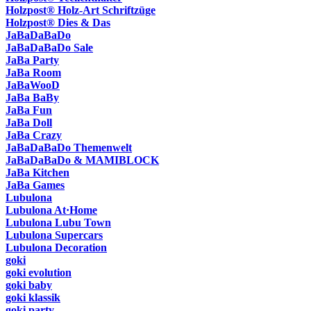
Holzpost® Holz-Art Schriftzüge
Holzpost® Dies & Das
JaBaDaBaDo
JaBaDaBaDo Sale
JaBa Party
JaBa Room
JaBaWooD
JaBa BaBy
JaBa Fun
JaBa Doll
JaBa Crazy
JaBaDaBaDo Themenwelt
JaBaDaBaDo & MAMIBLOCK
JaBa Kitchen
JaBa Games
Lubulona
Lubulona At·Home
Lubulona Lubu Town
Lubulona Supercars
Lubulona Decoration
goki
goki evolution
goki baby
goki klassik
goki party