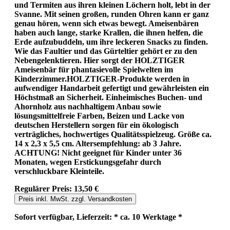
und Termiten aus ihren kleinen Löchern holt, lebt in der
Svanne. Mit seinen großen, runden Ohren kann er ganz
genau hören, wenn sich etwas bewegt. Ameisenbären
haben auch lange, starke Krallen, die ihnen helfen, die
Erde aufzubuddeln, um ihre leckeren Snacks zu finden.
Wie das Faultier und das Gürteltier gehört er zu den
Nebengelenktieren. Hier sorgt der HOLZTIGER
Ameisenbär für phantasievolle Spielwelten im
Kinderzimmer.HOLZTIGER-Produkte werden in
aufwendiger Handarbeit gefertigt und gewährleisten ein
Höchstmaß an Sicherheit. Einheimisches Buchen- und
Ahornholz aus nachhaltigem Anbau sowie
lösungsmittelfreie Farben, Beizen und Lacke von
deutschen Herstellern sorgen für ein ökologisch
verträgliches, hochwertiges Qualitätsspielzeug. Größe ca.
14 x 2,3 x 5,5 cm. Altersempfehlung: ab 3 Jahre.
ACHTUNG! Nicht geeignet für Kinder unter 36
Monaten, wegen Erstickungsgefahr durch
verschluckbare Kleinteile.
Regulärer Preis:
13,50 €
Preis inkl. MwSt. zzgl. Versandkosten
Sofort verfügbar, Lieferzeit: * ca. 10 Werktage *