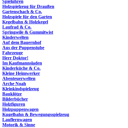
Spieluhren
Holzspielzeug für Draußen
Gartenschach & Co.
Holzspiele für den Garten
Kegelbahn & Holzkegel
Laufrad & Co.
Springseile & Gummitwist
Kinderwelten
Auf dem Bauernhof
Aus der Puppenstube
Fahrzeuge
Herr Doktor!
Im Kaufmannsladen
Kinderküche & Co.
Kleine Heimwerker
Abenteuerwelten
Arche Noah
Kleinkindspielzeug
Bauklötze
Bilderbücher
Holzfiguren
Holzpuppenwagen
Kugelbahn & Bewegungsspielzeug
Lauflernwagen
Motorik & Sinne