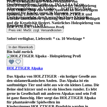
ein ökologisch verträgliches, hochwertiges
Profi Als langjähriger Wiederverkäufer von
Qualitätsspielzeug. Größe ca. 19,5 x 2,4 x 9,2 cm.
HOLZTIGER-Holzspielzeugen bietet der Holzspielzeug
Altersempfehlung: ab 3 Jahre. ACHTUNG! Nicht
Profi Online-Shop eine breite Auswahl an hochwertigem
geeignet für Kinder unter 36 Monaten, wegen
Spielzeug. Entdecke die Welt von HOLZTIGER und
Erstickungsgefahr durch verschluckbare Kleinteile.
schenke den Kindern Spielzeug, das die Fantasie beflügelt
und die Kreativität fördert. Natürliches Holzspielzeug von
Regulärer Preis:
13,50 €
HOLZTIGER | Holzspielzeug Profi
Preis inkl. MwSt. zzgl. Versandkosten
Sofort verfügbar, Lieferzeit: * ca. 10 Werktage *
In den Warenkorb
Bin bald zurück
HOLZTIGER Alpaka
Das Alpaka von HOLZTIGER - ein lustiger Geselle aus
den südamerikanischen Anden. Das Alpaka ist ein
sanftmütiges Tier und sieht aus wie ein kleines Lama. Die
Beine sind kürzer und es ist ein bisschen runder. Es lebt
gerne in Gesellschaft mit anderen Alpakas und sein Fell
ist ganz flauschig. Hier sorgt das HOLZTIGER Alpaka
für phantasievolle Spielwelten im
Kinderzimmer.HOLZTIGER-Produkte werden in