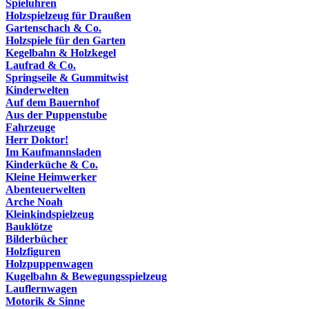
Spieluhren
Holzspielzeug für Draußen
Gartenschach & Co.
Holzspiele für den Garten
Kegelbahn & Holzkegel
Laufrad & Co.
Springseile & Gummitwist
Kinderwelten
Auf dem Bauernhof
Aus der Puppenstube
Fahrzeuge
Herr Doktor!
Im Kaufmannsladen
Kinderküche & Co.
Kleine Heimwerker
Abenteuerwelten
Arche Noah
Kleinkindspielzeug
Bauklötze
Bilderbücher
Holzfiguren
Holzpuppenwagen
Kugelbahn & Bewegungsspielzeug
Lauflernwagen
Motorik & Sinne