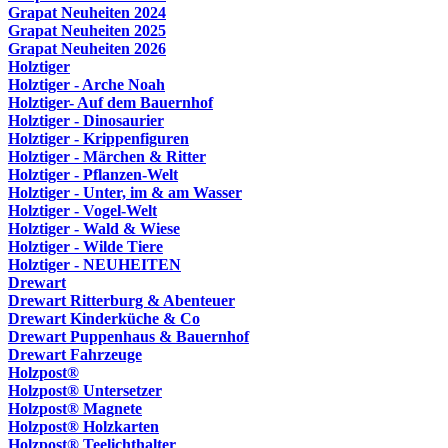
Grapat Neuheiten 2024
Grapat Neuheiten 2025
Grapat Neuheiten 2026
Holztiger
Holztiger - Arche Noah
Holztiger- Auf dem Bauernhof
Holztiger - Dinosaurier
Holztiger - Krippenfiguren
Holztiger - Märchen & Ritter
Holztiger - Pflanzen-Welt
Holztiger - Unter, im & am Wasser
Holztiger - Vogel-Welt
Holztiger - Wald & Wiese
Holztiger - Wilde Tiere
Holztiger - NEUHEITEN
Drewart
Drewart Ritterburg & Abenteuer
Drewart Kinderküche & Co
Drewart Puppenhaus & Bauernhof
Drewart Fahrzeuge
Holzpost®
Holzpost® Untersetzer
Holzpost® Magnete
Holzpost® Holzkarten
Holzpost® Teelichthalter