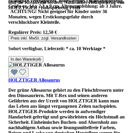
ökologisch verträgliches, hochwertiges Qualitätsspielzeug.
und die Kreativität fördert. Natürliches Holzspielzeug von
Größe ca. 14 x 2,3 x 9 cm. Altersempfehlung: ab 3 Jahre.
HOLZTIGER | Holzspielzeug Profi
ACHTUNG! Nicht geeignet für Kinder unter 36
Monaten, wegen Erstickungsgefahr durch
verschluckbare Kleinteile.
Regulärer Preis:
12,50 €
Preis inkl. MwSt. zzgl. Versandkosten
Sofort verfügbar, Lieferzeit: * ca. 10 Werktage *
In den Warenkorb
HOLZTIGER Allosaurus
Der grüne Allosaurus gehört zu den Fleischfressern unter
den Dinosauriern. Mit T-Rex und seinen anderen
Gefährten aus der Urzeit von HOLZTIGER kann man
das Leben aus längst vergangenen Zeiten nachspielen.
HOLZTIGER-Produkte werden in aufwendiger
Handarbeit gefertigt und gewährleisten ein Höchstmaß an
Sicherheit. Einheimisches Buchen- und Ahornholz aus
nachhaltigem Anbau sowie lösungsmittelfreie Farben,
Beizen und Lacke von deutschen Herstellern sorgen für