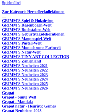
Spielmöbel
Zur Kategorie Herstellerkollektionen
GRIMM´S Spiel & Holzdesign
GRIMM`S Regenbogen-Welt
GRIMM´S Buchstaben-Welt
GRIMM´S Geburtstagsdekorationen
GRIMM´S Magnetspiel-Welt
GRIMM´S Pastell-Welt
GRIMM´S Monochrome Farbwelt
GRIMM´S Natur-Welt
GRIMM´S TINY ART COLLECTION
GRIMM´S Zahlenland
GRIMM´S Neuheiten 2021
GRIMM´S Neuheiten 2022
GRIMM´S Neuheiten 2023
GRIMM´S Neuheiten 2024
GRIMM´S Neuheiten 2025
GRIMM´S Neuheiten 2026
Grapat
Grapat - bunte Welt
Grapat - Mandala
Grapat natur - Heuristic Games
Grapat Neuheiten 2023