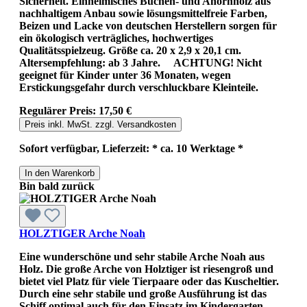
Sicherheit. Einheimisches Buchen- und Ahornholz aus
nachhaltigem Anbau sowie lösungsmittelfreie Farben,
Beizen und Lacke von deutschen Herstellern sorgen für
ein ökologisch verträgliches, hochwertiges
Qualitätsspielzeug. Größe ca. 20 x 2,9 x 20,1 cm.
Altersempfehlung: ab 3 Jahre. ACHTUNG! Nicht
geeignet für Kinder unter 36 Monaten, wegen
Erstickungsgefahr durch verschluckbare Kleinteile.
Regulärer Preis:
17,50 €
Preis inkl. MwSt. zzgl. Versandkosten
Sofort verfügbar, Lieferzeit: * ca. 10 Werktage *
In den Warenkorb
Bin bald zurück
HOLZTIGER Arche Noah
Eine wunderschöne und sehr stabile Arche Noah aus
Holz. Die große Arche von Holztiger ist riesengroß und
bietet viel Platz für viele Tierpaare oder das Kuscheltier.
Durch eine sehr stabile und große Ausführung ist das
Schiff optimal auch für den Einsatz im Kindergarten