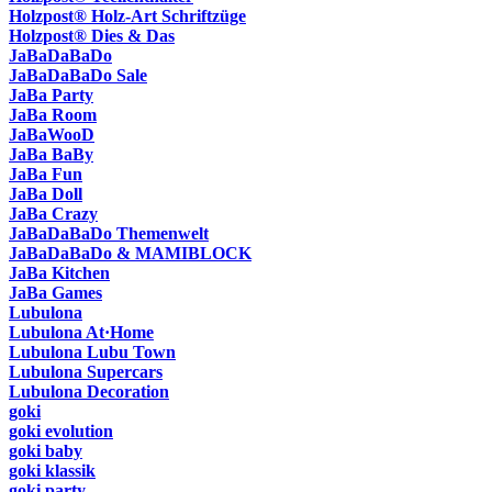
Holzpost® Holz-Art Schriftzüge
Holzpost® Dies & Das
JaBaDaBaDo
JaBaDaBaDo Sale
JaBa Party
JaBa Room
JaBaWooD
JaBa BaBy
JaBa Fun
JaBa Doll
JaBa Crazy
JaBaDaBaDo Themenwelt
JaBaDaBaDo & MAMIBLOCK
JaBa Kitchen
JaBa Games
Lubulona
Lubulona At·Home
Lubulona Lubu Town
Lubulona Supercars
Lubulona Decoration
goki
goki evolution
goki baby
goki klassik
goki party