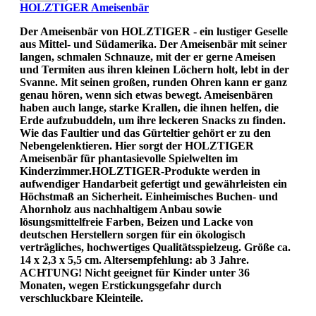
HOLZTIGER Ameisenbär
Der Ameisenbär von HOLZTIGER - ein lustiger Geselle
aus Mittel- und Südamerika. Der Ameisenbär mit seiner
langen, schmalen Schnauze, mit der er gerne Ameisen
und Termiten aus ihren kleinen Löchern holt, lebt in der
Svanne. Mit seinen großen, runden Ohren kann er ganz
genau hören, wenn sich etwas bewegt. Ameisenbären
haben auch lange, starke Krallen, die ihnen helfen, die
Erde aufzubuddeln, um ihre leckeren Snacks zu finden.
Wie das Faultier und das Gürteltier gehört er zu den
Nebengelenktieren. Hier sorgt der HOLZTIGER
Ameisenbär für phantasievolle Spielwelten im
Kinderzimmer.HOLZTIGER-Produkte werden in
aufwendiger Handarbeit gefertigt und gewährleisten ein
Höchstmaß an Sicherheit. Einheimisches Buchen- und
Ahornholz aus nachhaltigem Anbau sowie
lösungsmittelfreie Farben, Beizen und Lacke von
deutschen Herstellern sorgen für ein ökologisch
verträgliches, hochwertiges Qualitätsspielzeug. Größe ca.
14 x 2,3 x 5,5 cm. Altersempfehlung: ab 3 Jahre.
ACHTUNG! Nicht geeignet für Kinder unter 36
Monaten, wegen Erstickungsgefahr durch
verschluckbare Kleinteile.