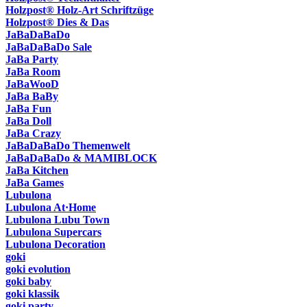
Holzpost® Holz-Art Schriftzüge
Holzpost® Dies & Das
JaBaDaBaDo
JaBaDaBaDo Sale
JaBa Party
JaBa Room
JaBaWooD
JaBa BaBy
JaBa Fun
JaBa Doll
JaBa Crazy
JaBaDaBaDo Themenwelt
JaBaDaBaDo & MAMIBLOCK
JaBa Kitchen
JaBa Games
Lubulona
Lubulona At·Home
Lubulona Lubu Town
Lubulona Supercars
Lubulona Decoration
goki
goki evolution
goki baby
goki klassik
goki party