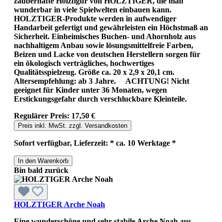
zauberhafte Holzfigur von HOLZTIGER, die man
wunderbar in viele Spielwelten einbauen kann.
HOLZTIGER-Produkte werden in aufwendiger
Handarbeit gefertigt und gewährleisten ein Höchstmaß an
Sicherheit. Einheimisches Buchen- und Ahornholz aus
nachhaltigem Anbau sowie lösungsmittelfreie Farben,
Beizen und Lacke von deutschen Herstellern sorgen für
ein ökologisch verträgliches, hochwertiges
Qualitätsspielzeug. Größe ca. 20 x 2,9 x 20,1 cm.
Altersempfehlung: ab 3 Jahre. ACHTUNG! Nicht
geeignet für Kinder unter 36 Monaten, wegen
Erstickungsgefahr durch verschluckbare Kleinteile.
Regulärer Preis:
17,50 €
Preis inkl. MwSt. zzgl. Versandkosten
Sofort verfügbar, Lieferzeit: * ca. 10 Werktage *
In den Warenkorb
Bin bald zurück
HOLZTIGER Arche Noah
Eine wunderschöne und sehr stabile Arche Noah aus