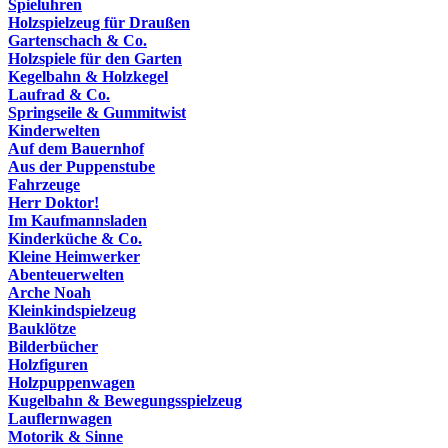
Spieluhren
Holzspielzeug für Draußen
Gartenschach & Co.
Holzspiele für den Garten
Kegelbahn & Holzkegel
Laufrad & Co.
Springseile & Gummitwist
Kinderwelten
Auf dem Bauernhof
Aus der Puppenstube
Fahrzeuge
Herr Doktor!
Im Kaufmannsladen
Kinderküche & Co.
Kleine Heimwerker
Abenteuerwelten
Arche Noah
Kleinkindspielzeug
Bauklötze
Bilderbücher
Holzfiguren
Holzpuppenwagen
Kugelbahn & Bewegungsspielzeug
Lauflernwagen
Motorik & Sinne