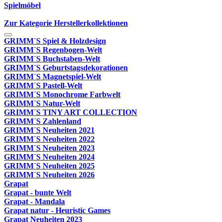
Spielmöbel
Zur Kategorie Herstellerkollektionen
GRIMM´S Spiel & Holzdesign
GRIMM`S Regenbogen-Welt
GRIMM´S Buchstaben-Welt
GRIMM´S Geburtstagsdekorationen
GRIMM´S Magnetspiel-Welt
GRIMM´S Pastell-Welt
GRIMM´S Monochrome Farbwelt
GRIMM´S Natur-Welt
GRIMM´S TINY ART COLLECTION
GRIMM´S Zahlenland
GRIMM´S Neuheiten 2021
GRIMM´S Neuheiten 2022
GRIMM´S Neuheiten 2023
GRIMM´S Neuheiten 2024
GRIMM´S Neuheiten 2025
GRIMM´S Neuheiten 2026
Grapat
Grapat - bunte Welt
Grapat - Mandala
Grapat natur - Heuristic Games
Grapat Neuheiten 2023