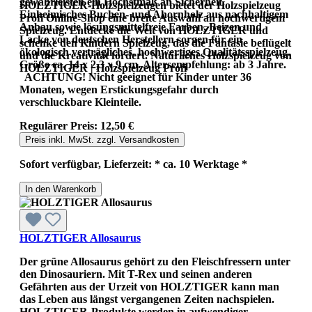
gewährleisten ein Höchstmaß an Sicherheit.
HOLZTIGER-Holzspielzeugen bietet der Holzspielzeug
Einheimisches Buchen- und Ahornholz aus nachhaltigem
Profi Online-Shop eine breite Auswahl an hochwertigem
Anbau sowie lösungsmittelfreie Farben, Beizen und
Spielzeug. Entdecke die Welt von HOLZTIGER und
Lacke von deutschen Herstellern sorgen für ein
schenke den Kindern Spielzeug, das die Fantasie beflügelt
ökologisch verträgliches, hochwertiges Qualitätsspielzeug.
und die Kreativität fördert. Natürliches Holzspielzeug von
Größe ca. 14 x 2,3 x 9 cm. Altersempfehlung: ab 3 Jahre.
HOLZTIGER | Holzspielzeug Profi
ACHTUNG! Nicht geeignet für Kinder unter 36
Monaten, wegen Erstickungsgefahr durch
verschluckbare Kleinteile.
Regulärer Preis:
12,50 €
Preis inkl. MwSt. zzgl. Versandkosten
Sofort verfügbar, Lieferzeit: * ca. 10 Werktage *
In den Warenkorb
HOLZTIGER Allosaurus
Der grüne Allosaurus gehört zu den Fleischfressern unter
den Dinosauriern. Mit T-Rex und seinen anderen
Gefährten aus der Urzeit von HOLZTIGER kann man
das Leben aus längst vergangenen Zeiten nachspielen.
HOLZTIGER-Produkte werden in aufwendiger