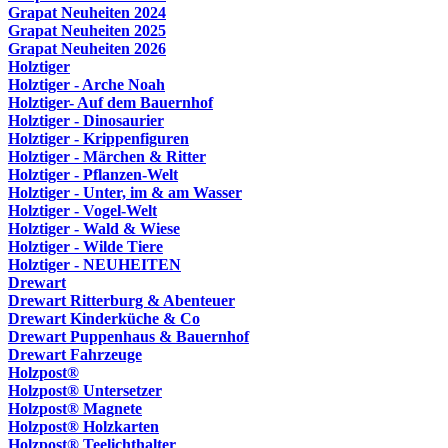
Grapat Neuheiten 2024
Grapat Neuheiten 2025
Grapat Neuheiten 2026
Holztiger
Holztiger - Arche Noah
Holztiger- Auf dem Bauernhof
Holztiger - Dinosaurier
Holztiger - Krippenfiguren
Holztiger - Märchen & Ritter
Holztiger - Pflanzen-Welt
Holztiger - Unter, im & am Wasser
Holztiger - Vogel-Welt
Holztiger - Wald & Wiese
Holztiger - Wilde Tiere
Holztiger - NEUHEITEN
Drewart
Drewart Ritterburg & Abenteuer
Drewart Kinderküche & Co
Drewart Puppenhaus & Bauernhof
Drewart Fahrzeuge
Holzpost®
Holzpost® Untersetzer
Holzpost® Magnete
Holzpost® Holzkarten
Holzpost® Teelichthalter