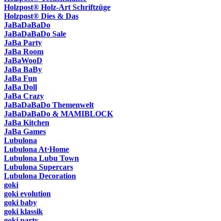
Holzpost® Holz-Art Schriftzüge
Holzpost® Dies & Das
JaBaDaBaDo
JaBaDaBaDo Sale
JaBa Party
JaBa Room
JaBaWooD
JaBa BaBy
JaBa Fun
JaBa Doll
JaBa Crazy
JaBaDaBaDo Themenwelt
JaBaDaBaDo & MAMIBLOCK
JaBa Kitchen
JaBa Games
Lubulona
Lubulona At·Home
Lubulona Lubu Town
Lubulona Supercars
Lubulona Decoration
goki
goki evolution
goki baby
goki klassik
goki party