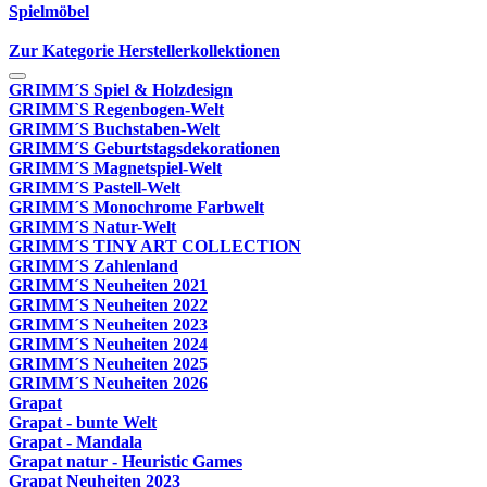
Spielmöbel
Zur Kategorie Herstellerkollektionen
GRIMM´S Spiel & Holzdesign
GRIMM`S Regenbogen-Welt
GRIMM´S Buchstaben-Welt
GRIMM´S Geburtstagsdekorationen
GRIMM´S Magnetspiel-Welt
GRIMM´S Pastell-Welt
GRIMM´S Monochrome Farbwelt
GRIMM´S Natur-Welt
GRIMM´S TINY ART COLLECTION
GRIMM´S Zahlenland
GRIMM´S Neuheiten 2021
GRIMM´S Neuheiten 2022
GRIMM´S Neuheiten 2023
GRIMM´S Neuheiten 2024
GRIMM´S Neuheiten 2025
GRIMM´S Neuheiten 2026
Grapat
Grapat - bunte Welt
Grapat - Mandala
Grapat natur - Heuristic Games
Grapat Neuheiten 2023