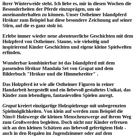
ihrer Winterweide steht. Ich liebe es, mir in diesen Wochen die
Besonderheiten der Pferde einzuprägen, um sie
auseinanderhalten zu können. Unser Ostheimer Islandpferd
Hrókur zum Beispiel hat diese besondere Zeichnung auf seiner
Stirn, auf die es ganz stolz ist.
Erlebe immer wieder neue abenteuerliche Geschichten mit dem
Holzpferd von Ostheimer. Staune, wie vielseitig und
inspirierend Kinder Geschichten und eigene kleine Spielwelten
erfinden.
Wunderbar kombinierbar ist das Islandpferd mit dem
passenden Hrókur Mandala Set von Grapat und dem
Bilderbuch "Hrókur und die Himmelsreiter" .
Das Holzpferd ist wie alle Ostheimer Figuren in reiner
Handarbeit hergestellt und ein liebevoll gestaltetes Unikat, das
Kinder zum lebendigen, fantasievollen Spielen anregt.
Grapat
kreiert einzigartige Holzspielzeuge mit unbegrenzten
Spielmöglichkeiten. Von klein auf werden zum Beispiel die
Nins® Holzwerge die kleinen Menschenzwerge auf ihrem Weg
zum Großwerden begleiten. Doch nicht nur Kinder erfreuen
sich an den kleinen Schätzen aus liebevoll gefertigtem Holz -
auch in den Regalen im Jugendzimmer oder auf dem