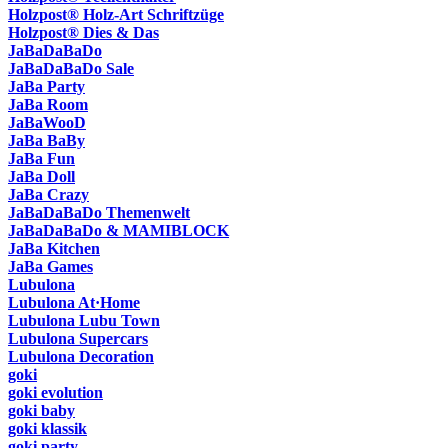
Holzpost® Holz-Art Schriftzüge
Holzpost® Dies & Das
JaBaDaBaDo
JaBaDaBaDo Sale
JaBa Party
JaBa Room
JaBaWooD
JaBa BaBy
JaBa Fun
JaBa Doll
JaBa Crazy
JaBaDaBaDo Themenwelt
JaBaDaBaDo & MAMIBLOCK
JaBa Kitchen
JaBa Games
Lubulona
Lubulona At·Home
Lubulona Lubu Town
Lubulona Supercars
Lubulona Decoration
goki
goki evolution
goki baby
goki klassik
goki party