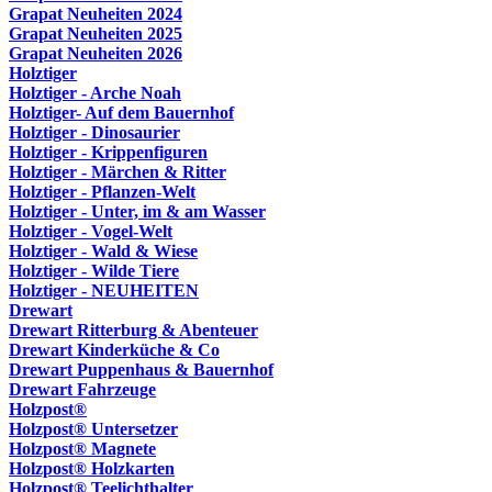
Grapat Neuheiten 2024
Grapat Neuheiten 2025
Grapat Neuheiten 2026
Holztiger
Holztiger - Arche Noah
Holztiger- Auf dem Bauernhof
Holztiger - Dinosaurier
Holztiger - Krippenfiguren
Holztiger - Märchen & Ritter
Holztiger - Pflanzen-Welt
Holztiger - Unter, im & am Wasser
Holztiger - Vogel-Welt
Holztiger - Wald & Wiese
Holztiger - Wilde Tiere
Holztiger - NEUHEITEN
Drewart
Drewart Ritterburg & Abenteuer
Drewart Kinderküche & Co
Drewart Puppenhaus & Bauernhof
Drewart Fahrzeuge
Holzpost®
Holzpost® Untersetzer
Holzpost® Magnete
Holzpost® Holzkarten
Holzpost® Teelichthalter