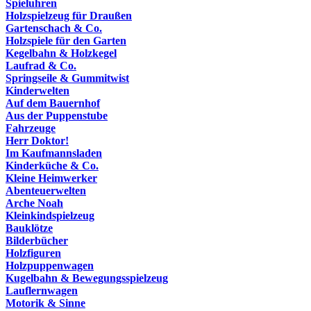
Spieluhren
Holzspielzeug für Draußen
Gartenschach & Co.
Holzspiele für den Garten
Kegelbahn & Holzkegel
Laufrad & Co.
Springseile & Gummitwist
Kinderwelten
Auf dem Bauernhof
Aus der Puppenstube
Fahrzeuge
Herr Doktor!
Im Kaufmannsladen
Kinderküche & Co.
Kleine Heimwerker
Abenteuerwelten
Arche Noah
Kleinkindspielzeug
Bauklötze
Bilderbücher
Holzfiguren
Holzpuppenwagen
Kugelbahn & Bewegungsspielzeug
Lauflernwagen
Motorik & Sinne