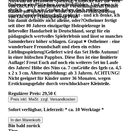
Auswahl an kreativem Spielzeug. Entdecke hier die Welt
finden sie ein Plätzchen zum Wohlfühlen. Und seien wir
von GRAPAT und fördere die Vorstellungskraft Deiner
ehrlich... auch wir Großen haben doch mittlerweile
Kinder auf spielerische Weise. Kreatives Holzspielzeug
unsere Sammelleidenschaft entdeckt - und ich denke, ich
von GRAPAT | Holzspielzeug Profi
bin damit definitiv nicht alleine, oder?Ostheimer fertigt
seit über 80 Jahren einzigartige Holzspielzeuge in
liebevoller Handarbeit in Deutschland, sorgt für ein
pädagogisch wertvolles Spielerlebnis und lässt so manches
Sammlerherz höher schlagen. Grapat ♥ Ostheimer - eine
wunderbare Freundschaft und eben ein echtes
Lieblingsspielzeug!Geliefert wird das Set Hello Autumn!
in einer hübschen Pappbox. Diese Box ist eine limitierte
Auflage! Freut Euch auf noch ein weiteres Set im Laufe
des Jahres! Höhe des Nins ca. 7 cmGröße des Igels ca. 4,5
x 2 x 3 cm. Altersempfehlung: ab 3 Jahren. ACHTUNG!
Nicht geeignet für Kinder unter 36 Monaten, wegen
Erstickungsgefahr durch verschluckbare Kleinteile.
Regulärer Preis:
29,50 €
Preis inkl. MwSt. zzgl. Versandkosten
Sofort verfügbar, Lieferzeit: * ca. 10 Werktage *
In den Warenkorb
Bin bald zurück
Tipp