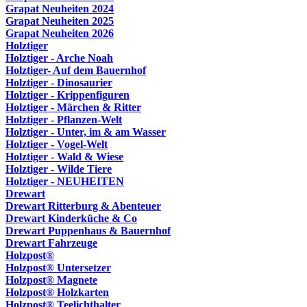
Grapat Neuheiten 2024
Grapat Neuheiten 2025
Grapat Neuheiten 2026
Holztiger
Holztiger - Arche Noah
Holztiger- Auf dem Bauernhof
Holztiger - Dinosaurier
Holztiger - Krippenfiguren
Holztiger - Märchen & Ritter
Holztiger - Pflanzen-Welt
Holztiger - Unter, im & am Wasser
Holztiger - Vogel-Welt
Holztiger - Wald & Wiese
Holztiger - Wilde Tiere
Holztiger - NEUHEITEN
Drewart
Drewart Ritterburg & Abenteuer
Drewart Kinderküche & Co
Drewart Puppenhaus & Bauernhof
Drewart Fahrzeuge
Holzpost®
Holzpost® Untersetzer
Holzpost® Magnete
Holzpost® Holzkarten
Holzpost® Teelichthalter