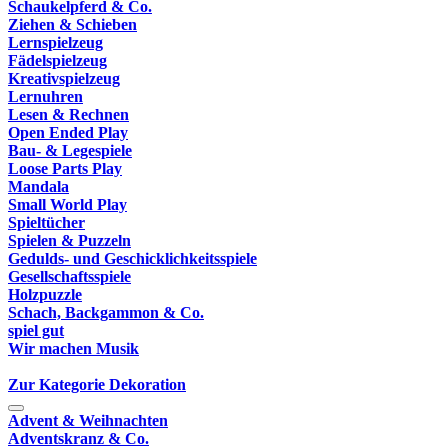
Schaukelpferd & Co.
Ziehen & Schieben
Lernspielzeug
Fädelspielzeug
Kreativspielzeug
Lernuhren
Lesen & Rechnen
Open Ended Play
Bau- & Legespiele
Loose Parts Play
Mandala
Small World Play
Spieltücher
Spielen & Puzzeln
Gedulds- und Geschicklichkeitsspiele
Gesellschaftsspiele
Holzpuzzle
Schach, Backgammon & Co.
spiel gut
Wir machen Musik
Zur Kategorie Dekoration
Advent & Weihnachten
Adventskranz & Co.