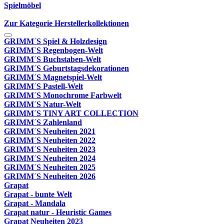
Spielmöbel
Zur Kategorie Herstellerkollektionen
GRIMM´S Spiel & Holzdesign
GRIMM`S Regenbogen-Welt
GRIMM´S Buchstaben-Welt
GRIMM´S Geburtstagsdekorationen
GRIMM´S Magnetspiel-Welt
GRIMM´S Pastell-Welt
GRIMM´S Monochrome Farbwelt
GRIMM´S Natur-Welt
GRIMM´S TINY ART COLLECTION
GRIMM´S Zahlenland
GRIMM´S Neuheiten 2021
GRIMM´S Neuheiten 2022
GRIMM´S Neuheiten 2023
GRIMM´S Neuheiten 2024
GRIMM´S Neuheiten 2025
GRIMM´S Neuheiten 2026
Grapat
Grapat - bunte Welt
Grapat - Mandala
Grapat natur - Heuristic Games
Grapat Neuheiten 2023