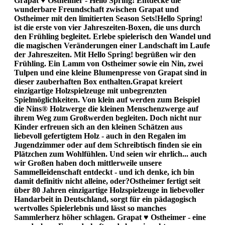
Grapat ♥ Ostheimer - Hello Spring! Entdecke die
wunderbare Freundschaft zwischen Grapat und
Ostheimer mit den limitierten Season Sets!Hello Spring!
ist die erste von vier Jahreszeiten-Boxen, die uns durch
den Frühling begleitet. Erlebe spielerisch den Wandel und
die magischen Veränderungen einer Landschaft im Laufe
der Jahreszeiten. Mit Hello Spring! begrüßen wir den
Frühling. Ein Lamm von Ostheimer sowie ein Nin, zwei
Tulpen und eine kleine Blumenpresse von Grapat sind in
dieser zauberhaften Box enthalten.Grapat kreiert
einzigartige Holzspielzeuge mit unbegrenzten
Spielmöglichkeiten. Von klein auf werden zum Beispiel
die Nins® Holzwerge die kleinen Menschenzwerge auf
ihrem Weg zum Großwerden begleiten. Doch nicht nur
Kinder erfreuen sich an den kleinen Schätzen aus
liebevoll gefertigtem Holz - auch in den Regalen im
Jugendzimmer oder auf dem Schreibtisch finden sie ein
Plätzchen zum Wohlfühlen. Und seien wir ehrlich... auch
wir Großen haben doch mittlerweile unsere
Sammelleidenschaft entdeckt - und ich denke, ich bin
damit definitiv nicht alleine, oder?Ostheimer fertigt seit
über 80 Jahren einzigartige Holzspielzeuge in liebevoller
Handarbeit in Deutschland, sorgt für ein pädagogisch
wertvolles Spielerlebnis und lässt so manches
Sammlerherz höher schlagen. Grapat ♥ Ostheimer - eine