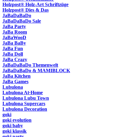
Holzpost® Holz-Art Schriftzüge
Holzpost® Dies & Das
JaBaDaBaDo
JaBaDaBaDo Sale
JaBa Party
JaBa Room
JaBaWooD
JaBa BaBy
JaBa Fun
JaBa Doll
JaBa Crazy
JaBaDaBaDo Themenwelt
JaBaDaBaDo & MAMIBLOCK
JaBa Kitchen
JaBa Games
Lubulona
Lubulona At·Home
Lubulona Lubu Town
Lubulona Supercars
Lubulona Decoration
goki
goki evolution
goki baby
goki klassik
goki party