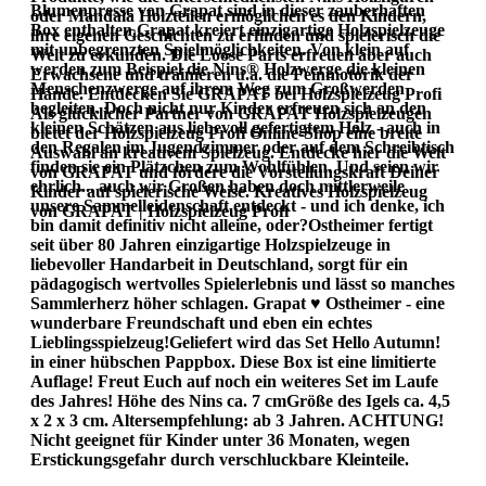
Blumenpresse von Grapat sind in dieser zauberhaften
oder Mandala Holzteilen ermöglichen es den Kindern,
Box enthalten.Grapat kreiert einzigartige Holzspielzeuge
ihre eigenen Geschichten zu erfinden und spielerisch die
mit unbegrenzten Spielmöglichkeiten. Von klein auf
Welt zu erkunden. Die Loose Parts erfreuen aber auch
werden zum Beispiel die Nins® Holzwerge die kleinen
Erwachsene und trainieren u.a. die Feinmotorik der
Menschenzwerge auf ihrem Weg zum Großwerden
Hände. Entdecken Sie GRAPAT bei Holzspielzeug Profi
begleiten. Doch nicht nur Kinder erfreuen sich an den
Als glücklicher Partner von GRAPAT Holzspielzeugen
kleinen Schätzen aus liebevoll gefertigtem Holz - auch in
bietet der Holzspielzeug Profi Online-Shop eine breite
den Regalen im Jugendzimmer oder auf dem Schreibtisch
Auswahl an kreativem Spielzeug. Entdecke hier die Welt
finden sie ein Plätzchen zum Wohlfühlen. Und seien wir
von GRAPAT und fördere die Vorstellungskraft Deiner
ehrlich... auch wir Großen haben doch mittlerweile
Kinder auf spielerische Weise. Kreatives Holzspielzeug
unsere Sammelleidenschaft entdeckt - und ich denke, ich
von GRAPAT | Holzspielzeug Profi
bin damit definitiv nicht alleine, oder?Ostheimer fertigt
seit über 80 Jahren einzigartige Holzspielzeuge in
liebevoller Handarbeit in Deutschland, sorgt für ein
pädagogisch wertvolles Spielerlebnis und lässt so manches
Sammlerherz höher schlagen. Grapat ♥ Ostheimer - eine
wunderbare Freundschaft und eben ein echtes
Lieblingsspielzeug!Geliefert wird das Set Hello Autumn!
in einer hübschen Pappbox. Diese Box ist eine limitierte
Auflage! Freut Euch auf noch ein weiteres Set im Laufe
des Jahres! Höhe des Nins ca. 7 cmGröße des Igels ca. 4,5
x 2 x 3 cm. Altersempfehlung: ab 3 Jahren. ACHTUNG!
Nicht geeignet für Kinder unter 36 Monaten, wegen
Erstickungsgefahr durch verschluckbare Kleinteile.