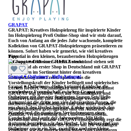
GRAPAT
GRAPAT: Kreatives Holzspielzeug für inspirierte Kinder
Im Holzspielzeug Profi Online-Shop sind wir stolz darauf,
Euch von Anfang an die jedes Jahr wachsende, komplette
Kollektion von GRAPAT-Holzspielzeugen präsentieren zu
können. Sofort haben wir gemerkt, wie viel kreatives
Potential in den kleinen, bezaubernden Holzspielzeugen
Tipp
für Jung und Alt von GRAPAT steckt und stehen seit
Beginn und als erster Shop in Deutschland mit GRAPAT
Spielzeugen im Sortiment hinter dem kreativen
Grapat ♥ Ostheimer - Hello Autumn!
Holzspielzeug zum Freien Spielen, das die
Vorstellungskraft der Kinder beflügelt und spielerisches
Grapat ♥ Ostheimer - Hello Autumn! Entdecke die
Lernen fördert. Nachhaltigkeit und Handwerkskunst
wunderbare Freundschaft zwischen Grapat und
GRAPAT legt größten Wert auf Nachhaltigkeit und
Ostheimer mit den vier limitierten Season Sets!Hello
Handwerkskunst. Ihre Holzspielzeuge werden aus
Autumn! ist die dritte von vier Jahreszeiten-Boxen, die
hochwertigem, nachhaltigem Holz und unter sozialen
uns durch den Herbst begleitet. Erlebe spielerisch den
Gesichtspunkten gefertigt und sind ein Ausdruck von
Wandel und die magischen Veränderungen einer
Qualität, Verantwortung und Umweltbewusstsein.
Landschaft im Laufe der Jahreszeiten. Mit Hello
Kreativität und Fantasie GRAPAT-Holzspielzeug regt die
Autumn! begrüßen wir den Herbst. Ein kleiner Igel von
Kreativität und Fantasie der Kinder an. Die vielfältigen
Ostheimer sowie ein Nin, zwei Pilze und eine kleine
Produkte, wie die unterschiedlichsten Nins Holzfiguren