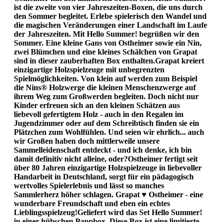
ist die zweite von vier Jahreszeiten-Boxen, die uns durch
den Sommer begleitet. Erlebe spielerisch den Wandel und
die magischen Veränderungen einer Landschaft im Laufe
der Jahreszeiten. Mit Hello Summer! begrüßen wir den
Sommer. Eine kleine Gans von Ostheimer sowie ein Nin,
zwei Blümchen und eine kleines Schälchen von Grapat
sind in dieser zauberhaften Box enthalten.Grapat kreiert
einzigartige Holzspielzeuge mit unbegrenzten
Spielmöglichkeiten. Von klein auf werden zum Beispiel
die Nins® Holzwerge die kleinen Menschenzwerge auf
ihrem Weg zum Großwerden begleiten. Doch nicht nur
Kinder erfreuen sich an den kleinen Schätzen aus
liebevoll gefertigtem Holz - auch in den Regalen im
Jugendzimmer oder auf dem Schreibtisch finden sie ein
Plätzchen zum Wohlfühlen. Und seien wir ehrlich... auch
wir Großen haben doch mittlerweile unsere
Sammelleidenschaft entdeckt - und ich denke, ich bin
damit definitiv nicht alleine, oder?Ostheimer fertigt seit
über 80 Jahren einzigartige Holzspielzeuge in liebevoller
Handarbeit in Deutschland, sorgt für ein pädagogisch
wertvolles Spielerlebnis und lässt so manches
Sammlerherz höher schlagen. Grapat ♥ Ostheimer - eine
wunderbare Freundschaft und eben ein echtes
Lieblingsspielzeug!Geliefert wird das Set Hello Summer!
in einer hübschen Pappbox. Diese Box ist eine limitierte