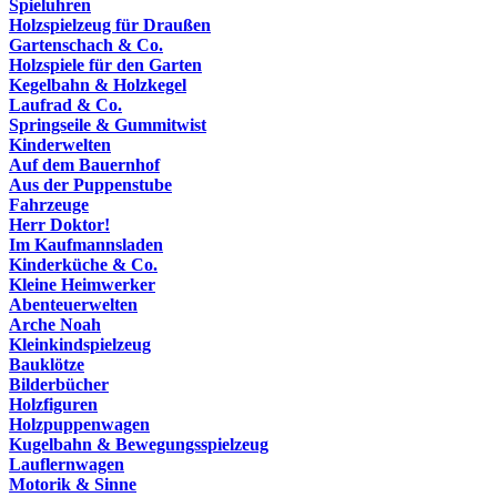
Spieluhren
Holzspielzeug für Draußen
Gartenschach & Co.
Holzspiele für den Garten
Kegelbahn & Holzkegel
Laufrad & Co.
Springseile & Gummitwist
Kinderwelten
Auf dem Bauernhof
Aus der Puppenstube
Fahrzeuge
Herr Doktor!
Im Kaufmannsladen
Kinderküche & Co.
Kleine Heimwerker
Abenteuerwelten
Arche Noah
Kleinkindspielzeug
Bauklötze
Bilderbücher
Holzfiguren
Holzpuppenwagen
Kugelbahn & Bewegungsspielzeug
Lauflernwagen
Motorik & Sinne