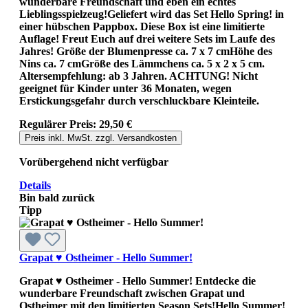
wunderbare Freundschaft und eben ein echtes
Lieblingsspielzeug!Geliefert wird das Set Hello Spring! in
einer hübschen Pappbox. Diese Box ist eine limitierte
Auflage! Freut Euch auf drei weitere Sets im Laufe des
Jahres! Größe der Blumenpresse ca. 7 x 7 cmHöhe des
Nins ca. 7 cmGröße des Lämmchens ca. 5 x 2 x 5 cm.
Altersempfehlung: ab 3 Jahren. ACHTUNG! Nicht
geeignet für Kinder unter 36 Monaten, wegen
Erstickungsgefahr durch verschluckbare Kleinteile.
Regulärer Preis:
29,50 €
Preis inkl. MwSt. zzgl. Versandkosten
Vorübergehend nicht verfügbar
Details
Bin bald zurück
Tipp
Grapat ♥ Ostheimer - Hello Summer!
Grapat ♥ Ostheimer - Hello Summer! Entdecke die
wunderbare Freundschaft zwischen Grapat und
Ostheimer mit den limitierten Season Sets!Hello Summer!