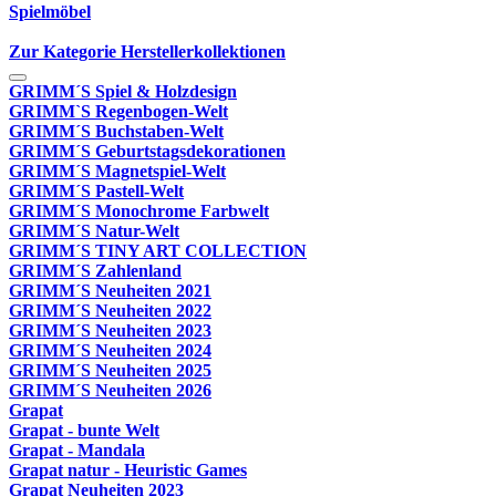
Spielmöbel
Zur Kategorie Herstellerkollektionen
GRIMM´S Spiel & Holzdesign
GRIMM`S Regenbogen-Welt
GRIMM´S Buchstaben-Welt
GRIMM´S Geburtstagsdekorationen
GRIMM´S Magnetspiel-Welt
GRIMM´S Pastell-Welt
GRIMM´S Monochrome Farbwelt
GRIMM´S Natur-Welt
GRIMM´S TINY ART COLLECTION
GRIMM´S Zahlenland
GRIMM´S Neuheiten 2021
GRIMM´S Neuheiten 2022
GRIMM´S Neuheiten 2023
GRIMM´S Neuheiten 2024
GRIMM´S Neuheiten 2025
GRIMM´S Neuheiten 2026
Grapat
Grapat - bunte Welt
Grapat - Mandala
Grapat natur - Heuristic Games
Grapat Neuheiten 2023