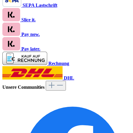
SEPA Lastschrift
Slice it.
Pay now.
Pay later.
Rechnung
DHL
Unsere Communities