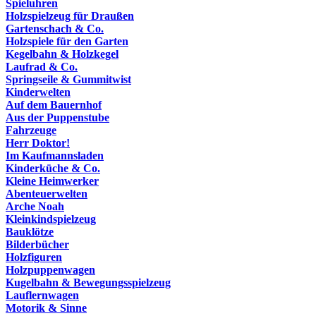
Spieluhren
Holzspielzeug für Draußen
Gartenschach & Co.
Holzspiele für den Garten
Kegelbahn & Holzkegel
Laufrad & Co.
Springseile & Gummitwist
Kinderwelten
Auf dem Bauernhof
Aus der Puppenstube
Fahrzeuge
Herr Doktor!
Im Kaufmannsladen
Kinderküche & Co.
Kleine Heimwerker
Abenteuerwelten
Arche Noah
Kleinkindspielzeug
Bauklötze
Bilderbücher
Holzfiguren
Holzpuppenwagen
Kugelbahn & Bewegungsspielzeug
Lauflernwagen
Motorik & Sinne