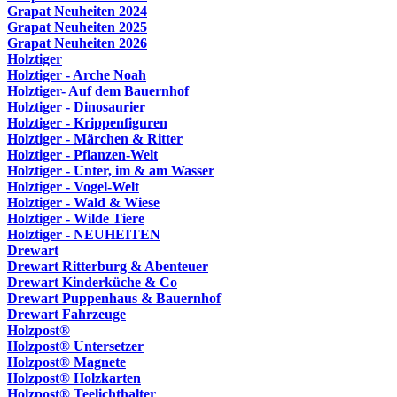
Grapat Neuheiten 2024
Grapat Neuheiten 2025
Grapat Neuheiten 2026
Holztiger
Holztiger - Arche Noah
Holztiger- Auf dem Bauernhof
Holztiger - Dinosaurier
Holztiger - Krippenfiguren
Holztiger - Märchen & Ritter
Holztiger - Pflanzen-Welt
Holztiger - Unter, im & am Wasser
Holztiger - Vogel-Welt
Holztiger - Wald & Wiese
Holztiger - Wilde Tiere
Holztiger - NEUHEITEN
Drewart
Drewart Ritterburg & Abenteuer
Drewart Kinderküche & Co
Drewart Puppenhaus & Bauernhof
Drewart Fahrzeuge
Holzpost®
Holzpost® Untersetzer
Holzpost® Magnete
Holzpost® Holzkarten
Holzpost® Teelichthalter