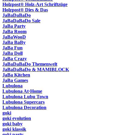
Holzpost® Holz-Art Schriftzüge
Holzpost® Dies & Das
JaBaDaBaDo
JaBaDaBaDo Sale
JaBa Party
JaBa Room
JaBaWooD
JaBa BaBy
JaBa Fun
JaBa Doll
JaBa Crazy
JaBaDaBaDo Themenwelt
JaBaDaBaDo & MAMIBLOCK
JaBa Kitchen
JaBa Games
Lubulona
Lubulona At·Home
Lubulona Lubu Town
Lubulona Supercars
Lubulona Decoration
goki
goki evolution
goki baby
goki klassik
goki party