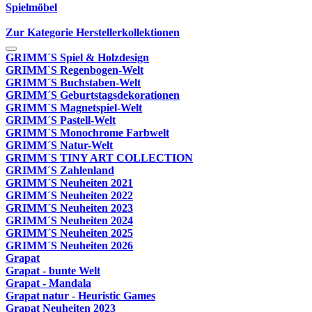
Spielmöbel
Zur Kategorie Herstellerkollektionen
GRIMM´S Spiel & Holzdesign
GRIMM`S Regenbogen-Welt
GRIMM´S Buchstaben-Welt
GRIMM´S Geburtstagsdekorationen
GRIMM´S Magnetspiel-Welt
GRIMM´S Pastell-Welt
GRIMM´S Monochrome Farbwelt
GRIMM´S Natur-Welt
GRIMM´S TINY ART COLLECTION
GRIMM´S Zahlenland
GRIMM´S Neuheiten 2021
GRIMM´S Neuheiten 2022
GRIMM´S Neuheiten 2023
GRIMM´S Neuheiten 2024
GRIMM´S Neuheiten 2025
GRIMM´S Neuheiten 2026
Grapat
Grapat - bunte Welt
Grapat - Mandala
Grapat natur - Heuristic Games
Grapat Neuheiten 2023