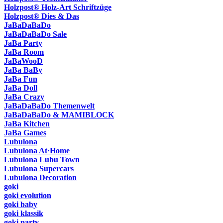
Holzpost® Holz-Art Schriftzüge
Holzpost® Dies & Das
JaBaDaBaDo
JaBaDaBaDo Sale
JaBa Party
JaBa Room
JaBaWooD
JaBa BaBy
JaBa Fun
JaBa Doll
JaBa Crazy
JaBaDaBaDo Themenwelt
JaBaDaBaDo & MAMIBLOCK
JaBa Kitchen
JaBa Games
Lubulona
Lubulona At·Home
Lubulona Lubu Town
Lubulona Supercars
Lubulona Decoration
goki
goki evolution
goki baby
goki klassik
goki party