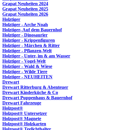
Grapat Neuheiten 2024
Grapat Neuheiten 2025
Grapat Neuheiten 2026
Holztiger
Holztiger - Arche Noah
Holztiger- Auf dem Bauernhof
Holztiger - Dinosaurier
Holztiger - Krippenfiguren
Holztiger - Märchen & Ritter
Holztiger - Pflanzen-Welt
Holztiger - Unter, im & am Wasser
Holztiger - Vogel-Welt
Holztiger - Wald & Wiese
Holztiger - Wilde Tiere
Holztiger - NEUHEITEN
Drewart
Drewart Ritterburg & Abenteuer
Drewart Kinderküche & Co
Drewart Puppenhaus & Bauernhof
Drewart Fahrzeuge
Holzpost®
Holzpost® Untersetzer
Holzpost® Magnete
Holzpost® Holzkarten
Holzpost® Teelichthalter