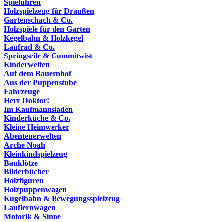
Spieluhren
Holzspielzeug für Draußen
Gartenschach & Co.
Holzspiele für den Garten
Kegelbahn & Holzkegel
Laufrad & Co.
Springseile & Gummitwist
Kinderwelten
Auf dem Bauernhof
Aus der Puppenstube
Fahrzeuge
Herr Doktor!
Im Kaufmannsladen
Kinderküche & Co.
Kleine Heimwerker
Abenteuerwelten
Arche Noah
Kleinkindspielzeug
Bauklötze
Bilderbücher
Holzfiguren
Holzpuppenwagen
Kugelbahn & Bewegungsspielzeug
Lauflernwagen
Motorik & Sinne