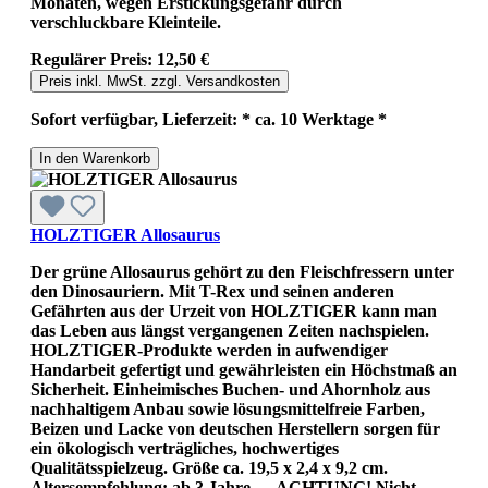
Monaten, wegen Erstickungsgefahr durch
verschluckbare Kleinteile.
Regulärer Preis:
12,50 €
Preis inkl. MwSt. zzgl. Versandkosten
Sofort verfügbar, Lieferzeit: * ca. 10 Werktage *
In den Warenkorb
HOLZTIGER Allosaurus
Der grüne Allosaurus gehört zu den Fleischfressern unter
den Dinosauriern. Mit T-Rex und seinen anderen
Gefährten aus der Urzeit von HOLZTIGER kann man
das Leben aus längst vergangenen Zeiten nachspielen.
HOLZTIGER-Produkte werden in aufwendiger
Handarbeit gefertigt und gewährleisten ein Höchstmaß an
Sicherheit. Einheimisches Buchen- und Ahornholz aus
nachhaltigem Anbau sowie lösungsmittelfreie Farben,
Beizen und Lacke von deutschen Herstellern sorgen für
ein ökologisch verträgliches, hochwertiges
Qualitätsspielzeug. Größe ca. 19,5 x 2,4 x 9,2 cm.
Altersempfehlung: ab 3 Jahre. ACHTUNG! Nicht