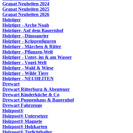
Grapat Neuheiten 2024
Grapat Neuheiten 2025
Grapat Neuheiten 2026
Holztiger
Holztiger - Arche Noah
Holztiger- Auf dem Bauernhof
Holztiger - Dinosaurier
Holztiger - Krippenfiguren
Holztiger - Märchen & Ritter
Holztiger - Pflanzen-Welt
Holztiger - Unter, im & am Wasser
Holztiger - Vogel-Welt
Holztiger - Wald & Wiese
Holztiger - Wilde Tiere
Holztiger - NEUHEITEN
Drewart
Drewart Ritterburg & Abenteuer
Drewart Kinderküche & Co
Drewart Puppenhaus & Bauernhof
Drewart Fahrzeuge
Holzpost®
Holzpost® Untersetzer
Holzpost® Magnete
Holzpost® Holzkarten
Holzpost® Teelichthalter