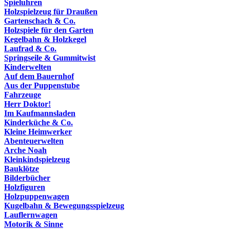
Spieluhren
Holzspielzeug für Draußen
Gartenschach & Co.
Holzspiele für den Garten
Kegelbahn & Holzkegel
Laufrad & Co.
Springseile & Gummitwist
Kinderwelten
Auf dem Bauernhof
Aus der Puppenstube
Fahrzeuge
Herr Doktor!
Im Kaufmannsladen
Kinderküche & Co.
Kleine Heimwerker
Abenteuerwelten
Arche Noah
Kleinkindspielzeug
Bauklötze
Bilderbücher
Holzfiguren
Holzpuppenwagen
Kugelbahn & Bewegungsspielzeug
Lauflernwagen
Motorik & Sinne