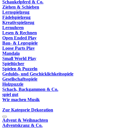
Schaukelpferd & Co.
Ziehen & Schieben
Lernspielzeug
Fädelspielzeug
Kreativspielzeug
Lernuhren
Lesen & Rechnen
Open Ended Play
Bau- & Legespiele
Loose Parts Play
Mandala
Small World Play
Spieltücher
Spielen & Puzzeln
Gedulds- und Geschicklichkeitsspiele
Gesellschaftsspiele
Holzpuzzle
Schach, Backgammon & Co.
spiel gut
Wir machen Musik
Zur Kategorie Dekoration
Advent & Weihnachten
Adventskranz & Co.