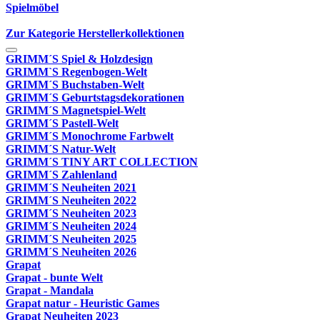
Spielmöbel
Zur Kategorie Herstellerkollektionen
GRIMM´S Spiel & Holzdesign
GRIMM`S Regenbogen-Welt
GRIMM´S Buchstaben-Welt
GRIMM´S Geburtstagsdekorationen
GRIMM´S Magnetspiel-Welt
GRIMM´S Pastell-Welt
GRIMM´S Monochrome Farbwelt
GRIMM´S Natur-Welt
GRIMM´S TINY ART COLLECTION
GRIMM´S Zahlenland
GRIMM´S Neuheiten 2021
GRIMM´S Neuheiten 2022
GRIMM´S Neuheiten 2023
GRIMM´S Neuheiten 2024
GRIMM´S Neuheiten 2025
GRIMM´S Neuheiten 2026
Grapat
Grapat - bunte Welt
Grapat - Mandala
Grapat natur - Heuristic Games
Grapat Neuheiten 2023