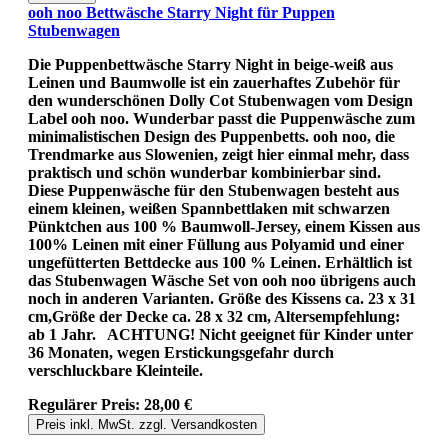
ooh noo Bettwäsche Starry Night für Puppen
Stubenwagen
Die Puppenbettwäsche Starry Night in beige-weiß aus
Leinen und Baumwolle ist ein zauerhaftes Zubehör für
den wunderschönen Dolly Cot Stubenwagen vom Design
Label ooh noo. Wunderbar passt die Puppenwäsche zum
minimalistischen Design des Puppenbetts. ooh noo, die
Trendmarke aus Slowenien, zeigt hier einmal mehr, dass
praktisch und schön wunderbar kombinierbar sind.
Diese Puppenwäsche für den Stubenwagen besteht aus
einem kleinen, weißen Spannbettlaken mit schwarzen
Pünktchen aus 100 % Baumwoll-Jersey, einem Kissen aus
100% Leinen mit einer Füllung aus Polyamid und einer
ungefütterten Bettdecke aus 100 % Leinen. Erhältlich ist
das Stubenwagen Wäsche Set von ooh noo übrigens auch
noch in anderen Varianten. Größe des Kissens ca. 23 x 31
cm,Größe der Decke ca. 28 x 32 cm, Altersempfehlung:
ab 1 Jahr. ACHTUNG! Nicht geeignet für Kinder unter
36 Monaten, wegen Erstickungsgefahr durch
verschluckbare Kleinteile.
Regulärer Preis:
28,00 €
Preis inkl. MwSt. zzgl. Versandkosten