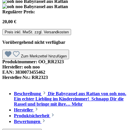
Regulärer Preis:
20,00 €
Preis inkl. MwSt. zzgl. Versandkosten
Vorübergehend nicht verfügbar
Zum Merkzettel hinzufügen
Produktnummer:
OO_RR2323
Hersteller:
ooh noo
EAN:
3830073455462
Hersteller-Nr.:
RR2323
Beschreibung
Die Babyrassel aus Rattan von ooh noo.
Ein echter Liebling im Kinderzimmer! Schnapp Dir die
Rassel und bringe mit ihre…
Mehr
Hersteller
Produktsicherheit
Bewertungen