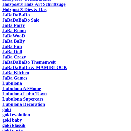
Holzpost® Holz-Art Schriftzüge
Holzpost® Dies & Das
JaBaDaBaDo
JaBaDaBaDo Sale
JaBa Party
JaBa Room
JaBaWooD
JaBa BaBy
JaBa Fun
JaBa Doll
JaBa Crazy
JaBaDaBaDo Themenwelt
JaBaDaBaDo & MAMIBLOCK
JaBa Kitchen
JaBa Games
Lubulona
Lubulona At·Home
Lubulona Lubu Town
Lubulona Supercars
Lubulona Decoration
goki
goki evolution
goki baby
goki klassik
goki party