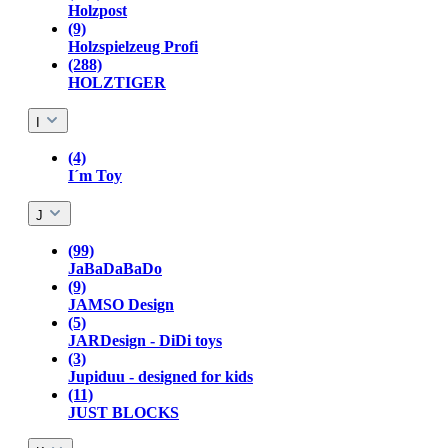
Holzpost
(9)
Holzspielzeug Profi
(288)
HOLZTIGER
I
(4)
I´m Toy
J
(99)
JaBaDaBaDo
(9)
JAMSO Design
(5)
JARDesign - DiDi toys
(3)
Jupiduu - designed for kids
(11)
JUST BLOCKS