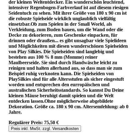
der kleinen Weltentdecker. Ein wunderschön leuchtend,
intensiver Regenbogen-Farbverlauf ist auf diesem riesigen
Seidentuch zu sehen. Mit ihrer Größe von 180 x 90 cm ist
die robuste Spielseide wirklich unglaublich vielfältig
einsetzbar.Ob zum Spielen in der Small World, als
Verkleidung, zum Buden bauen, um die Wand oder die
Decke zu dekorieren, zum Geschenke einpacken, für
drinnen oder draußen... es gibt unsagbar viele Spielideen
und Möglichkeiten mit diesen wunderschönen Spielseiden
von Play Silkies. Die Spielseiden sind langlebig und
bestehen aus 100 % 8 mm (Momme) reiner
Maulbeerseide. Sie sind durch Handwäsche leicht zu
reinigen und halten allerhand aus, so dass man sie zum
Beispiel ruhig verknoten kann. Die Spielseiden von
PlaySilkies sind für alle Altersstufen als sicher eingestuft
worden und entsprechen den eurropäischen und
australischen Sicherheitsstandards. So kannst Du Deine
kleinen Mäuse beruhigt damit spielen und die Welt
entdecken lassen.Ohne möglicherweise abgebildete
Dekoration. Größe ca. 180 x 90 cm. Altersemfehlung: ab 0
Jahre.
Regulärer Preis:
75,50 €
Preis inkl. MwSt. zzgl. Versandkosten