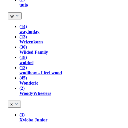
uuio
W
(14)
waytoplay
(13)
Weizenkorn
(30)
Wilded Family
(18)
wobbel
(12)
wodibow - I feel wood
(45)
Wonderie
(2)
WoodyWheelers
X
(3)
Xyloba Junior