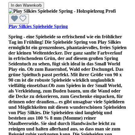
In den Warenkorb
Play Silkies Spielseide Spring
Spring - eine Spielseide so erfrischend wie ein fröhlicher
Tag im Frühling! Die Spielseide Spring von Play Silkies
ermöglicht ein grenzenloses, phantasievolles, freies Spielen
der kleinen Weltentdecker. Der ganz sanfte Farbverlauf
in erfrischendem Grün, der auf diesem großen Spring
Seidentuch zu sehen, fügt sich ideal in das Small World
Play ein. Ob zum Bauernhof, Wald oder Dschungel. Das
grüne Spieltuch passt perfekt. Mit ihrer Größe von 90 x
90 cm ist die robuste Spielseide wirklich unglaublich
vielfältig einsetzbar.Ob zum Spielen in der Small World,
als Verkleidung, zum Buden bauen, um die Wand oder
die Decke zu dekorieren, zum Geschenke einpacken, für
drinnen oder draußen... es gibt unsagbar viele Spielideen
und Möglichkeiten mit diesen wunderschönen Spielseiden
von Play Silkies. Die Spielseiden sind langlebig und
bestehen aus 100 % 8 mm (Momme) reiner
Maulbeerseide. Sie sind durch Handwäsche leicht zu
reinigen und halten allerhand aus, so dass man sie zum
Beispiel ruhig verknoten kann. Die Spielseiden von