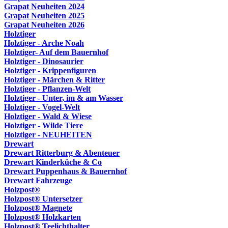
Grapat Neuheiten 2024
Grapat Neuheiten 2025
Grapat Neuheiten 2026
Holztiger
Holztiger - Arche Noah
Holztiger- Auf dem Bauernhof
Holztiger - Dinosaurier
Holztiger - Krippenfiguren
Holztiger - Märchen & Ritter
Holztiger - Pflanzen-Welt
Holztiger - Unter, im & am Wasser
Holztiger - Vogel-Welt
Holztiger - Wald & Wiese
Holztiger - Wilde Tiere
Holztiger - NEUHEITEN
Drewart
Drewart Ritterburg & Abenteuer
Drewart Kinderküche & Co
Drewart Puppenhaus & Bauernhof
Drewart Fahrzeuge
Holzpost®
Holzpost® Untersetzer
Holzpost® Magnete
Holzpost® Holzkarten
Holzpost® Teelichthalter