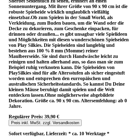
Sherbet Seidentuch zu sehen, erinnert an einen
Sonnenuntergang. Mit ihrer Größe von 90 x 90 cm ist die
robuste Spielseide wirklich unglaublich vielfältig
einsetzbar.Ob zum Spielen in der Small World, als
Verkleidung, zum Buden bauen, um die Wand oder die
Decke zu dekorieren, zum Geschenke einpacken, für
drinnen oder draußen... es gibt unsagbar viele Spielideen
und Möglichkeiten mit diesen wunderschönen Spielseiden
von Play Silkies. Die Spielseiden sind langlebig und
bestehen aus 100 % 8 mm (Momme) reiner
Maulbeerseide. Sie sind durch Handwäsche leicht zu
reinigen und halten allerhand aus, so dass man sie zum
Beispiel ruhig verknoten kann. Die Spielseiden von
PlaySilkies sind für alle Altersstufen als sicher eingestuft
worden und entsprechen den eurropäischen und
australischen Sicherheitsstandards. So kannst Du Deine
kleinen Mäuse beruhigt damit spielen und die Welt
entdecken lassen.Ohne möglicherweise abgebildete
Dekoration. Größe ca. 90 x 90 cm. Altersemfehlung: ab 0
Jahre.
Regulärer Preis:
39,90 €
Preis inkl. MwSt. zzgl. Versandkosten
Sofort verfügbar, Lieferzeit: * ca. 10 Werktage *