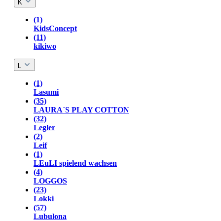
K
(1)
KidsConcept
(11)
kikiwo
L
(1)
Lasumi
(35)
LAURA´S PLAY COTTON
(32)
Legler
(2)
Leif
(1)
LEuLI spielend wachsen
(4)
LOGGOS
(23)
Lokki
(57)
Lubulona