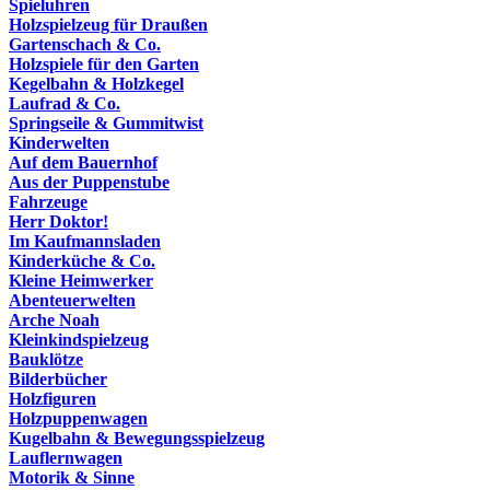
Spieluhren
Holzspielzeug für Draußen
Gartenschach & Co.
Holzspiele für den Garten
Kegelbahn & Holzkegel
Laufrad & Co.
Springseile & Gummitwist
Kinderwelten
Auf dem Bauernhof
Aus der Puppenstube
Fahrzeuge
Herr Doktor!
Im Kaufmannsladen
Kinderküche & Co.
Kleine Heimwerker
Abenteuerwelten
Arche Noah
Kleinkindspielzeug
Bauklötze
Bilderbücher
Holzfiguren
Holzpuppenwagen
Kugelbahn & Bewegungsspielzeug
Lauflernwagen
Motorik & Sinne