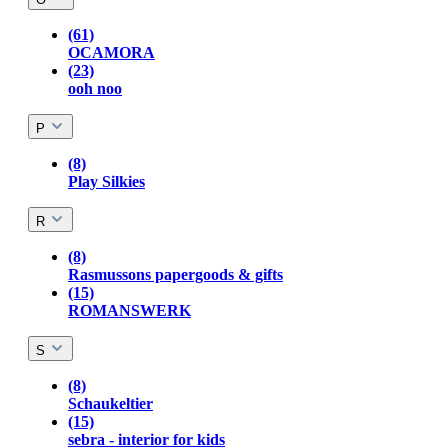
(61)
OCAMORA
(23)
ooh noo
P
(8)
Play Silkies
R
(8)
Rasmussons papergoods & gifts
(15)
ROMANSWERK
S
(8)
Schaukeltier
(15)
sebra - interior for kids