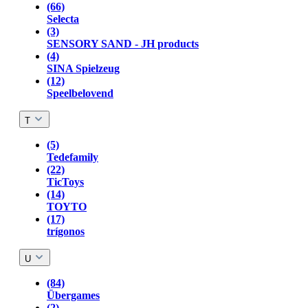
(66)
Selecta
(3)
SENSORY SAND - JH products
(4)
SINA Spielzeug
(12)
Speelbelovend
T
(5)
Tedefamily
(22)
TicToys
(14)
TOYTO
(17)
trígonos
U
(84)
Übergames
(2)