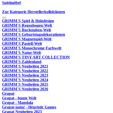
Spielmöbel
Zur Kategorie Herstellerkollektionen
GRIMM´S Spiel & Holzdesign
GRIMM`S Regenbogen-Welt
GRIMM´S Buchstaben-Welt
GRIMM´S Geburtstagsdekorationen
GRIMM´S Magnetspiel-Welt
GRIMM´S Pastell-Welt
GRIMM´S Monochrome Farbwelt
GRIMM´S Natur-Welt
GRIMM´S TINY ART COLLECTION
GRIMM´S Zahlenland
GRIMM´S Neuheiten 2021
GRIMM´S Neuheiten 2022
GRIMM´S Neuheiten 2023
GRIMM´S Neuheiten 2024
GRIMM´S Neuheiten 2025
GRIMM´S Neuheiten 2026
Grapat
Grapat - bunte Welt
Grapat - Mandala
Grapat natur - Heuristic Games
Grapat Neuheiten 2023