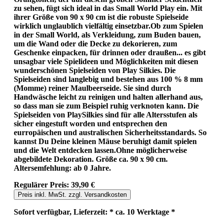
zu sehen, fügt sich ideal in das Small World Play ein. Mit
ihrer Größe von 90 x 90 cm ist die robuste Spielseide
wirklich unglaublich vielfältig einsetzbar.Ob zum Spielen
in der Small World, als Verkleidung, zum Buden bauen,
um die Wand oder die Decke zu dekorieren, zum
Geschenke einpacken, für drinnen oder draußen... es gibt
unsagbar viele Spielideen und Möglichkeiten mit diesen
wunderschönen Spielseiden von Play Silkies. Die
Spielseiden sind langlebig und bestehen aus 100 % 8 mm
(Momme) reiner Maulbeerseide. Sie sind durch
Handwäsche leicht zu reinigen und halten allerhand aus,
so dass man sie zum Beispiel ruhig verknoten kann. Die
Spielseiden von PlaySilkies sind für alle Altersstufen als
sicher eingestuft worden und entsprechen den
eurropäischen und australischen Sicherheitsstandards. So
kannst Du Deine kleinen Mäuse beruhigt damit spielen
und die Welt entdecken lassen.Ohne möglicherweise
abgebildete Dekoration. Größe ca. 90 x 90 cm.
Altersemfehlung: ab 0 Jahre.
Regulärer Preis:
39,90 €
Preis inkl. MwSt. zzgl. Versandkosten
Sofort verfügbar, Lieferzeit: * ca. 10 Werktage *