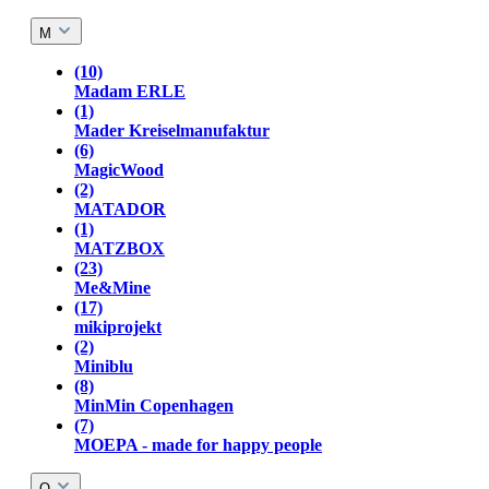
M
(10)
Madam ERLE
(1)
Mader Kreiselmanufaktur
(6)
MagicWood
(2)
MATADOR
(1)
MATZBOX
(23)
Me&Mine
(17)
mikiprojekt
(2)
Miniblu
(8)
MinMin Copenhagen
(7)
MOEPA - made for happy people
O