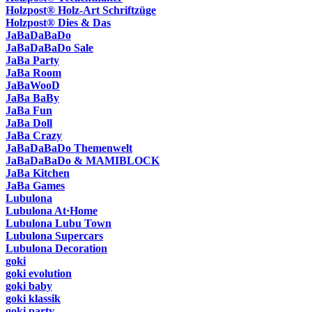
Holzpost® Holz-Art Schriftzüge
Holzpost® Dies & Das
JaBaDaBaDo
JaBaDaBaDo Sale
JaBa Party
JaBa Room
JaBaWooD
JaBa BaBy
JaBa Fun
JaBa Doll
JaBa Crazy
JaBaDaBaDo Themenwelt
JaBaDaBaDo & MAMIBLOCK
JaBa Kitchen
JaBa Games
Lubulona
Lubulona At·Home
Lubulona Lubu Town
Lubulona Supercars
Lubulona Decoration
goki
goki evolution
goki baby
goki klassik
goki party