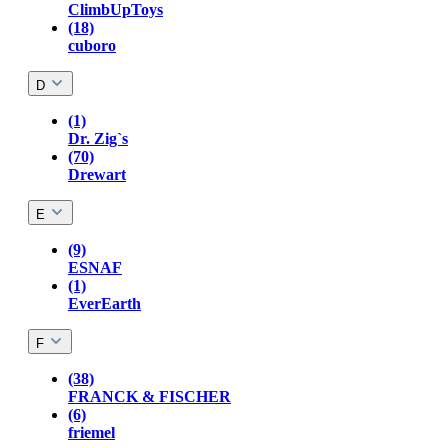
ClimbUpToys
(18)
cuboro
D
(1)
Dr. Zig`s
(70)
Drewart
E
(9)
ESNAF
(1)
EverEarth
F
(38)
FRANCK & FISCHER
(6)
friemel