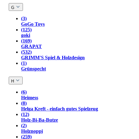
G
(3)
GoGo Toys
(125)
goki
(169)
GRAPAT
(532)
GRIMM'S Spiel & Holzdesign
(1)
Grünspecht
H
(6)
Heimess
(8)
Helga Kreft - einfach gutes Spielzeug
(12)
Holz-Bi-Ba-Butze
(2)
Holznoppi
(259)