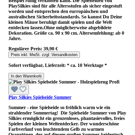
Beispiel ruhig verknoten kann. Die Spielseiden von
PlaySilkies sind für alle Altersstufen als sicher eingestuft
worden und entsprechen den eurropäischen und
australischen Sicherheitsstandards. So kannst Du Deine
kleinen Mäuse beruhigt damit spielen und die Welt
entdecken lassen.Ohne möglicherweise abgebildete
Dekoration. Größe ca. 90 x 90 cm. Altersemfehlung: ab 0
Jahre.
Regulärer Preis:
39,90 €
Preis inkl. MwSt. zzgl. Versandkosten
Sofort verfügbar, Lieferzeit: * ca. 10 Werktage *
In den Warenkorb
Play Silkies Spielseide Summer
Summer - eine Spielseide so fröhlich warm wie ein
strahlender Sommertag! Die Spielseide Summer von Play
Silkies ermöglicht ein grenzenloses, phantasievolles, freies
Spielen der kleinen Weltentdecker. Der wunderschöne
Farbverlauf von leuchtendem Gelb zu warmen
Orangtönen, der auf diesem großen Sommer Seidentuch