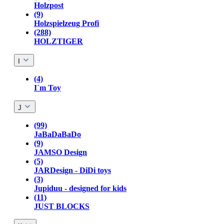
Holzpost
(9)
Holzspielzeug Profi
(288)
HOLZTIGER
I
(4)
I´m Toy
J
(99)
JaBaDaBaDo
(9)
JAMSO Design
(5)
JARDesign - DiDi toys
(3)
Jupiduu - designed for kids
(11)
JUST BLOCKS