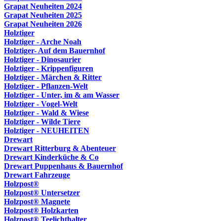
Grapat Neuheiten 2024
Grapat Neuheiten 2025
Grapat Neuheiten 2026
Holztiger
Holztiger - Arche Noah
Holztiger- Auf dem Bauernhof
Holztiger - Dinosaurier
Holztiger - Krippenfiguren
Holztiger - Märchen & Ritter
Holztiger - Pflanzen-Welt
Holztiger - Unter, im & am Wasser
Holztiger - Vogel-Welt
Holztiger - Wald & Wiese
Holztiger - Wilde Tiere
Holztiger - NEUHEITEN
Drewart
Drewart Ritterburg & Abenteuer
Drewart Kinderküche & Co
Drewart Puppenhaus & Bauernhof
Drewart Fahrzeuge
Holzpost®
Holzpost® Untersetzer
Holzpost® Magnete
Holzpost® Holzkarten
Holzpost® Teelichthalter