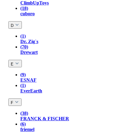
ClimbUpToys
(18)
cuboro
D
(1)
Dr. Zig`s
(70)
Drewart
E
(9)
ESNAF
(1)
EverEarth
F
(38)
FRANCK & FISCHER
(6)
friemel