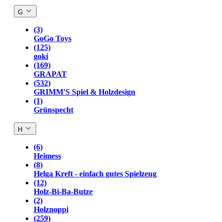
G
(3)
GoGo Toys
(125)
goki
(169)
GRAPAT
(532)
GRIMM'S Spiel & Holzdesign
(1)
Grünspecht
H
(6)
Heimess
(8)
Helga Kreft - einfach gutes Spielzeug
(12)
Holz-Bi-Ba-Butze
(2)
Holznoppi
(259)