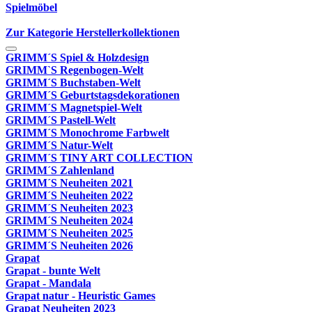
Spielmöbel
Zur Kategorie Herstellerkollektionen
GRIMM´S Spiel & Holzdesign
GRIMM`S Regenbogen-Welt
GRIMM´S Buchstaben-Welt
GRIMM´S Geburtstagsdekorationen
GRIMM´S Magnetspiel-Welt
GRIMM´S Pastell-Welt
GRIMM´S Monochrome Farbwelt
GRIMM´S Natur-Welt
GRIMM´S TINY ART COLLECTION
GRIMM´S Zahlenland
GRIMM´S Neuheiten 2021
GRIMM´S Neuheiten 2022
GRIMM´S Neuheiten 2023
GRIMM´S Neuheiten 2024
GRIMM´S Neuheiten 2025
GRIMM´S Neuheiten 2026
Grapat
Grapat - bunte Welt
Grapat - Mandala
Grapat natur - Heuristic Games
Grapat Neuheiten 2023