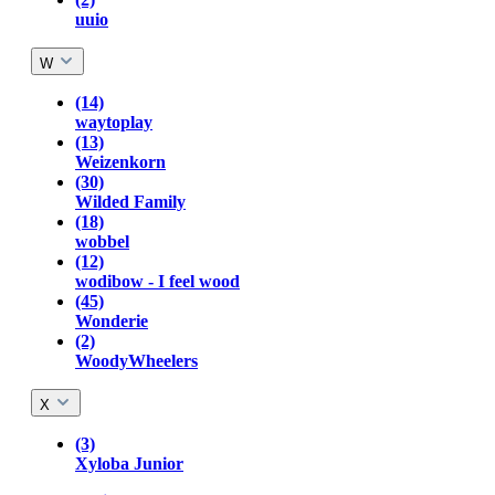
uuio
W
(14)
waytoplay
(13)
Weizenkorn
(30)
Wilded Family
(18)
wobbel
(12)
wodibow - I feel wood
(45)
Wonderie
(2)
WoodyWheelers
X
(3)
Xyloba Junior