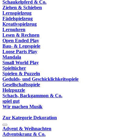
Schaukelpferd & Co.
Ziehen & Schieben
Lernspielzeug
Fädelspielzeug
Kreativspielzeug
Lernuhren
Lesen & Rechnen
Open Ended Play
Bau- & Legespiele
Loose Parts Play
Mandala
Small World Play
Spieltücher
Spielen & Puzzeln
Gedulds- und Geschicklichkeitsspiele
Gesellschaftsspiele
Holzpuzzle
Schach, Backgammon & Co.
spiel gut
Wir machen Musik
Zur Kategorie Dekoration
Advent & Weihnachten
Adventskranz & Co.