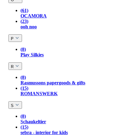
(61)
OCAMORA
(23)
ooh noo
P
(8)
Play Silkies
R
(8)
Rasmussons papergoods & gifts
(15)
ROMANSWERK
S
(8)
Schaukeltier
(15)
sebra - interior for kids