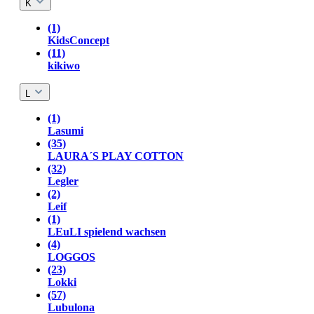
K
(1)
KidsConcept
(11)
kikiwo
L
(1)
Lasumi
(35)
LAURA´S PLAY COTTON
(32)
Legler
(2)
Leif
(1)
LEuLI spielend wachsen
(4)
LOGGOS
(23)
Lokki
(57)
Lubulona