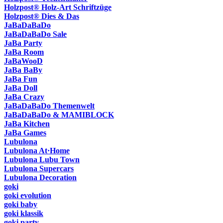
Holzpost® Holz-Art Schriftzüge
Holzpost® Dies & Das
JaBaDaBaDo
JaBaDaBaDo Sale
JaBa Party
JaBa Room
JaBaWooD
JaBa BaBy
JaBa Fun
JaBa Doll
JaBa Crazy
JaBaDaBaDo Themenwelt
JaBaDaBaDo & MAMIBLOCK
JaBa Kitchen
JaBa Games
Lubulona
Lubulona At·Home
Lubulona Lubu Town
Lubulona Supercars
Lubulona Decoration
goki
goki evolution
goki baby
goki klassik
goki party