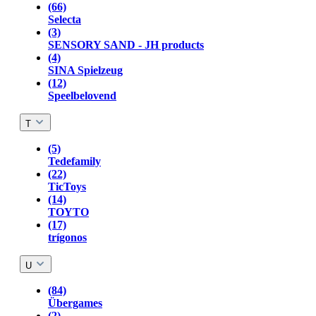
(66)
Selecta
(3)
SENSORY SAND - JH products
(4)
SINA Spielzeug
(12)
Speelbelovend
T
(5)
Tedefamily
(22)
TicToys
(14)
TOYTO
(17)
trígonos
U
(84)
Übergames
(2)