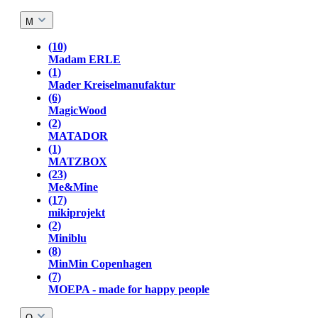
M
(10)
Madam ERLE
(1)
Mader Kreiselmanufaktur
(6)
MagicWood
(2)
MATADOR
(1)
MATZBOX
(23)
Me&Mine
(17)
mikiprojekt
(2)
Miniblu
(8)
MinMin Copenhagen
(7)
MOEPA - made for happy people
O