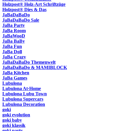
Holzpost® Holz-Art Schriftzüge
Holzpost® Dies & Das
JaBaDaBaDo
JaBaDaBaDo Sale
JaBa Party
JaBa Room
JaBaWooD
JaBa BaBy
JaBa Fun
JaBa Doll
JaBa Crazy
JaBaDaBaDo Themenwelt
JaBaDaBaDo & MAMIBLOCK
JaBa Kitchen
JaBa Games
Lubulona
Lubulona At·Home
Lubulona Lubu Town
Lubulona Supercars
Lubulona Decoration
goki
goki evolution
goki baby
goki klassik
goki party