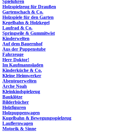
Spieluhren
Holzspielzeug für Draußen
Gartenschach & Co.
Holzspiele für den Garten
Kegelbahn & Holzkegel
Laufrad & Co.
Springseile & Gummitwist
Kinderwelten
Auf dem Bauernhof
Aus der Puppenstube
Fahrzeuge
Herr Doktor!
Im Kaufmannsladen
Kinderküche & Co.
Kleine Heimwerker
Abenteuerwelten
Arche Noah
Kleinkindspielzeug
Bauklötze
Bilderbücher
Holzfiguren
Holzpuppenwagen
Kugelbahn & Bewegungsspielzeug
Lauflernwagen
Motorik & Sinne