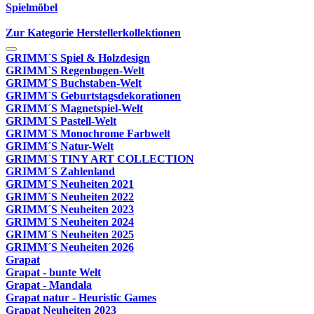
Spielmöbel
Zur Kategorie Herstellerkollektionen
GRIMM´S Spiel & Holzdesign
GRIMM`S Regenbogen-Welt
GRIMM´S Buchstaben-Welt
GRIMM´S Geburtstagsdekorationen
GRIMM´S Magnetspiel-Welt
GRIMM´S Pastell-Welt
GRIMM´S Monochrome Farbwelt
GRIMM´S Natur-Welt
GRIMM´S TINY ART COLLECTION
GRIMM´S Zahlenland
GRIMM´S Neuheiten 2021
GRIMM´S Neuheiten 2022
GRIMM´S Neuheiten 2023
GRIMM´S Neuheiten 2024
GRIMM´S Neuheiten 2025
GRIMM´S Neuheiten 2026
Grapat
Grapat - bunte Welt
Grapat - Mandala
Grapat natur - Heuristic Games
Grapat Neuheiten 2023