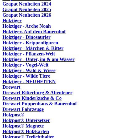
Grapat Neuheiten 2024
Grapat Neuheiten 2025
Grapat Neuheiten 2026
Holztiger
Holztiger - Arche Noah
Holztiger- Auf dem Bauernhof
Holztiger - Dinosaurier
Holztiger - Krippenfiguren
Holztiger - Märchen & Ritter
Holztiger - Pflanzen-Welt
Holztiger - Unter, im & am Wasser
Holztiger - Vogel-Welt
Holztiger - Wald & Wiese
Holztiger - Wilde Tiere
Holztiger - NEUHEITEN
Drewart
Drewart Ritterburg & Abenteuer
Drewart Kinderküche & Co
Drewart Puppenhaus & Bauernhof
Drewart Fahrzeuge
Holzpost®
Holzpost® Untersetzer
Holzpost® Magnete
Holzpost® Holzkarten
Holzpost® Teelichthalter