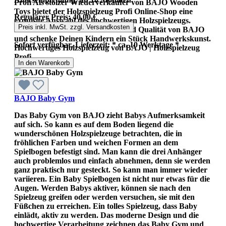
Profi Als stolzer Wiederverkäufer von BAJO Wooden
Toys bietet der Holzspielzeug Profi Online-Shop eine
Regulärer Preis:
40,00 €
exquisite Auswahl des hochwertigen Holzspielzeugs.
Preis inkl. MwSt. zzgl. Versandkosten
Entdecke die zeitlose Schönheit und Qualität von BAJO
und schenke Deinen Kindern ein Stück Handwerkskunst.
Sofort verfügbar, Lieferzeit: * ca. 10 Werktage *
Hochwertiges Holzspielzeug von BAJO | Holzspielzeug
Profi
In den Warenkorb
BAJO Baby Gym
Das Baby Gym von BAJO zieht Babys Aufmerksamkeit
auf sich. So kann es auf dem Boden liegend die
wunderschönen Holzspielzeuge betrachten, die in
fröhlichen Farben und weichen Formen an dem
Spielbogen befestigt sind. Man kann die drei Anhänger
auch problemlos und einfach abnehmen, denn sie werden
ganz praktisch nur gesteckt. So kann man immer wieder
variieren. Ein Baby Spielbogen ist nicht nur etwas für die
Augen. Werden Babys aktiver, können sie nach den
Spielzeug greifen oder werden versuchen, sie mit den
Füßchen zu erreichen. Ein tolles Spielzeug, dass Baby
einlädt, aktiv zu werden. Das moderne Design und die
hochwertige Verarbeitung zeichnen das Baby Gym und