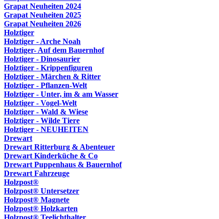
Grapat Neuheiten 2024
Grapat Neuheiten 2025
Grapat Neuheiten 2026
Holztiger
Holztiger - Arche Noah
Holztiger- Auf dem Bauernhof
Holztiger - Dinosaurier
Holztiger - Krippenfiguren
Holztiger - Märchen & Ritter
Holztiger - Pflanzen-Welt
Holztiger - Unter, im & am Wasser
Holztiger - Vogel-Welt
Holztiger - Wald & Wiese
Holztiger - Wilde Tiere
Holztiger - NEUHEITEN
Drewart
Drewart Ritterburg & Abenteuer
Drewart Kinderküche & Co
Drewart Puppenhaus & Bauernhof
Drewart Fahrzeuge
Holzpost®
Holzpost® Untersetzer
Holzpost® Magnete
Holzpost® Holzkarten
Holzpost® Teelichthalter