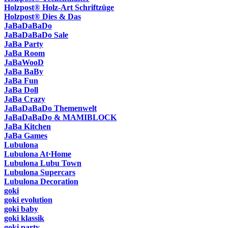
Holzpost® Holz-Art Schriftzüge
Holzpost® Dies & Das
JaBaDaBaDo
JaBaDaBaDo Sale
JaBa Party
JaBa Room
JaBaWooD
JaBa BaBy
JaBa Fun
JaBa Doll
JaBa Crazy
JaBaDaBaDo Themenwelt
JaBaDaBaDo & MAMIBLOCK
JaBa Kitchen
JaBa Games
Lubulona
Lubulona At·Home
Lubulona Lubu Town
Lubulona Supercars
Lubulona Decoration
goki
goki evolution
goki baby
goki klassik
goki party