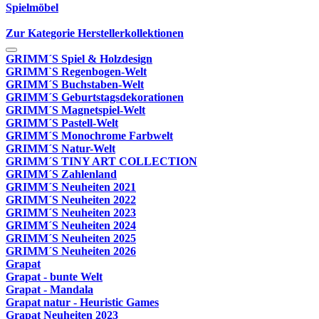
Spielmöbel
Zur Kategorie Herstellerkollektionen
GRIMM´S Spiel & Holzdesign
GRIMM`S Regenbogen-Welt
GRIMM´S Buchstaben-Welt
GRIMM´S Geburtstagsdekorationen
GRIMM´S Magnetspiel-Welt
GRIMM´S Pastell-Welt
GRIMM´S Monochrome Farbwelt
GRIMM´S Natur-Welt
GRIMM´S TINY ART COLLECTION
GRIMM´S Zahlenland
GRIMM´S Neuheiten 2021
GRIMM´S Neuheiten 2022
GRIMM´S Neuheiten 2023
GRIMM´S Neuheiten 2024
GRIMM´S Neuheiten 2025
GRIMM´S Neuheiten 2026
Grapat
Grapat - bunte Welt
Grapat - Mandala
Grapat natur - Heuristic Games
Grapat Neuheiten 2023