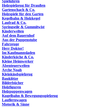
Spieluhren
Holzspielzeug für Draußen
Gartenschach & Co.
Holzspiele für den Garten
Kegelbahn & Holzkegel
Laufrad & Co.
Springseile & Gummitwist
Kinderwelten
Auf dem Bauernhof
Aus der Puppenstube
Fahrzeuge
Herr Doktor!
Im Kaufmannsladen
Kinderküche & Co.
Kleine Heimwerker
Abenteuerwelten
Arche Noah
Kleinkindspielzeug
Bauklötze
Bilderbücher
Holzfiguren
Holzpuppenwagen
Kugelbahn & Bewegungsspielzeug
Lauflernwagen
Motorik & Sinne