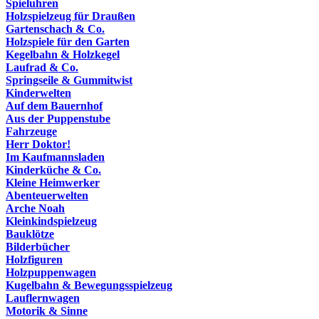
Spieluhren
Holzspielzeug für Draußen
Gartenschach & Co.
Holzspiele für den Garten
Kegelbahn & Holzkegel
Laufrad & Co.
Springseile & Gummitwist
Kinderwelten
Auf dem Bauernhof
Aus der Puppenstube
Fahrzeuge
Herr Doktor!
Im Kaufmannsladen
Kinderküche & Co.
Kleine Heimwerker
Abenteuerwelten
Arche Noah
Kleinkindspielzeug
Bauklötze
Bilderbücher
Holzfiguren
Holzpuppenwagen
Kugelbahn & Bewegungsspielzeug
Lauflernwagen
Motorik & Sinne