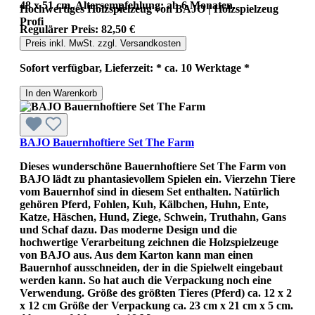
48 x 51 cm. Altersempfehlung: ab 6 Monaten.
Hochwertiges Holzspielzeug von BAJO | Holzspielzeug
Profi
Regulärer Preis:
82,50 €
Preis inkl. MwSt. zzgl. Versandkosten
Sofort verfügbar, Lieferzeit: * ca. 10 Werktage *
In den Warenkorb
BAJO Bauernhoftiere Set The Farm
Dieses wunderschöne Bauernhoftiere Set The Farm von
BAJO lädt zu phantasievollem Spielen ein. Vierzehn Tiere
vom Bauernhof sind in diesem Set enthalten. Natürlich
gehören Pferd, Fohlen, Kuh, Kälbchen, Huhn, Ente,
Katze, Häschen, Hund, Ziege, Schwein, Truthahn, Gans
und Schaf dazu. Das moderne Design und die
hochwertige Verarbeitung zeichnen die Holzspielzeuge
von BAJO aus. Aus dem Karton kann man einen
Bauernhof ausschneiden, der in die Spielwelt eingebaut
werden kann. So hat auch die Verpackung noch eine
Verwendung. Größe des größten Tieres (Pferd) ca. 12 x 2
x 12 cm Größe der Verpackung ca. 23 cm x 21 cm x 5 cm.