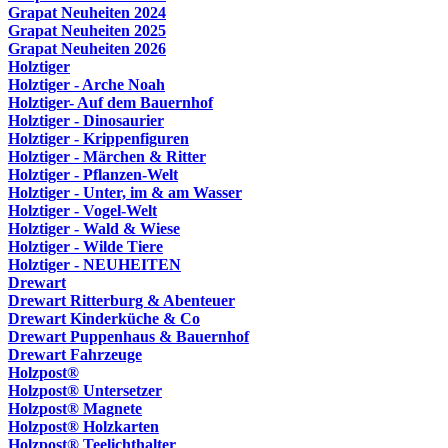
Grapat Neuheiten 2024
Grapat Neuheiten 2025
Grapat Neuheiten 2026
Holztiger
Holztiger - Arche Noah
Holztiger- Auf dem Bauernhof
Holztiger - Dinosaurier
Holztiger - Krippenfiguren
Holztiger - Märchen & Ritter
Holztiger - Pflanzen-Welt
Holztiger - Unter, im & am Wasser
Holztiger - Vogel-Welt
Holztiger - Wald & Wiese
Holztiger - Wilde Tiere
Holztiger - NEUHEITEN
Drewart
Drewart Ritterburg & Abenteuer
Drewart Kinderküche & Co
Drewart Puppenhaus & Bauernhof
Drewart Fahrzeuge
Holzpost®
Holzpost® Untersetzer
Holzpost® Magnete
Holzpost® Holzkarten
Holzpost® Teelichthalter