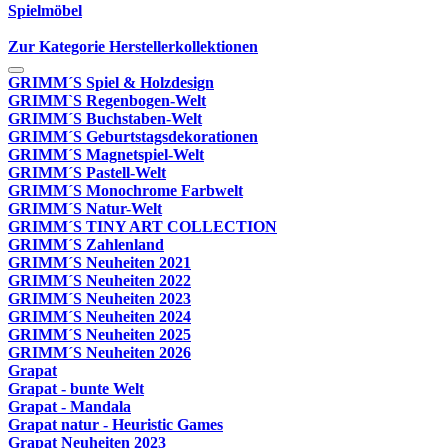
Spielmöbel
Zur Kategorie Herstellerkollektionen
GRIMM´S Spiel & Holzdesign
GRIMM`S Regenbogen-Welt
GRIMM´S Buchstaben-Welt
GRIMM´S Geburtstagsdekorationen
GRIMM´S Magnetspiel-Welt
GRIMM´S Pastell-Welt
GRIMM´S Monochrome Farbwelt
GRIMM´S Natur-Welt
GRIMM´S TINY ART COLLECTION
GRIMM´S Zahlenland
GRIMM´S Neuheiten 2021
GRIMM´S Neuheiten 2022
GRIMM´S Neuheiten 2023
GRIMM´S Neuheiten 2024
GRIMM´S Neuheiten 2025
GRIMM´S Neuheiten 2026
Grapat
Grapat - bunte Welt
Grapat - Mandala
Grapat natur - Heuristic Games
Grapat Neuheiten 2023