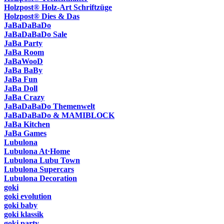
Holzpost® Holz-Art Schriftzüge
Holzpost® Dies & Das
JaBaDaBaDo
JaBaDaBaDo Sale
JaBa Party
JaBa Room
JaBaWooD
JaBa BaBy
JaBa Fun
JaBa Doll
JaBa Crazy
JaBaDaBaDo Themenwelt
JaBaDaBaDo & MAMIBLOCK
JaBa Kitchen
JaBa Games
Lubulona
Lubulona At·Home
Lubulona Lubu Town
Lubulona Supercars
Lubulona Decoration
goki
goki evolution
goki baby
goki klassik
goki party