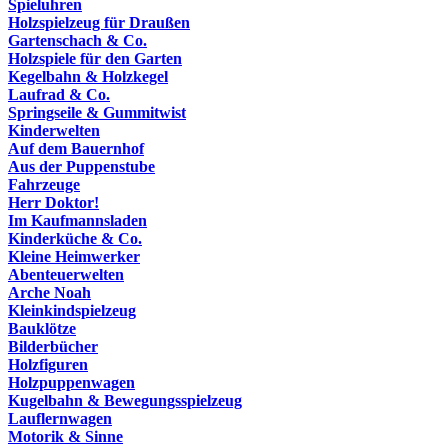
Spieluhren
Holzspielzeug für Draußen
Gartenschach & Co.
Holzspiele für den Garten
Kegelbahn & Holzkegel
Laufrad & Co.
Springseile & Gummitwist
Kinderwelten
Auf dem Bauernhof
Aus der Puppenstube
Fahrzeuge
Herr Doktor!
Im Kaufmannsladen
Kinderküche & Co.
Kleine Heimwerker
Abenteuerwelten
Arche Noah
Kleinkindspielzeug
Bauklötze
Bilderbücher
Holzfiguren
Holzpuppenwagen
Kugelbahn & Bewegungsspielzeug
Lauflernwagen
Motorik & Sinne