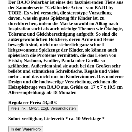
Der BAJO Polarbär ist eines der faszinierenden Tiere aus
der Sammlerserie "Gefährdete Arten" von BAJO by
TOBE. Es wird versucht, die stereotype Vorstellung
davon, was ein gutes Spielzeug für Kinder ist, zu
durchbrechen, indem die Marke sowohl im Alltag nach
Inspiration sucht als auch wichtige Themen wie Ökologie,
Toleranz und Gleichberechtigung aufgreift. So sind die
außergewöhnlichen Holztiere, deren Arme und Beine
beweglich sind, nicht nur sicherlich ganz schnell
liebgewonnene Spielzeuge der Kinder, sie können auch
spielerisch die Probleme vermitteln, die das Leben von
Eisbär, Nashorn, Faultier, Panda oder Gorilla so
gefährden. Außerdem sind sie auch bei den Großen sehr
beliebt und schmücken Schreibtische, Regale und vieles
mehr - und das nicht nur im Kinderzimmer. Das moderne
Design und die hochwertige Verarbeitung zeichnen die
Holzspielzeuge von BAJO aus. Größe ca. 17 x 7 x 10,5 cm
Altersempfehlung: ab 18 Monaten
Regulärer Preis:
43,50 €
Preis inkl. MwSt. zzgl. Versandkosten
Sofort verfügbar, Lieferzeit: * ca. 10 Werktage *
In den Warenkorb