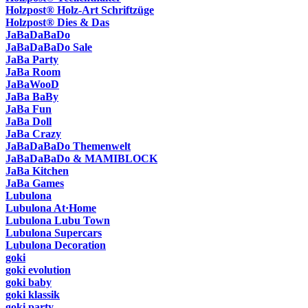
Holzpost® Holz-Art Schriftzüge
Holzpost® Dies & Das
JaBaDaBaDo
JaBaDaBaDo Sale
JaBa Party
JaBa Room
JaBaWooD
JaBa BaBy
JaBa Fun
JaBa Doll
JaBa Crazy
JaBaDaBaDo Themenwelt
JaBaDaBaDo & MAMIBLOCK
JaBa Kitchen
JaBa Games
Lubulona
Lubulona At·Home
Lubulona Lubu Town
Lubulona Supercars
Lubulona Decoration
goki
goki evolution
goki baby
goki klassik
goki party