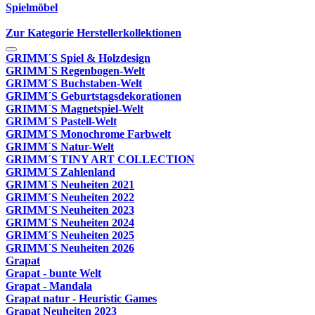
Spielmöbel
Zur Kategorie Herstellerkollektionen
GRIMM´S Spiel & Holzdesign
GRIMM`S Regenbogen-Welt
GRIMM´S Buchstaben-Welt
GRIMM´S Geburtstagsdekorationen
GRIMM´S Magnetspiel-Welt
GRIMM´S Pastell-Welt
GRIMM´S Monochrome Farbwelt
GRIMM´S Natur-Welt
GRIMM´S TINY ART COLLECTION
GRIMM´S Zahlenland
GRIMM´S Neuheiten 2021
GRIMM´S Neuheiten 2022
GRIMM´S Neuheiten 2023
GRIMM´S Neuheiten 2024
GRIMM´S Neuheiten 2025
GRIMM´S Neuheiten 2026
Grapat
Grapat - bunte Welt
Grapat - Mandala
Grapat natur - Heuristic Games
Grapat Neuheiten 2023