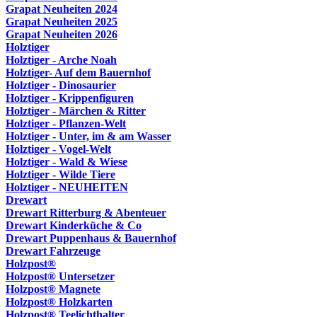
Grapat Neuheiten 2024
Grapat Neuheiten 2025
Grapat Neuheiten 2026
Holztiger
Holztiger - Arche Noah
Holztiger- Auf dem Bauernhof
Holztiger - Dinosaurier
Holztiger - Krippenfiguren
Holztiger - Märchen & Ritter
Holztiger - Pflanzen-Welt
Holztiger - Unter, im & am Wasser
Holztiger - Vogel-Welt
Holztiger - Wald & Wiese
Holztiger - Wilde Tiere
Holztiger - NEUHEITEN
Drewart
Drewart Ritterburg & Abenteuer
Drewart Kinderküche & Co
Drewart Puppenhaus & Bauernhof
Drewart Fahrzeuge
Holzpost®
Holzpost® Untersetzer
Holzpost® Magnete
Holzpost® Holzkarten
Holzpost® Teelichthalter