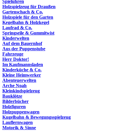
Spieluhren
Holzspielzeug für Draußen
Gartenschach & Co.
Holzspiele für den Garten
Kegelbahn & Holzkegel
Laufrad & Co.
Springseile & Gummitwist
Kinderwelten
Auf dem Bauernhof
Aus der Puppenstube
Fahrzeuge
Herr Doktor!
Im Kaufmannsladen
Kinderküche & Co.
Kleine Heimwerker
Abenteuerwelten
Arche Noah
Kleinkindspielzeug
Bauklötze
Bilderbücher
Holzfiguren
Holzpuppenwagen
Kugelbahn & Bewegungsspielzeug
Lauflernwagen
Motorik & Sinne