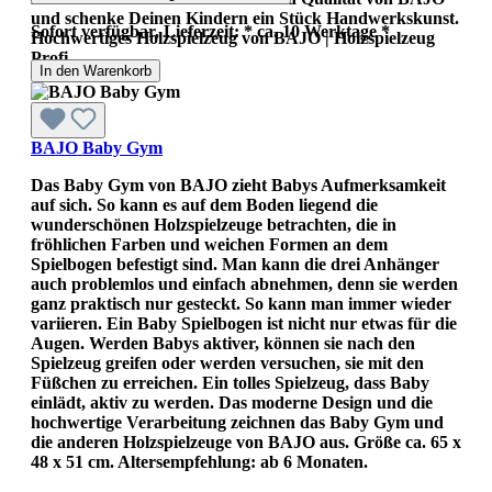
und schenke Deinen Kindern ein Stück Handwerkskunst.
Sofort verfügbar, Lieferzeit: * ca. 10 Werktage *
Hochwertiges Holzspielzeug von BAJO | Holzspielzeug
Profi
In den Warenkorb
BAJO Baby Gym
Das Baby Gym von BAJO zieht Babys Aufmerksamkeit
auf sich. So kann es auf dem Boden liegend die
wunderschönen Holzspielzeuge betrachten, die in
fröhlichen Farben und weichen Formen an dem
Spielbogen befestigt sind. Man kann die drei Anhänger
auch problemlos und einfach abnehmen, denn sie werden
ganz praktisch nur gesteckt. So kann man immer wieder
variieren. Ein Baby Spielbogen ist nicht nur etwas für die
Augen. Werden Babys aktiver, können sie nach den
Spielzeug greifen oder werden versuchen, sie mit den
Füßchen zu erreichen. Ein tolles Spielzeug, dass Baby
einlädt, aktiv zu werden. Das moderne Design und die
hochwertige Verarbeitung zeichnen das Baby Gym und
die anderen Holzspielzeuge von BAJO aus. Größe ca. 65 x
48 x 51 cm. Altersempfehlung: ab 6 Monaten.