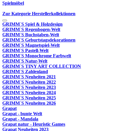
Spielmöbel
Zur Kategorie Herstellerkollektionen
GRIMM´S Spiel & Holzdesign
GRIMM`S Regenbogen-Welt
GRIMM´S Buchstaben-Welt
GRIMM´S Geburtstagsdekorationen
GRIMM´S Magnetspiel-Welt
GRIMM´S Pastell-Welt
GRIMM´S Monochrome Farbwelt
GRIMM´S Natur-Welt
GRIMM´S TINY ART COLLECTION
GRIMM´S Zahlenland
GRIMM´S Neuheiten 2021
GRIMM´S Neuheiten 2022
GRIMM´S Neuheiten 2023
GRIMM´S Neuheiten 2024
GRIMM´S Neuheiten 2025
GRIMM´S Neuheiten 2026
Grapat
Grapat - bunte Welt
Grapat - Mandala
Grapat natur - Heuristic Games
Grapat Neuheiten 2023