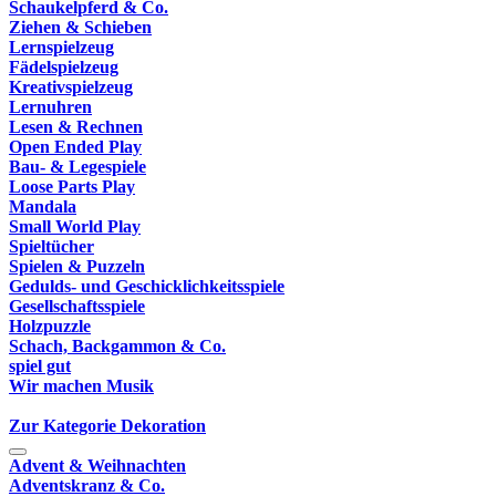
Schaukelpferd & Co.
Ziehen & Schieben
Lernspielzeug
Fädelspielzeug
Kreativspielzeug
Lernuhren
Lesen & Rechnen
Open Ended Play
Bau- & Legespiele
Loose Parts Play
Mandala
Small World Play
Spieltücher
Spielen & Puzzeln
Gedulds- und Geschicklichkeitsspiele
Gesellschaftsspiele
Holzpuzzle
Schach, Backgammon & Co.
spiel gut
Wir machen Musik
Zur Kategorie Dekoration
Advent & Weihnachten
Adventskranz & Co.