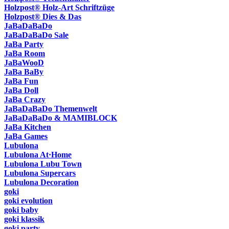
Holzpost® Holz-Art Schriftzüge
Holzpost® Dies & Das
JaBaDaBaDo
JaBaDaBaDo Sale
JaBa Party
JaBa Room
JaBaWooD
JaBa BaBy
JaBa Fun
JaBa Doll
JaBa Crazy
JaBaDaBaDo Themenwelt
JaBaDaBaDo & MAMIBLOCK
JaBa Kitchen
JaBa Games
Lubulona
Lubulona At·Home
Lubulona Lubu Town
Lubulona Supercars
Lubulona Decoration
goki
goki evolution
goki baby
goki klassik
goki party