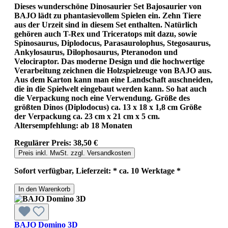
Dieses wunderschöne Dinosaurier Set Bajosaurier von
BAJO lädt zu phantasievollem Spielen ein. Zehn Tiere
aus der Urzeit sind in diesem Set enthalten. Natürlich
gehören auch T-Rex und Triceratops mit dazu, sowie
Spinosaurus, Diplodocus, Parasaurolophus, Stegosaurus,
Ankylosaurus, Dilophosaurus, Pteranodon und
Velociraptor. Das moderne Design und die hochwertige
Verarbeitung zeichnen die Holzspielzeuge von BAJO aus.
Aus dem Karton kann man eine Landschaft auschneiden,
die in die Spielwelt eingebaut werden kann. So hat auch
die Verpackung noch eine Verwendung. Größe des
größten Dinos (Diplodocus) ca. 13 x 18 x 1,8 cm Größe
der Verpackung ca. 23 cm x 21 cm x 5 cm.
Altersempfehlung: ab 18 Monaten
Regulärer Preis:
38,50 €
Preis inkl. MwSt. zzgl. Versandkosten
Sofort verfügbar, Lieferzeit: * ca. 10 Werktage *
In den Warenkorb
BAJO Domino 3D