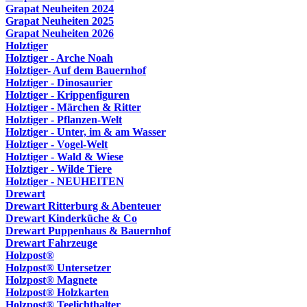
Grapat Neuheiten 2024
Grapat Neuheiten 2025
Grapat Neuheiten 2026
Holztiger
Holztiger - Arche Noah
Holztiger- Auf dem Bauernhof
Holztiger - Dinosaurier
Holztiger - Krippenfiguren
Holztiger - Märchen & Ritter
Holztiger - Pflanzen-Welt
Holztiger - Unter, im & am Wasser
Holztiger - Vogel-Welt
Holztiger - Wald & Wiese
Holztiger - Wilde Tiere
Holztiger - NEUHEITEN
Drewart
Drewart Ritterburg & Abenteuer
Drewart Kinderküche & Co
Drewart Puppenhaus & Bauernhof
Drewart Fahrzeuge
Holzpost®
Holzpost® Untersetzer
Holzpost® Magnete
Holzpost® Holzkarten
Holzpost® Teelichthalter