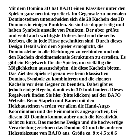
Mit dem Domino 3D hat BAJO einen Klassiker unter den
Spielen ganz neu interpretiert. Im Gegensatz zu normalen
Dominosteinen unterscheiden sich die 28 Kacheln des 3D
Dominos in einigen Punkten. So sind sie doppelseitig und
haben Symbole anstelle von Punkten. Der aber größte
und wohl auch wichtigste Unterschied sind die sechs
Kerben, die in jede Fliese geschnitten sind. Durch dieses
Design-Detail wird dem Spieler ermöglicht, die
Dominosteine in alle Richtungen zu verbinden und mit
den Kacheln dreidimensionale Strukturen zu erstellen. Es
gibt ein Regelwerk für die Spieler, um vielfältig die
Möglichkeiten auszuschöpfen, die diese Kacheln bieten.
Das Ziel des Spiels ist genau wie beim klassischen
Domino, Symbole zu kombinieren und die eigenen
Kacheln vor dem Gegner zu beenden. Dabei gibt es
jedoch einige Regeln, damit es in 3D funktioniert. Dieses
Regelwerk finden Sie hier (bitte klicken) auf der BAJO
Website. Beim Stapeln und Bauen mit den
Holzbausteinen werden vor allem die Hand-Auge-
Koordination und die Feinmotorik angesprochen, bei
diesem 3D Domino kommt auber auch die Kreativität
nicht zu kurz. Das moderne Design und die hochwertige
Verarbeitung zeichnen das Domino 3D und die anderen
Holzspielzeuge von BAJO aus. Größe ca. 9 x 4,5 x 0,6