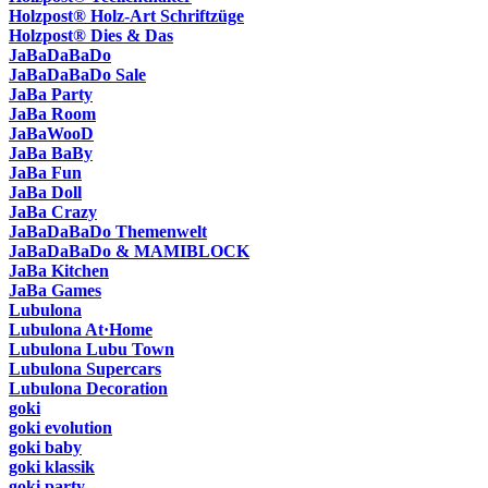
Holzpost® Holz-Art Schriftzüge
Holzpost® Dies & Das
JaBaDaBaDo
JaBaDaBaDo Sale
JaBa Party
JaBa Room
JaBaWooD
JaBa BaBy
JaBa Fun
JaBa Doll
JaBa Crazy
JaBaDaBaDo Themenwelt
JaBaDaBaDo & MAMIBLOCK
JaBa Kitchen
JaBa Games
Lubulona
Lubulona At·Home
Lubulona Lubu Town
Lubulona Supercars
Lubulona Decoration
goki
goki evolution
goki baby
goki klassik
goki party