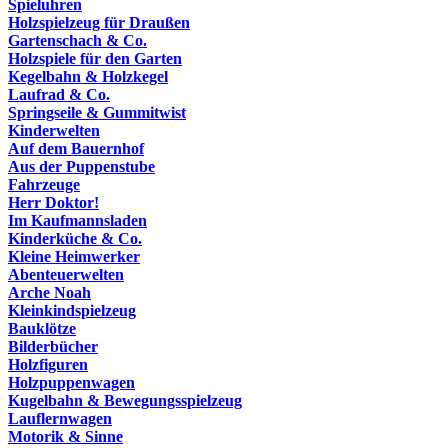
Spieluhren
Holzspielzeug für Draußen
Gartenschach & Co.
Holzspiele für den Garten
Kegelbahn & Holzkegel
Laufrad & Co.
Springseile & Gummitwist
Kinderwelten
Auf dem Bauernhof
Aus der Puppenstube
Fahrzeuge
Herr Doktor!
Im Kaufmannsladen
Kinderküche & Co.
Kleine Heimwerker
Abenteuerwelten
Arche Noah
Kleinkindspielzeug
Bauklötze
Bilderbücher
Holzfiguren
Holzpuppenwagen
Kugelbahn & Bewegungsspielzeug
Lauflernwagen
Motorik & Sinne