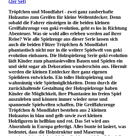
(2er Set)
Tröpfchen und Mondfahrt - zwei ganz zauberhafte
Holzautos zum Greifen für kleine Weltentdecker. Denn
sobald die Fahrer einsteigen in die beiden kleinen
Greiffahrzeuge von goki evolution, geht es los in Richtung
Abenteuer. Was sie wohl alles erleben werden auf ihrer
Reise? Wie alle Spielzeuge aus dieser Serie lassen sich
auch die beiden Flitzer Tröpfchen & Mondfahrt
phantastisch nicht nur in die weitere Spielwelt von goki
evolution einbauen. Die Holzspielzeug Serie goki evolution
lädt Kinder zum phantasievollen Bauen und Spielen ein
und sieht sogar als Dekoration wunderschön aus. Hiermit
werden die kleinen Entdecker ihre ganz eigenen
Spielideen entwickeln. Ein tolles Holzspielzeug und
wahnsinnig viele Spielmöglichkeiten. Denn durch die
zurückhaltende Gestaltung der Holzspielzeuge haben
Kinder die Möglichkeit, ihre Phantasien im freien Spiel
auszuleben und können immer wieder neue und
spannende Spielwelten schaffen. Die Greiffahrzeuge
Tröpfchen & Mondfahrt bestehen aus 2 kleinen
Holzautos in blau und gelb sowie zwei kleinen
Holzfiguren in hellblau und rot. Das Set wird aus
Ahornholz in Europa gefertigt. Alles bunte ist lasiert, was
bedeutet, dass die Holzstruktur und Maserung