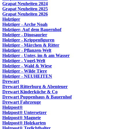
Grapat Neuheiten 2024
Grapat Neuheiten 2025
Grapat Neuheiten 2026
Holztiger
Holztiger - Arche Noah
Holztiger- Auf dem Bauernhof
Holztiger - Dinosaurier
Holztiger - Krippenfiguren
Holztiger - Märchen & Ritter
Holztiger - Pflanzen-Welt
Holztiger - Unter, im & am Wasser
Holztiger - Vogel-Welt
Holztiger - Wald & Wiese
Holztiger - Wilde Tiere
Holztiger - NEUHEITEN
Drewart
Drewart Ritterburg & Abenteuer
Drewart Kinderküche & Co
Drewart Puppenhaus & Bauernhof
Drewart Fahrzeuge
Holzpost®
Holzpost® Untersetzer
Holzpost® Magnete
Holzpost® Holzkarten
Holzpost® Teelichthalter