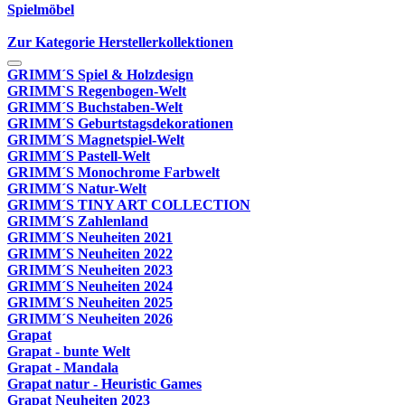
Spielmöbel
Zur Kategorie Herstellerkollektionen
GRIMM´S Spiel & Holzdesign
GRIMM`S Regenbogen-Welt
GRIMM´S Buchstaben-Welt
GRIMM´S Geburtstagsdekorationen
GRIMM´S Magnetspiel-Welt
GRIMM´S Pastell-Welt
GRIMM´S Monochrome Farbwelt
GRIMM´S Natur-Welt
GRIMM´S TINY ART COLLECTION
GRIMM´S Zahlenland
GRIMM´S Neuheiten 2021
GRIMM´S Neuheiten 2022
GRIMM´S Neuheiten 2023
GRIMM´S Neuheiten 2024
GRIMM´S Neuheiten 2025
GRIMM´S Neuheiten 2026
Grapat
Grapat - bunte Welt
Grapat - Mandala
Grapat natur - Heuristic Games
Grapat Neuheiten 2023