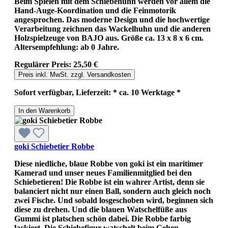
Beim Spielen mit dem Schiebehuhn werden vor allem die
Hand-Auge-Koordination und die Feinmotorik
angesprochen. Das moderne Design und die hochwertige
Verarbeitung zeichnen das Wackelhuhn und die anderen
Holzspielzeuge von BAJO aus. Größe ca. 13 x 8 x 6 cm.
Altersempfehlung: ab 0 Jahre.
Regulärer Preis:
25,50 €
Preis inkl. MwSt. zzgl. Versandkosten
Sofort verfügbar, Lieferzeit: * ca. 10 Werktage *
In den Warenkorb
goki Schiebetier Robbe
Diese niedliche, blaue Robbe von goki ist ein maritimer
Kamerad und unser neues Familienmitglied bei den
Schiebetieren! Die Robbe ist ein wahrer Artist, denn sie
balanciert nicht nur einen Ball, sondern auch gleich noch
zwei Fische. Und sobald losgeschoben wird, beginnen sich
diese zu drehen. Und die blauen Watschelfüße aus
Gummi ist platschen schön dabei. Die Robbe farbig
lackiert. Die Schiebefigur watschelt beim Gehen