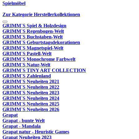
Spielmöbel
Zur Kategorie Herstellerkollektionen
GRIMM´S Spiel & Holzdesign
GRIMM`S Regenbogen-Welt
GRIMM´S Buchstaben-Welt
GRIMM´S Geburtstagsdekorationen
GRIMM´S Magnetspiel-Welt
GRIMM´S Pastell-Welt
GRIMM´S Monochrome Farbwelt
GRIMM´S Natur-Welt
GRIMM´S TINY ART COLLECTION
GRIMM´S Zahlenland
GRIMM´S Neuheiten 2021
GRIMM´S Neuheiten 2022
GRIMM´S Neuheiten 2023
GRIMM´S Neuheiten 2024
GRIMM´S Neuheiten 2025
GRIMM´S Neuheiten 2026
Grapat
Grapat - bunte Welt
Grapat - Mandala
Grapat natur - Heuristic Games
Grapat Neuheiten 2023