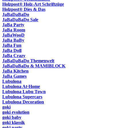
Holzpost® Holz-Art Schriftzüge
Holzpost® Dies & Das
JaBaDaBaDo
JaBaDaBaDo Sale
JaBa Party
JaBa Room
JaBaWooD
JaBa BaBy
JaBa Fun
JaBa Doll
JaBa Crazy
JaBaDaBaDo Themenwelt
JaBaDaBaDo & MAMIBLOCK
JaBa Kitchen
JaBa Games
Lubulona
Lubulona At·Home
Lubulona Lubu Town
Lubulona Supercars
Lubulona Decoration
goki
goki evolution
goki baby
goki klassik
goki party