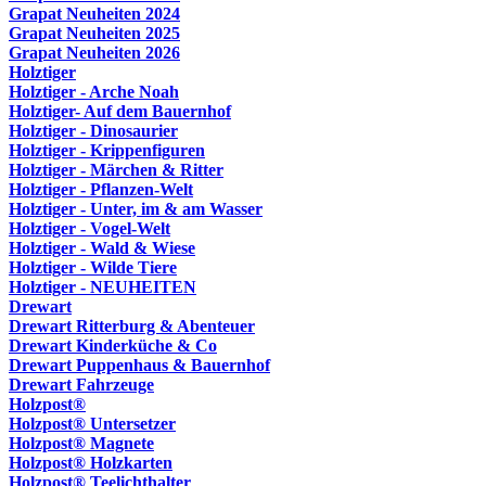
Grapat Neuheiten 2024
Grapat Neuheiten 2025
Grapat Neuheiten 2026
Holztiger
Holztiger - Arche Noah
Holztiger- Auf dem Bauernhof
Holztiger - Dinosaurier
Holztiger - Krippenfiguren
Holztiger - Märchen & Ritter
Holztiger - Pflanzen-Welt
Holztiger - Unter, im & am Wasser
Holztiger - Vogel-Welt
Holztiger - Wald & Wiese
Holztiger - Wilde Tiere
Holztiger - NEUHEITEN
Drewart
Drewart Ritterburg & Abenteuer
Drewart Kinderküche & Co
Drewart Puppenhaus & Bauernhof
Drewart Fahrzeuge
Holzpost®
Holzpost® Untersetzer
Holzpost® Magnete
Holzpost® Holzkarten
Holzpost® Teelichthalter