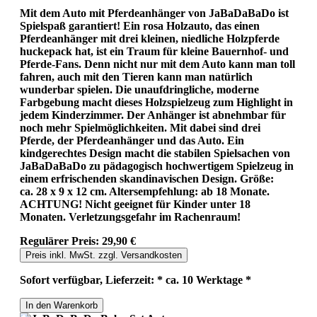
Mit dem Auto mit Pferdeanhänger von JaBaDaBaDo ist
Spielspaß garantiert! Ein rosa Holzauto, das einen
Pferdeanhänger mit drei kleinen, niedliche Holzpferde
huckepack hat, ist ein Traum für kleine Bauernhof- und
Pferde-Fans. Denn nicht nur mit dem Auto kann man toll
fahren, auch mit den Tieren kann man natürlich
wunderbar spielen. Die unaufdringliche, moderne
Farbgebung macht dieses Holzspielzeug zum Highlight in
jedem Kinderzimmer. Der Anhänger ist abnehmbar für
noch mehr Spielmöglichkeiten. Mit dabei sind drei
Pferde, der Pferdeanhänger und das Auto. Ein
kindgerechtes Design macht die stabilen Spielsachen von
JaBaDaBaDo zu pädagogisch hochwertigem Spielzeug in
einem erfrischenden skandinavischen Design. Größe:
ca. 28 x 9 x 12 cm. Altersempfehlung: ab 18 Monate.
ACHTUNG! Nicht geeignet für Kinder unter 18
Monaten. Verletzungsgefahr im Rachenraum!
Regulärer Preis:
29,90 €
Preis inkl. MwSt. zzgl. Versandkosten
Sofort verfügbar, Lieferzeit: * ca. 10 Werktage *
In den Warenkorb