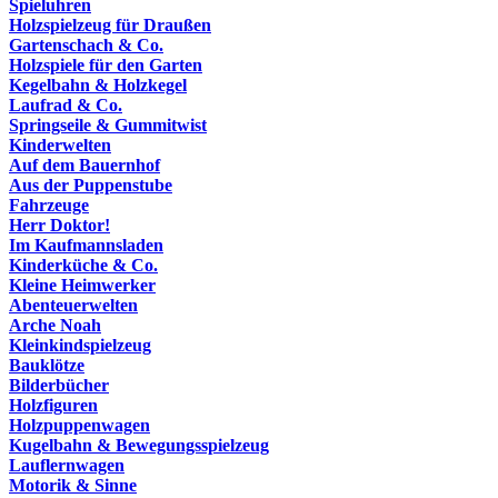
Spieluhren
Holzspielzeug für Draußen
Gartenschach & Co.
Holzspiele für den Garten
Kegelbahn & Holzkegel
Laufrad & Co.
Springseile & Gummitwist
Kinderwelten
Auf dem Bauernhof
Aus der Puppenstube
Fahrzeuge
Herr Doktor!
Im Kaufmannsladen
Kinderküche & Co.
Kleine Heimwerker
Abenteuerwelten
Arche Noah
Kleinkindspielzeug
Bauklötze
Bilderbücher
Holzfiguren
Holzpuppenwagen
Kugelbahn & Bewegungsspielzeug
Lauflernwagen
Motorik & Sinne