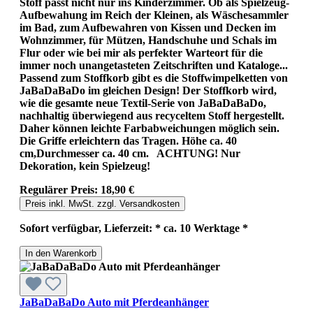
Stoff passt nicht nur ins Kinderzimmer. Ob als Spielzeug-
Aufbewahung im Reich der Kleinen, als Wäschesammler
im Bad, zum Aufbewahren von Kissen und Decken im
Wohnzimmer, für Mützen, Handschuhe und Schals im
Flur oder wie bei mir als perfekter Warteort für die
immer noch unangetasteten Zeitschriften und Kataloge...
Passend zum Stoffkorb gibt es die Stoffwimpelketten von
JaBaDaBaDo im gleichen Design! Der Stoffkorb wird,
wie die gesamte neue Textil-Serie von JaBaDaBaDo,
nachhaltig überwiegend aus recyceltem Stoff hergestellt.
Daher können leichte Farbabweichungen möglich sein.
Die Griffe erleichtern das Tragen. Höhe ca. 40
cm,Durchmesser ca. 40 cm. ACHTUNG! Nur
Dekoration, kein Spielzeug!
Regulärer Preis:
18,90 €
Preis inkl. MwSt. zzgl. Versandkosten
Sofort verfügbar, Lieferzeit: * ca. 10 Werktage *
In den Warenkorb
JaBaDaBaDo Auto mit Pferdeanhänger