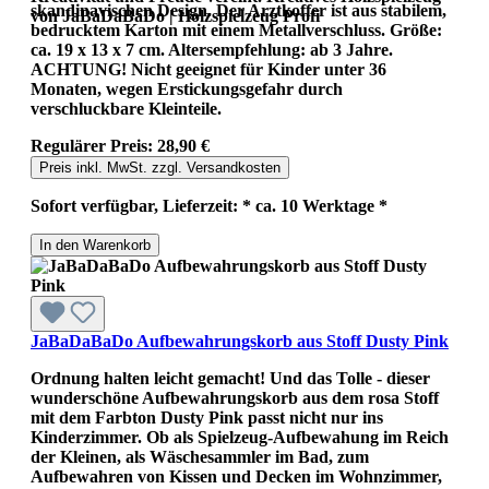
skandinavischen Design. Der Arztkoffer ist aus stabilem,
von JaBaDaBaDo | Holzspielzeug Profi
bedrucktem Karton mit einem Metallverschluss. Größe:
ca. 19 x 13 x 7 cm. Altersempfehlung: ab 3 Jahre.
ACHTUNG! Nicht geeignet für Kinder unter 36
Monaten, wegen Erstickungsgefahr durch
verschluckbare Kleinteile.
Regulärer Preis:
28,90 €
Preis inkl. MwSt. zzgl. Versandkosten
Sofort verfügbar, Lieferzeit: * ca. 10 Werktage *
In den Warenkorb
JaBaDaBaDo Aufbewahrungskorb aus Stoff Dusty Pink
Ordnung halten leicht gemacht! Und das Tolle - dieser
wunderschöne Aufbewahrungskorb aus dem rosa Stoff
mit dem Farbton Dusty Pink passt nicht nur ins
Kinderzimmer. Ob als Spielzeug-Aufbewahung im Reich
der Kleinen, als Wäschesammler im Bad, zum
Aufbewahren von Kissen und Decken im Wohnzimmer,