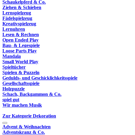
Schaukelpferd & Co.
Ziehen & Schieben
Lernspielzeug
Fädelspielzeug
Kreativspielzeug
Lernuhren
Lesen & Rechnen
Open Ended Play
Bau- & Legespiele
Loose Parts Play
Mandala
Small World Play
Spieltücher
Spielen & Puzzeln
Gedulds- und Geschicklichkeitsspiele
Gesellschaftsspiele
Holzpuzzle
Schach, Backgammon & Co.
spiel gut
Wir machen Musik
Zur Kategorie Dekoration
Advent & Weihnachten
Adventskranz & Co.