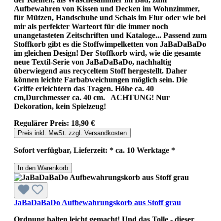
Aufbewahren von Kissen und Decken im Wohnzimmer,
für Mützen, Handschuhe und Schals im Flur oder wie bei
mir als perfekter Warteort für die immer noch
unangetasteten Zeitschriften und Kataloge... Passend zum
Stoffkorb gibt es die Stoffwimpelketten von JaBaDaBaDo
im gleichen Design! Der Stoffkorb wird, wie die gesamte
neue Textil-Serie von JaBaDaBaDo, nachhaltig
überwiegend aus recyceltem Stoff hergestellt. Daher
können leichte Farbabweichungen möglich sein. Die
Griffe erleichtern das Tragen. Höhe ca. 40
cm,Durchmesser ca. 40 cm. ACHTUNG! Nur
Dekoration, kein Spielzeug!
Regulärer Preis:
18,90 €
Preis inkl. MwSt. zzgl. Versandkosten
Sofort verfügbar, Lieferzeit: * ca. 10 Werktage *
In den Warenkorb
JaBaDaBaDo Aufbewahrungskorb aus Stoff grau
Ordnung halten leicht gemacht! Und das Tolle - dieser