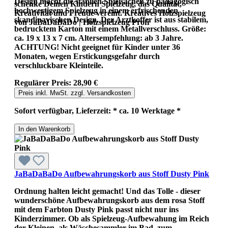
Design macht die stabilen Spielsachen zu pädagogisch
schenke Deinen Kindern Spielzeug, das Qualität,
hochwertigem Spielzeug in einem erfrischenden
Kreativität und Freude vereint. Kreatives Holzspielzeug
skandinavischen Design. Der Arztkoffer ist aus stabilem,
von JaBaDaBaDo | Holzspielzeug Profi
bedrucktem Karton mit einem Metallverschluss. Größe:
ca. 19 x 13 x 7 cm. Altersempfehlung: ab 3 Jahre.
ACHTUNG! Nicht geeignet für Kinder unter 36
Monaten, wegen Erstickungsgefahr durch
verschluckbare Kleinteile.
Regulärer Preis:
28,90 €
Preis inkl. MwSt. zzgl. Versandkosten
Sofort verfügbar, Lieferzeit: * ca. 10 Werktage *
In den Warenkorb
JaBaDaBaDo Aufbewahrungskorb aus Stoff Dusty Pink
Ordnung halten leicht gemacht! Und das Tolle - dieser
wunderschöne Aufbewahrungskorb aus dem rosa Stoff
mit dem Farbton Dusty Pink passt nicht nur ins
Kinderzimmer. Ob als Spielzeug-Aufbewahung im Reich
der Kleinen, als Wäschesammler im Bad, zum