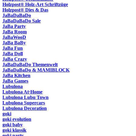
Holzpost® Holz-Art Schriftzüge
Holzpost® Dies & Das
JaBaDaBaDo
JaBaDaBaDo Sale
JaBa Party
JaBa Room
JaBaWooD
JaBa BaBy
JaBa Fun
JaBa Doll
JaBa Crazy
JaBaDaBaDo Themenwelt
JaBaDaBaDo & MAMIBLOCK
JaBa Kitchen
JaBa Games
Lubulona
Lubulona At·Home
Lubulona Lubu Town
Lubulona Supercars
Lubulona Decoration
goki
goki evolution
goki baby
goki klassik
goki party