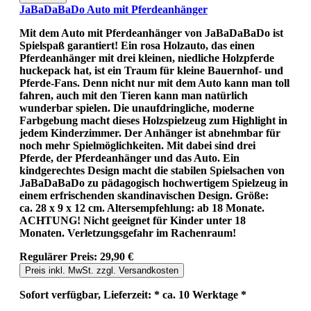
JaBaDaBaDo Auto mit Pferdeanhänger
Mit dem Auto mit Pferdeanhänger von JaBaDaBaDo ist
Spielspaß garantiert! Ein rosa Holzauto, das einen
Pferdeanhänger mit drei kleinen, niedliche Holzpferde
huckepack hat, ist ein Traum für kleine Bauernhof- und
Pferde-Fans. Denn nicht nur mit dem Auto kann man toll
fahren, auch mit den Tieren kann man natürlich
wunderbar spielen. Die unaufdringliche, moderne
Farbgebung macht dieses Holzspielzeug zum Highlight in
jedem Kinderzimmer. Der Anhänger ist abnehmbar für
noch mehr Spielmöglichkeiten. Mit dabei sind drei
Pferde, der Pferdeanhänger und das Auto. Ein
kindgerechtes Design macht die stabilen Spielsachen von
JaBaDaBaDo zu pädagogisch hochwertigem Spielzeug in
einem erfrischenden skandinavischen Design. Größe:
ca. 28 x 9 x 12 cm. Altersempfehlung: ab 18 Monate.
ACHTUNG! Nicht geeignet für Kinder unter 18
Monaten. Verletzungsgefahr im Rachenraum!
Regulärer Preis:
29,90 €
Preis inkl. MwSt. zzgl. Versandkosten
Sofort verfügbar, Lieferzeit: * ca. 10 Werktage *