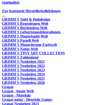
Spielmöbel
Zur Kategorie Herstellerkollektionen
GRIMM´S Spiel & Holzdesign
GRIMM`S Regenbogen-Welt
GRIMM´S Buchstaben-Welt
GRIMM´S Geburtstagsdekorationen
GRIMM´S Magnetspiel-Welt
GRIMM´S Pastell-Welt
GRIMM´S Monochrome Farbwelt
GRIMM´S Natur-Welt
GRIMM´S TINY ART COLLECTION
GRIMM´S Zahlenland
GRIMM´S Neuheiten 2021
GRIMM´S Neuheiten 2022
GRIMM´S Neuheiten 2023
GRIMM´S Neuheiten 2024
GRIMM´S Neuheiten 2025
GRIMM´S Neuheiten 2026
Grapat
Grapat - bunte Welt
Grapat - Mandala
Grapat natur - Heuristic Games
Grapat Neuheiten 2023