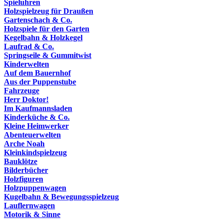
Spieluhren
Holzspielzeug für Draußen
Gartenschach & Co.
Holzspiele für den Garten
Kegelbahn & Holzkegel
Laufrad & Co.
Springseile & Gummitwist
Kinderwelten
Auf dem Bauernhof
Aus der Puppenstube
Fahrzeuge
Herr Doktor!
Im Kaufmannsladen
Kinderküche & Co.
Kleine Heimwerker
Abenteuerwelten
Arche Noah
Kleinkindspielzeug
Bauklötze
Bilderbücher
Holzfiguren
Holzpuppenwagen
Kugelbahn & Bewegungsspielzeug
Lauflernwagen
Motorik & Sinne