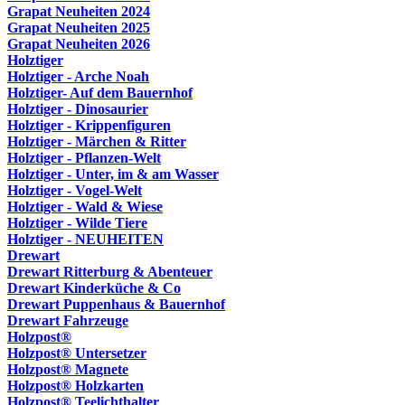
Grapat Neuheiten 2024
Grapat Neuheiten 2025
Grapat Neuheiten 2026
Holztiger
Holztiger - Arche Noah
Holztiger- Auf dem Bauernhof
Holztiger - Dinosaurier
Holztiger - Krippenfiguren
Holztiger - Märchen & Ritter
Holztiger - Pflanzen-Welt
Holztiger - Unter, im & am Wasser
Holztiger - Vogel-Welt
Holztiger - Wald & Wiese
Holztiger - Wilde Tiere
Holztiger - NEUHEITEN
Drewart
Drewart Ritterburg & Abenteuer
Drewart Kinderküche & Co
Drewart Puppenhaus & Bauernhof
Drewart Fahrzeuge
Holzpost®
Holzpost® Untersetzer
Holzpost® Magnete
Holzpost® Holzkarten
Holzpost® Teelichthalter