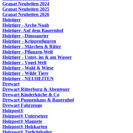
Grapat Neuheiten 2024
Grapat Neuheiten 2025
Grapat Neuheiten 2026
Holztiger
Holztiger - Arche Noah
Holztiger- Auf dem Bauernhof
Holztiger - Dinosaurier
Holztiger - Krippenfiguren
Holztiger - Märchen & Ritter
Holztiger - Pflanzen-Welt
Holztiger - Unter, im & am Wasser
Holztiger - Vogel-Welt
Holztiger - Wald & Wiese
Holztiger - Wilde Tiere
Holztiger - NEUHEITEN
Drewart
Drewart Ritterburg & Abenteuer
Drewart Kinderküche & Co
Drewart Puppenhaus & Bauernhof
Drewart Fahrzeuge
Holzpost®
Holzpost® Untersetzer
Holzpost® Magnete
Holzpost® Holzkarten
Holzpost® Teelichthalter