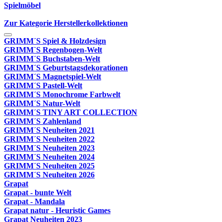
Spielmöbel
Zur Kategorie Herstellerkollektionen
GRIMM´S Spiel & Holzdesign
GRIMM`S Regenbogen-Welt
GRIMM´S Buchstaben-Welt
GRIMM´S Geburtstagsdekorationen
GRIMM´S Magnetspiel-Welt
GRIMM´S Pastell-Welt
GRIMM´S Monochrome Farbwelt
GRIMM´S Natur-Welt
GRIMM´S TINY ART COLLECTION
GRIMM´S Zahlenland
GRIMM´S Neuheiten 2021
GRIMM´S Neuheiten 2022
GRIMM´S Neuheiten 2023
GRIMM´S Neuheiten 2024
GRIMM´S Neuheiten 2025
GRIMM´S Neuheiten 2026
Grapat
Grapat - bunte Welt
Grapat - Mandala
Grapat natur - Heuristic Games
Grapat Neuheiten 2023