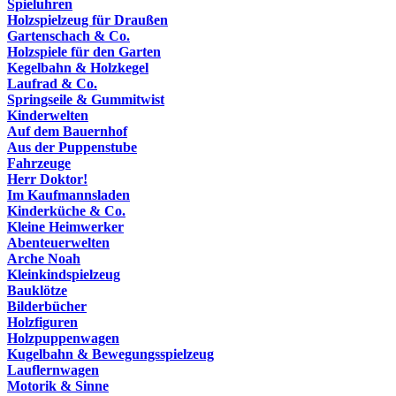
Spieluhren
Holzspielzeug für Draußen
Gartenschach & Co.
Holzspiele für den Garten
Kegelbahn & Holzkegel
Laufrad & Co.
Springseile & Gummitwist
Kinderwelten
Auf dem Bauernhof
Aus der Puppenstube
Fahrzeuge
Herr Doktor!
Im Kaufmannsladen
Kinderküche & Co.
Kleine Heimwerker
Abenteuerwelten
Arche Noah
Kleinkindspielzeug
Bauklötze
Bilderbücher
Holzfiguren
Holzpuppenwagen
Kugelbahn & Bewegungsspielzeug
Lauflernwagen
Motorik & Sinne