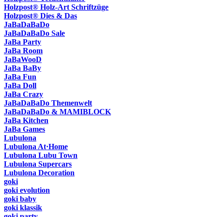
Holzpost® Holz-Art Schriftzüge
Holzpost® Dies & Das
JaBaDaBaDo
JaBaDaBaDo Sale
JaBa Party
JaBa Room
JaBaWooD
JaBa BaBy
JaBa Fun
JaBa Doll
JaBa Crazy
JaBaDaBaDo Themenwelt
JaBaDaBaDo & MAMIBLOCK
JaBa Kitchen
JaBa Games
Lubulona
Lubulona At·Home
Lubulona Lubu Town
Lubulona Supercars
Lubulona Decoration
goki
goki evolution
goki baby
goki klassik
goki party