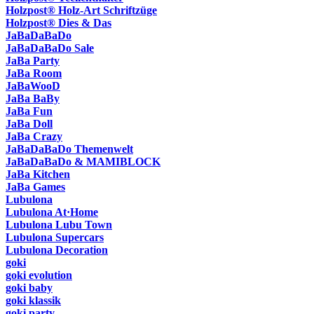
Holzpost® Holz-Art Schriftzüge
Holzpost® Dies & Das
JaBaDaBaDo
JaBaDaBaDo Sale
JaBa Party
JaBa Room
JaBaWooD
JaBa BaBy
JaBa Fun
JaBa Doll
JaBa Crazy
JaBaDaBaDo Themenwelt
JaBaDaBaDo & MAMIBLOCK
JaBa Kitchen
JaBa Games
Lubulona
Lubulona At·Home
Lubulona Lubu Town
Lubulona Supercars
Lubulona Decoration
goki
goki evolution
goki baby
goki klassik
goki party