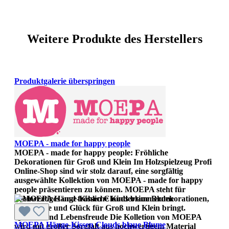
Weitere Produkte des Herstellers
Produktgalerie überspringen
MOEPA - made for happy people
MOEPA - made for happy people: Fröhliche
Dekorationen für Groß und Klein Im Holzspielzeug Profi
Online-Shop sind wir stolz darauf, eine sorgfältig
ausgewählte Kollektion von MOEPA - made for happy
people präsentieren zu können. MOEPA steht für
hochwertiges und fröhliche Kinderzimmerdekorationen,
die Freude und Glück für Groß und Klein bringt.
Qualität und Lebensfreude Die Kolletion von MOEPA
MOEPA Hänge-Kissen Clouds blaue Blume
wird mit großer Sorgfalt aus hochwertigem Material