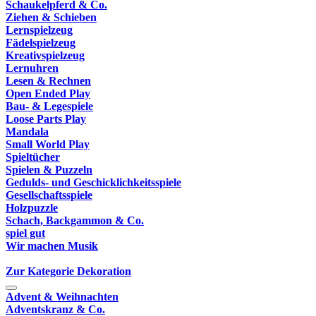
Schaukelpferd & Co.
Ziehen & Schieben
Lernspielzeug
Fädelspielzeug
Kreativspielzeug
Lernuhren
Lesen & Rechnen
Open Ended Play
Bau- & Legespiele
Loose Parts Play
Mandala
Small World Play
Spieltücher
Spielen & Puzzeln
Gedulds- und Geschicklichkeitsspiele
Gesellschaftsspiele
Holzpuzzle
Schach, Backgammon & Co.
spiel gut
Wir machen Musik
Zur Kategorie Dekoration
Advent & Weihnachten
Adventskranz & Co.