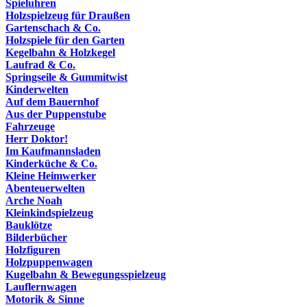
Spieluhren
Holzspielzeug für Draußen
Gartenschach & Co.
Holzspiele für den Garten
Kegelbahn & Holzkegel
Laufrad & Co.
Springseile & Gummitwist
Kinderwelten
Auf dem Bauernhof
Aus der Puppenstube
Fahrzeuge
Herr Doktor!
Im Kaufmannsladen
Kinderküche & Co.
Kleine Heimwerker
Abenteuerwelten
Arche Noah
Kleinkindspielzeug
Bauklötze
Bilderbücher
Holzfiguren
Holzpuppenwagen
Kugelbahn & Bewegungsspielzeug
Lauflernwagen
Motorik & Sinne