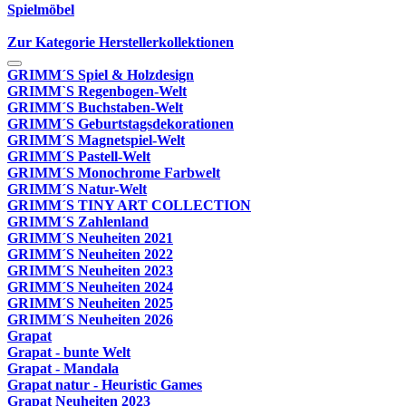
Spielmöbel
Zur Kategorie Herstellerkollektionen
GRIMM´S Spiel & Holzdesign
GRIMM`S Regenbogen-Welt
GRIMM´S Buchstaben-Welt
GRIMM´S Geburtstagsdekorationen
GRIMM´S Magnetspiel-Welt
GRIMM´S Pastell-Welt
GRIMM´S Monochrome Farbwelt
GRIMM´S Natur-Welt
GRIMM´S TINY ART COLLECTION
GRIMM´S Zahlenland
GRIMM´S Neuheiten 2021
GRIMM´S Neuheiten 2022
GRIMM´S Neuheiten 2023
GRIMM´S Neuheiten 2024
GRIMM´S Neuheiten 2025
GRIMM´S Neuheiten 2026
Grapat
Grapat - bunte Welt
Grapat - Mandala
Grapat natur - Heuristic Games
Grapat Neuheiten 2023