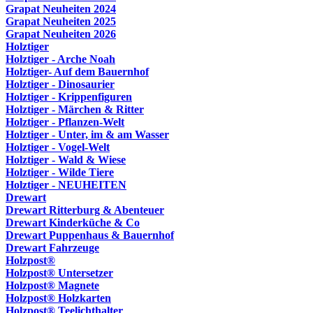
Grapat Neuheiten 2024
Grapat Neuheiten 2025
Grapat Neuheiten 2026
Holztiger
Holztiger - Arche Noah
Holztiger- Auf dem Bauernhof
Holztiger - Dinosaurier
Holztiger - Krippenfiguren
Holztiger - Märchen & Ritter
Holztiger - Pflanzen-Welt
Holztiger - Unter, im & am Wasser
Holztiger - Vogel-Welt
Holztiger - Wald & Wiese
Holztiger - Wilde Tiere
Holztiger - NEUHEITEN
Drewart
Drewart Ritterburg & Abenteuer
Drewart Kinderküche & Co
Drewart Puppenhaus & Bauernhof
Drewart Fahrzeuge
Holzpost®
Holzpost® Untersetzer
Holzpost® Magnete
Holzpost® Holzkarten
Holzpost® Teelichthalter