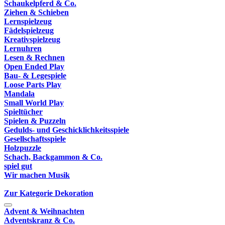
Schaukelpferd & Co.
Ziehen & Schieben
Lernspielzeug
Fädelspielzeug
Kreativspielzeug
Lernuhren
Lesen & Rechnen
Open Ended Play
Bau- & Legespiele
Loose Parts Play
Mandala
Small World Play
Spieltücher
Spielen & Puzzeln
Gedulds- und Geschicklichkeitsspiele
Gesellschaftsspiele
Holzpuzzle
Schach, Backgammon & Co.
spiel gut
Wir machen Musik
Zur Kategorie Dekoration
Advent & Weihnachten
Adventskranz & Co.