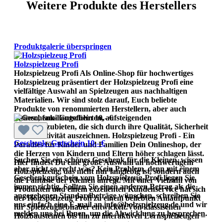
Weitere Produkte des Herstellers
Produktgalerie überspringen
Holzspielzeug Profi
Holzspielzeug Profi Als Online-Shop für hochwertiges
Holzspielzeug präsentiert der Holzspielzeug Profi eine
vielfältige Auswahl an Spielzeugen aus nachhaltigen
Materialien. Wir sind stolz darauf, Euch beliebte
Produkte von renommierten Herstellern, aber auch
kleinen, familiengeführten, aufsteigenden
Labels anzubieten, die sich durch ihre Qualität, Sicherheit
und Kreativität auszeichnen. Holzspielzeug Profi - Ein
Geschenk- Gutschein 10,- €
Paradies für Kinder und Familien Dein Onlineshop, der
die Herzen von Kindern und Eltern höher schlagen lässt.
Suchen Sie ein schönes Geschenk für die Kleinen, wissen
Hier findest Du eine große Auswahl an hochwertigem
aber nicht so recht was? Kein Problem, denn mit einem
Holzspielzeug, das nicht nur langlebig ist, sondern auch
Geschenkgutschein vom Holzspielzeug-Profi liegen Sie
die Fantasie der Kleinen anregt. Mit einer Vielzahl von
immer richtig. Sollten Sie einen anderen Betrag als die
Produkten und einem exzellenten Kundenservice hat sich
angegebenen Standardbeträge wünschen, schreiben Sie
der Holzspielzeug Profi zu einem beliebten Anlaufpunkt
uns einfach eine E-mail an info@holzspielzeug.de und wir
für Spielzeugliebhaber entwickelt.Von klassischen
melden uns bei Ihnen, um die Abwicklung zu besprechen.
Holzbausteinen bis hin zu interaktiven Lernspielzeugen –