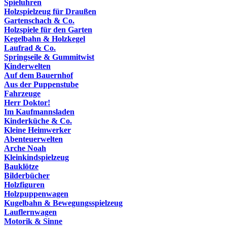
Spieluhren
Holzspielzeug für Draußen
Gartenschach & Co.
Holzspiele für den Garten
Kegelbahn & Holzkegel
Laufrad & Co.
Springseile & Gummitwist
Kinderwelten
Auf dem Bauernhof
Aus der Puppenstube
Fahrzeuge
Herr Doktor!
Im Kaufmannsladen
Kinderküche & Co.
Kleine Heimwerker
Abenteuerwelten
Arche Noah
Kleinkindspielzeug
Bauklötze
Bilderbücher
Holzfiguren
Holzpuppenwagen
Kugelbahn & Bewegungsspielzeug
Lauflernwagen
Motorik & Sinne