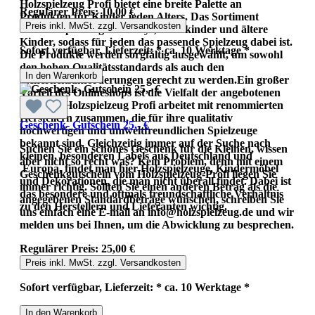
Holzspielzeug Profi bietet eine breite Palette an
Regulärer Preis:
10,00 €
Produkten für Kinder jeden Alters. Das Sortiment
Preis inkl. MwSt. zzgl. Versandkosten
umfasst Spielzeug für Babys, Kleinkinder und ältere
Kinder, sodass für jeden das passende Spielzeug dabei ist.
Sofort verfügbar, Lieferzeit: * ca. 10 Werktage *
Die Produkte werden sorgfältig ausgewählt, um sowohl
den hohen Qualitätsstandards als auch den
In den Warenkorb
Sicherheitsanforderungen gerecht zu werden.Ein großer
Vorteil des Onlineshops ist die Vielfalt der angebotenen
Marken. Holzspielzeug Profi arbeitet mit renommierten
Herstellern zusammen, die für ihre qualitativ
Geschenk- Gutschein 25,- €
hochwertigen und umweltfreundlichen Spielzeuge
bekannt sind. Gleichzeitig immer auf der Suche nach
Suchen Sie ein schönes Geschenk für die Kleinen, wissen
kleinen, besonderen Labels aus Deutschland und
aber nicht so recht was? Kein Problem, denn mit einem
Europa, findet man hier Holzspielzeuge, Kindermöbel
Geschenkgutschein vom Holzspielzeug-Profi liegen Sie
und Dekorationen, die man nicht überall findet. Dabei ist
immer richtig. Sollten Sie einen anderen Betrag als die
das besondere und oftmals freundschaftliche Verhältnis
angegebenen Standardbeträge wünschen, schreiben Sie
zu den Herstellern und Lieferanten wichtig.
uns einfach eine E-mail an info@holzspielzeug.de und wir
melden uns bei Ihnen, um die Abwicklung zu besprechen.
Regulärer Preis:
25,00 €
Preis inkl. MwSt. zzgl. Versandkosten
Sofort verfügbar, Lieferzeit: * ca. 10 Werktage *
In den Warenkorb