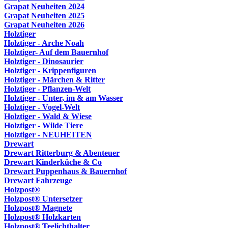
Grapat Neuheiten 2024
Grapat Neuheiten 2025
Grapat Neuheiten 2026
Holztiger
Holztiger - Arche Noah
Holztiger- Auf dem Bauernhof
Holztiger - Dinosaurier
Holztiger - Krippenfiguren
Holztiger - Märchen & Ritter
Holztiger - Pflanzen-Welt
Holztiger - Unter, im & am Wasser
Holztiger - Vogel-Welt
Holztiger - Wald & Wiese
Holztiger - Wilde Tiere
Holztiger - NEUHEITEN
Drewart
Drewart Ritterburg & Abenteuer
Drewart Kinderküche & Co
Drewart Puppenhaus & Bauernhof
Drewart Fahrzeuge
Holzpost®
Holzpost® Untersetzer
Holzpost® Magnete
Holzpost® Holzkarten
Holzpost® Teelichthalter