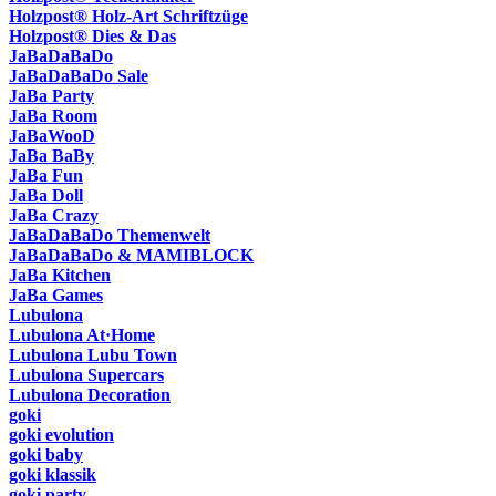
Holzpost® Holz-Art Schriftzüge
Holzpost® Dies & Das
JaBaDaBaDo
JaBaDaBaDo Sale
JaBa Party
JaBa Room
JaBaWooD
JaBa BaBy
JaBa Fun
JaBa Doll
JaBa Crazy
JaBaDaBaDo Themenwelt
JaBaDaBaDo & MAMIBLOCK
JaBa Kitchen
JaBa Games
Lubulona
Lubulona At·Home
Lubulona Lubu Town
Lubulona Supercars
Lubulona Decoration
goki
goki evolution
goki baby
goki klassik
goki party