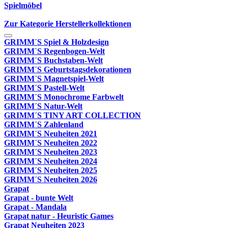
Spielmöbel
Zur Kategorie Herstellerkollektionen
GRIMM´S Spiel & Holzdesign
GRIMM`S Regenbogen-Welt
GRIMM´S Buchstaben-Welt
GRIMM´S Geburtstagsdekorationen
GRIMM´S Magnetspiel-Welt
GRIMM´S Pastell-Welt
GRIMM´S Monochrome Farbwelt
GRIMM´S Natur-Welt
GRIMM´S TINY ART COLLECTION
GRIMM´S Zahlenland
GRIMM´S Neuheiten 2021
GRIMM´S Neuheiten 2022
GRIMM´S Neuheiten 2023
GRIMM´S Neuheiten 2024
GRIMM´S Neuheiten 2025
GRIMM´S Neuheiten 2026
Grapat
Grapat - bunte Welt
Grapat - Mandala
Grapat natur - Heuristic Games
Grapat Neuheiten 2023