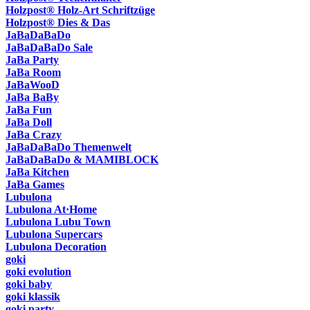
Holzpost® Holz-Art Schriftzüge
Holzpost® Dies & Das
JaBaDaBaDo
JaBaDaBaDo Sale
JaBa Party
JaBa Room
JaBaWooD
JaBa BaBy
JaBa Fun
JaBa Doll
JaBa Crazy
JaBaDaBaDo Themenwelt
JaBaDaBaDo & MAMIBLOCK
JaBa Kitchen
JaBa Games
Lubulona
Lubulona At·Home
Lubulona Lubu Town
Lubulona Supercars
Lubulona Decoration
goki
goki evolution
goki baby
goki klassik
goki party