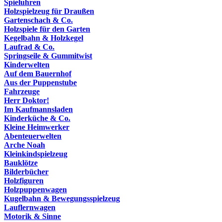
Spieluhren
Holzspielzeug für Draußen
Gartenschach & Co.
Holzspiele für den Garten
Kegelbahn & Holzkegel
Laufrad & Co.
Springseile & Gummitwist
Kinderwelten
Auf dem Bauernhof
Aus der Puppenstube
Fahrzeuge
Herr Doktor!
Im Kaufmannsladen
Kinderküche & Co.
Kleine Heimwerker
Abenteuerwelten
Arche Noah
Kleinkindspielzeug
Bauklötze
Bilderbücher
Holzfiguren
Holzpuppenwagen
Kugelbahn & Bewegungsspielzeug
Lauflernwagen
Motorik & Sinne