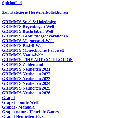
Spielmöbel
Zur Kategorie Herstellerkollektionen
GRIMM´S Spiel & Holzdesign
GRIMM`S Regenbogen-Welt
GRIMM´S Buchstaben-Welt
GRIMM´S Geburtstagsdekorationen
GRIMM´S Magnetspiel-Welt
GRIMM´S Pastell-Welt
GRIMM´S Monochrome Farbwelt
GRIMM´S Natur-Welt
GRIMM´S TINY ART COLLECTION
GRIMM´S Zahlenland
GRIMM´S Neuheiten 2021
GRIMM´S Neuheiten 2022
GRIMM´S Neuheiten 2023
GRIMM´S Neuheiten 2024
GRIMM´S Neuheiten 2025
GRIMM´S Neuheiten 2026
Grapat
Grapat - bunte Welt
Grapat - Mandala
Grapat natur - Heuristic Games
Grapat Neuheiten 2023