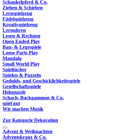
Schaukelpferd & Co.
Ziehen & Schieben
Lernspielzeug
Fädelspielzeug
Kreativspielzeug
Lernuhren
Lesen & Rechnen
Open Ended Play
Bau- & Legespiele
Loose Parts Play
Mandala
Small World Play
Spieltücher
Spielen & Puzzeln
Gedulds- und Geschicklichkeitsspiele
Gesellschaftsspiele
Holzpuzzle
Schach, Backgammon & Co.
spiel gut
Wir machen Musik
Zur Kategorie Dekoration
Advent & Weihnachten
Adventskranz & Co.