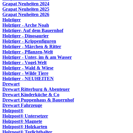
Grapat Neuheiten 2024
Grapat Neuheiten 2025
Grapat Neuheiten 2026
Holztiger
Holztiger - Arche Noah
Holztiger- Auf dem Bauernhof
Holztiger - Dinosaurier
Holztiger - Krippenfiguren
Holztiger - Märchen & Ritter
Holztiger - Pflanzen-Welt
Holztiger - Unter, im & am Wasser
Holztiger - Vogel-Welt
Holztiger - Wald & Wiese
Holztiger - Wilde Tiere
Holztiger - NEUHEITEN
Drewart
Drewart Ritterburg & Abenteuer
Drewart Kinderküche & Co
Drewart Puppenhaus & Bauernhof
Drewart Fahrzeuge
Holzpost®
Holzpost® Untersetzer
Holzpost® Magnete
Holzpost® Holzkarten
Holzpost® Teelichthalter