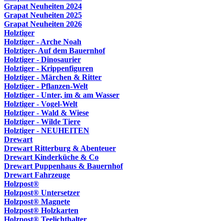
Grapat Neuheiten 2024
Grapat Neuheiten 2025
Grapat Neuheiten 2026
Holztiger
Holztiger - Arche Noah
Holztiger- Auf dem Bauernhof
Holztiger - Dinosaurier
Holztiger - Krippenfiguren
Holztiger - Märchen & Ritter
Holztiger - Pflanzen-Welt
Holztiger - Unter, im & am Wasser
Holztiger - Vogel-Welt
Holztiger - Wald & Wiese
Holztiger - Wilde Tiere
Holztiger - NEUHEITEN
Drewart
Drewart Ritterburg & Abenteuer
Drewart Kinderküche & Co
Drewart Puppenhaus & Bauernhof
Drewart Fahrzeuge
Holzpost®
Holzpost® Untersetzer
Holzpost® Magnete
Holzpost® Holzkarten
Holzpost® Teelichthalter