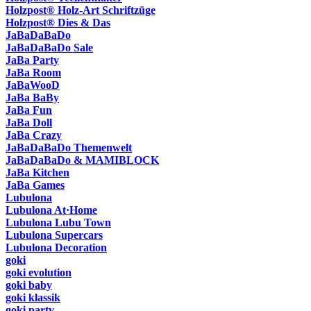
Holzpost® Holz-Art Schriftzüge
Holzpost® Dies & Das
JaBaDaBaDo
JaBaDaBaDo Sale
JaBa Party
JaBa Room
JaBaWooD
JaBa BaBy
JaBa Fun
JaBa Doll
JaBa Crazy
JaBaDaBaDo Themenwelt
JaBaDaBaDo & MAMIBLOCK
JaBa Kitchen
JaBa Games
Lubulona
Lubulona At·Home
Lubulona Lubu Town
Lubulona Supercars
Lubulona Decoration
goki
goki evolution
goki baby
goki klassik
goki party