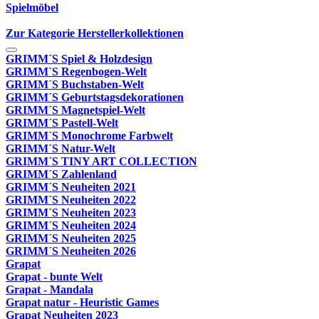
Spielmöbel
Zur Kategorie Herstellerkollektionen
GRIMM´S Spiel & Holzdesign
GRIMM`S Regenbogen-Welt
GRIMM´S Buchstaben-Welt
GRIMM´S Geburtstagsdekorationen
GRIMM´S Magnetspiel-Welt
GRIMM´S Pastell-Welt
GRIMM´S Monochrome Farbwelt
GRIMM´S Natur-Welt
GRIMM´S TINY ART COLLECTION
GRIMM´S Zahlenland
GRIMM´S Neuheiten 2021
GRIMM´S Neuheiten 2022
GRIMM´S Neuheiten 2023
GRIMM´S Neuheiten 2024
GRIMM´S Neuheiten 2025
GRIMM´S Neuheiten 2026
Grapat
Grapat - bunte Welt
Grapat - Mandala
Grapat natur - Heuristic Games
Grapat Neuheiten 2023