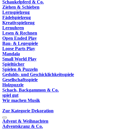
Schaukelpferd & Co.
Ziehen & Schieben
Lernspielzeug
Fädelspielzeug
Kreativspielzeug
Lernuhren
Lesen & Rechnen
Open Ended Play
Bau- & Legespiele
Loose Parts Play
Mandala
Small World Play
Spieltücher
Spielen & Puzzeln
Gedulds- und Geschicklichkeitsspiele
Gesellschaftsspiele
Holzpuzzle
Schach, Backgammon & Co.
spiel gut
Wir machen Musik
Zur Kategorie Dekoration
Advent & Weihnachten
Adventskranz & Co.