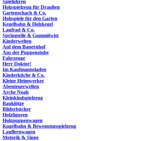
Spieluhren
Holzspielzeug für Draußen
Gartenschach & Co.
Holzspiele für den Garten
Kegelbahn & Holzkegel
Laufrad & Co.
Springseile & Gummitwist
Kinderwelten
Auf dem Bauernhof
Aus der Puppenstube
Fahrzeuge
Herr Doktor!
Im Kaufmannsladen
Kinderküche & Co.
Kleine Heimwerker
Abenteuerwelten
Arche Noah
Kleinkindspielzeug
Bauklötze
Bilderbücher
Holzfiguren
Holzpuppenwagen
Kugelbahn & Bewegungsspielzeug
Lauflernwagen
Motorik & Sinne