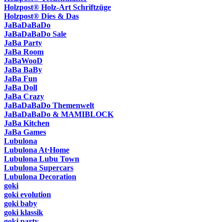
Holzpost® Holz-Art Schriftzüge
Holzpost® Dies & Das
JaBaDaBaDo
JaBaDaBaDo Sale
JaBa Party
JaBa Room
JaBaWooD
JaBa BaBy
JaBa Fun
JaBa Doll
JaBa Crazy
JaBaDaBaDo Themenwelt
JaBaDaBaDo & MAMIBLOCK
JaBa Kitchen
JaBa Games
Lubulona
Lubulona At·Home
Lubulona Lubu Town
Lubulona Supercars
Lubulona Decoration
goki
goki evolution
goki baby
goki klassik
goki party