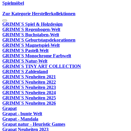
Spielmöbel
Zur Kategorie Herstellerkollektionen
GRIMM´S Spiel & Holzdesign
GRIMM`S Regenbogen-Welt
GRIMM´S Buchstaben-Welt
GRIMM´S Geburtstagsdekorationen
GRIMM´S Magnetspiel-Welt
GRIMM´S Pastell-Welt
GRIMM´S Monochrome Farbwelt
GRIMM´S Natur-Welt
GRIMM´S TINY ART COLLECTION
GRIMM´S Zahlenland
GRIMM´S Neuheiten 2021
GRIMM´S Neuheiten 2022
GRIMM´S Neuheiten 2023
GRIMM´S Neuheiten 2024
GRIMM´S Neuheiten 2025
GRIMM´S Neuheiten 2026
Grapat
Grapat - bunte Welt
Grapat - Mandala
Grapat natur - Heuristic Games
Grapat Neuheiten 2023