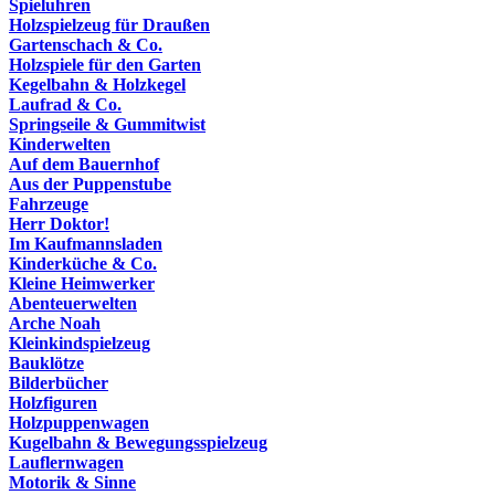
Spieluhren
Holzspielzeug für Draußen
Gartenschach & Co.
Holzspiele für den Garten
Kegelbahn & Holzkegel
Laufrad & Co.
Springseile & Gummitwist
Kinderwelten
Auf dem Bauernhof
Aus der Puppenstube
Fahrzeuge
Herr Doktor!
Im Kaufmannsladen
Kinderküche & Co.
Kleine Heimwerker
Abenteuerwelten
Arche Noah
Kleinkindspielzeug
Bauklötze
Bilderbücher
Holzfiguren
Holzpuppenwagen
Kugelbahn & Bewegungsspielzeug
Lauflernwagen
Motorik & Sinne