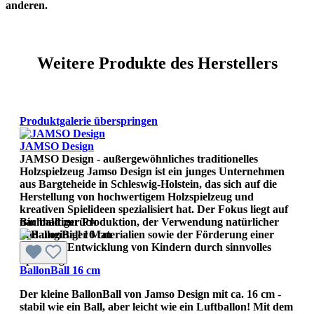
anderen.
Weitere Produkte des Herstellers
Produktgalerie überspringen
JAMSO Design
JAMSO Design - außergewöhnliches traditionelles
Holzspielzeug Jamso Design ist ein junges Unternehmen
aus Bargteheide in Schleswig-Holstein, das sich auf die
Herstellung von hochwertigem Holzspielzeug und
kreativen Spielideen spezialisiert hat. Der Fokus liegt auf
nachhaltiger Produktion, der Verwendung natürlicher
Bin bald zurück
und ungiftiger Materialien sowie der Förderung einer
gesunden Entwicklung von Kindern durch sinnvolles
Spielzeug.
BallonBall 16 cm
Der kleine BallonBall von Jamso Design mit ca. 16 cm -
stabil wie ein Ball, aber leicht wie ein Luftballon! Mit dem