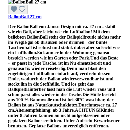
BallonBall 27 cm
Der BallonBall von Jamso Design mit ca. 27 cm - stabil
wie ein Ball, aber leicht wie ein Luftballon! Mit dem
beliebten BallonBall steht der Ballspielfreude nichts mehr
im Weg!Egal ob draußen oder drinnen - der bunte
Taschenball ist robust und stabil, dabei aber so leicht wie
ein Luftballon.So kann er in der Wohnung genauso
bespielt werden wie im Garten oder Park.Und das Beste
- er passt in jede Tasche, ist im Nu einsatzbereit und
genauso fix wieder reisefertig.Denn man bläst den
zugehörigen Luftballon einfach auf, verdreht dessen
Ende, wodurch der Ballon wiederverwendbar ist und
steckt ihn in die Stoffhülle. Und los geht das
Ballspiel!Hinterher lässt man die Luft wieder raus und
schon passt alles wieder in die Tasche.Die Hülle besteht
aus 100 % Baumwolle und ist bei 30°C waschbar, der
Ballon ist aus Naturkautschuklatex.Durchmesser ca. 27
cm.Altersempfehlung: ab 3 Jahre.ACHTUNG!Kinder
unter 8 Jahren können an nicht aufgeblasenen oder
geplatzen Ballons ersticken. Unter Aufsicht Erwachsener
benutzen. Geplatze Ballons unverzüglich entfernen.