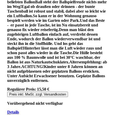
beliebten BallonBall steht der Ballspielfreude nichts mehr
im Weg!Egal ob draußen oder drinnen - der bunte
Taschenball ist robust und stabil, dabei aber so leicht wie
ein Luftballon.So kann er in der Wohnung genauso
bespielt werden wie im Garten oder Park.Und das Beste
- er passt in jede Tasche, ist im Nu einsatzbereit und
genauso fix wieder reisefertig.Denn man bläst den
zugehörigen Luftballon einfach auf, verdreht dessen
Ende, wodurch der Ballon wiederverwendbar ist und
steckt ihn in die Stoffhülle. Und los geht das
Ballspiel!Hinterher lässt man die Luft wieder raus und
schon passt alles wieder in die Tasche.Die Hülle besteht
aus 100 % Baumwolle und ist bei 30°C waschbar, der
Ballon ist aus Naturkautschuklatex.Altersempfehlung: ab
3 Jahre.ACHTUNG!Kinder unter 8 Jahren können an
nicht aufgeblasenen oder geplatzen Ballons ersticken.
Unter Aufsicht Erwachsener benutzen. Geplatze Ballons
unverzüglich entfernen.
Regulärer Preis:
15,50 €
Preis inkl. MwSt. zzgl. Versandkosten
Vorübergehend nicht verfügbar
Details