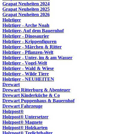
Grapat Neuheiten 2024
Grapat Neuheiten 2025
Grapat Neuheiten 2026
Holztiger
Holztiger - Arche Noah
Holztiger- Auf dem Bauernhof
Holztiger - Dinosaurier
Holztiger - Krippenfiguren
Holztiger - Märchen & Ritter
Holztiger - Pflanzen-Welt
Holztiger - Unter, im & am Wasser
Holztiger - Vogel-Welt
Holztiger - Wald & Wiese
Holztiger - Wilde Tiere
Holztiger - NEUHEITEN
Drewart
Drewart Ritterburg & Abenteuer
Drewart Kinderküche & Co
Drewart Puppenhaus & Bauernhof
Drewart Fahrzeuge
Holzpost®
Holzpost® Untersetzer
Holzpost® Magnete
Holzpost® Holzkarten
Holzpost® Teelichthalter