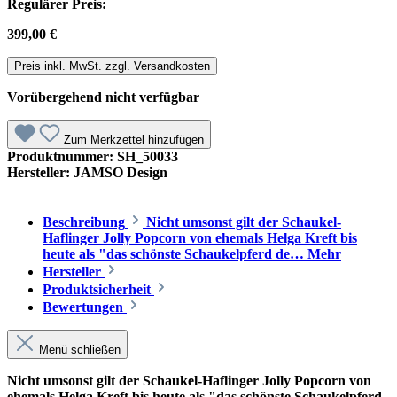
Regulärer Preis:
399,00 €
Preis inkl. MwSt. zzgl. Versandkosten
Vorübergehend nicht verfügbar
Zum Merkzettel hinzufügen
Produktnummer:
SH_50033
Hersteller:
JAMSO Design
Beschreibung
Nicht umsonst gilt der Schaukel-
Haflinger Jolly Popcorn von ehemals Helga Kreft bis
heute als "das schönste Schaukelpferd de…
Mehr
Hersteller
Produktsicherheit
Bewertungen
Menü schließen
Nicht umsonst gilt der Schaukel-Haflinger Jolly Popcorn von
ehemals Helga Kreft bis heute als "das schönste Schaukelpferd