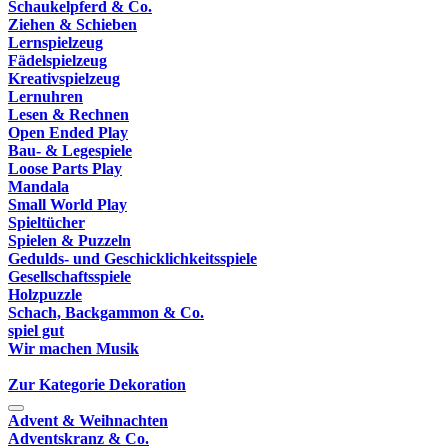
Schaukelpferd & Co.
Ziehen & Schieben
Lernspielzeug
Fädelspielzeug
Kreativspielzeug
Lernuhren
Lesen & Rechnen
Open Ended Play
Bau- & Legespiele
Loose Parts Play
Mandala
Small World Play
Spieltücher
Spielen & Puzzeln
Gedulds- und Geschicklichkeitsspiele
Gesellschaftsspiele
Holzpuzzle
Schach, Backgammon & Co.
spiel gut
Wir machen Musik
Zur Kategorie Dekoration
Advent & Weihnachten
Adventskranz & Co.