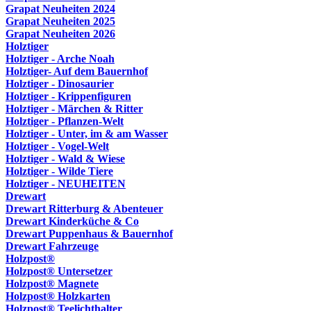
Grapat Neuheiten 2024
Grapat Neuheiten 2025
Grapat Neuheiten 2026
Holztiger
Holztiger - Arche Noah
Holztiger- Auf dem Bauernhof
Holztiger - Dinosaurier
Holztiger - Krippenfiguren
Holztiger - Märchen & Ritter
Holztiger - Pflanzen-Welt
Holztiger - Unter, im & am Wasser
Holztiger - Vogel-Welt
Holztiger - Wald & Wiese
Holztiger - Wilde Tiere
Holztiger - NEUHEITEN
Drewart
Drewart Ritterburg & Abenteuer
Drewart Kinderküche & Co
Drewart Puppenhaus & Bauernhof
Drewart Fahrzeuge
Holzpost®
Holzpost® Untersetzer
Holzpost® Magnete
Holzpost® Holzkarten
Holzpost® Teelichthalter