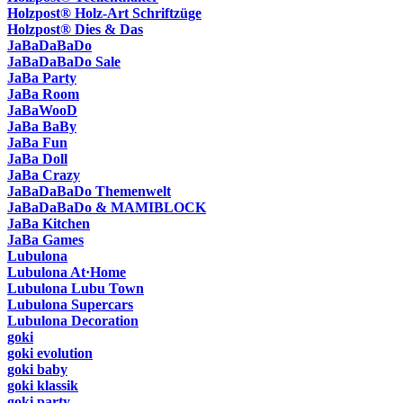
Holzpost® Holz-Art Schriftzüge
Holzpost® Dies & Das
JaBaDaBaDo
JaBaDaBaDo Sale
JaBa Party
JaBa Room
JaBaWooD
JaBa BaBy
JaBa Fun
JaBa Doll
JaBa Crazy
JaBaDaBaDo Themenwelt
JaBaDaBaDo & MAMIBLOCK
JaBa Kitchen
JaBa Games
Lubulona
Lubulona At·Home
Lubulona Lubu Town
Lubulona Supercars
Lubulona Decoration
goki
goki evolution
goki baby
goki klassik
goki party