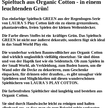
Spieltuch aus Organic Cotton - in einem
leuchtenden Grün!
Das einfarbige Spieltuch GREEN aus der Regenbogen-Serie
von LAURA´S Play Cotton lädt ein zu einem grenzenlosen,
phantasievollen, freien Spielen der kleinen Weltentdecker.
Die Farbe dieses Stoffes ist ein kräftiges Grün. Das Spieltuch
GREEN ist nicht nur äußerst dekorativ, sondern fügt sich ideal
in das Small World Play ein.
Die wunderbar weichen Baumwolltücher aus Organic Cotton
sind wirklich unglaublich vielfältig einsetzbar. Sie sind dünn
und von der Haptik fast wie ein Seidentuch. Ob zum Spielen in
der Small World, als Verkleidung, zum Buden bauen, um die
Wand oder die Decke zu dekorieren, zum Geschenke
einpacken, für drinnen oder draußen... es gibt unsagbar viele
Spielideen und Möglichkeiten mit diesen wunderschönen
Spieltüchern von LAURA´S PLAY COTTON.
Die farbenfrohen Spieltücher sind langlebig und bestehen aus
Organic Cotton.
Sie sind durch Handwäsche leicht zu reinigen und halten
allerhand aus, so dass man sie zum Beispiel ruhig verknoten