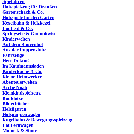
Spieluhren
Holzspielzeug für Draußen
Gartenschach & Co.
Holzspiele für den Garten
Kegelbahn & Holzkegel
Laufrad & Co.
Springseile & Gummitwist
Kinderwelten
Auf dem Bauernhof
Aus der Puppenstube
Fahrzeuge
Herr Doktor!
Im Kaufmannsladen
Kinderküche & Co.
Kleine Heimwerker
Abenteuerwelten
Arche Noah
Kleinkindspielzeug
Bauklötze
Bilderbücher
Holzfiguren
Holzpuppenwagen
Kugelbahn & Bewegungsspielzeug
Lauflernwagen
Motorik & Sinne