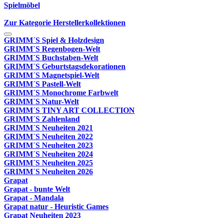
Spielmöbel
Zur Kategorie Herstellerkollektionen
GRIMM´S Spiel & Holzdesign
GRIMM`S Regenbogen-Welt
GRIMM´S Buchstaben-Welt
GRIMM´S Geburtstagsdekorationen
GRIMM´S Magnetspiel-Welt
GRIMM´S Pastell-Welt
GRIMM´S Monochrome Farbwelt
GRIMM´S Natur-Welt
GRIMM´S TINY ART COLLECTION
GRIMM´S Zahlenland
GRIMM´S Neuheiten 2021
GRIMM´S Neuheiten 2022
GRIMM´S Neuheiten 2023
GRIMM´S Neuheiten 2024
GRIMM´S Neuheiten 2025
GRIMM´S Neuheiten 2026
Grapat
Grapat - bunte Welt
Grapat - Mandala
Grapat natur - Heuristic Games
Grapat Neuheiten 2023