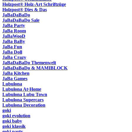
Holzpost® Holz-Art Schriftzüge
Holzpost® Dies & Das
JaBaDaBaDo
JaBaDaBaDo Sale
JaBa Party
JaBa Room
JaBaWooD
JaBa BaBy
JaBa Fun
JaBa Doll
JaBa Crazy
JaBaDaBaDo Themenwelt
JaBaDaBaDo & MAMIBLOCK
JaBa Kitchen
JaBa Games
Lubulona
Lubulona At·Home
Lubulona Lubu Town
Lubulona Supercars
Lubulona Decoration
goki
goki evolution
goki baby
goki klassik
goki party