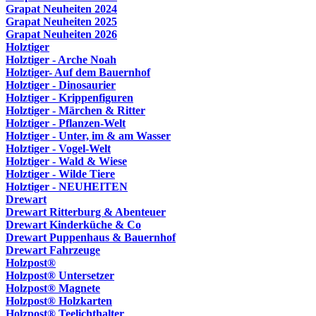
Grapat Neuheiten 2024
Grapat Neuheiten 2025
Grapat Neuheiten 2026
Holztiger
Holztiger - Arche Noah
Holztiger- Auf dem Bauernhof
Holztiger - Dinosaurier
Holztiger - Krippenfiguren
Holztiger - Märchen & Ritter
Holztiger - Pflanzen-Welt
Holztiger - Unter, im & am Wasser
Holztiger - Vogel-Welt
Holztiger - Wald & Wiese
Holztiger - Wilde Tiere
Holztiger - NEUHEITEN
Drewart
Drewart Ritterburg & Abenteuer
Drewart Kinderküche & Co
Drewart Puppenhaus & Bauernhof
Drewart Fahrzeuge
Holzpost®
Holzpost® Untersetzer
Holzpost® Magnete
Holzpost® Holzkarten
Holzpost® Teelichthalter