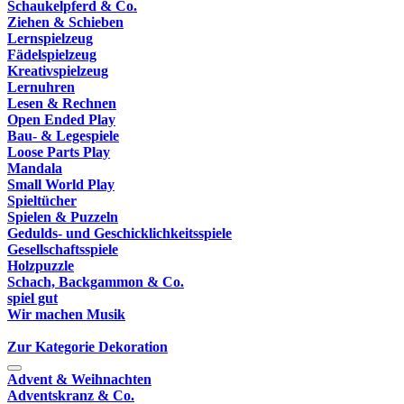
Schaukelpferd & Co.
Ziehen & Schieben
Lernspielzeug
Fädelspielzeug
Kreativspielzeug
Lernuhren
Lesen & Rechnen
Open Ended Play
Bau- & Legespiele
Loose Parts Play
Mandala
Small World Play
Spieltücher
Spielen & Puzzeln
Gedulds- und Geschicklichkeitsspiele
Gesellschaftsspiele
Holzpuzzle
Schach, Backgammon & Co.
spiel gut
Wir machen Musik
Zur Kategorie Dekoration
Advent & Weihnachten
Adventskranz & Co.