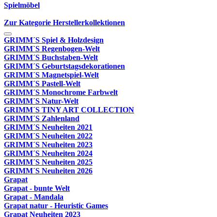
Spielmöbel
Zur Kategorie Herstellerkollektionen
GRIMM´S Spiel & Holzdesign
GRIMM`S Regenbogen-Welt
GRIMM´S Buchstaben-Welt
GRIMM´S Geburtstagsdekorationen
GRIMM´S Magnetspiel-Welt
GRIMM´S Pastell-Welt
GRIMM´S Monochrome Farbwelt
GRIMM´S Natur-Welt
GRIMM´S TINY ART COLLECTION
GRIMM´S Zahlenland
GRIMM´S Neuheiten 2021
GRIMM´S Neuheiten 2022
GRIMM´S Neuheiten 2023
GRIMM´S Neuheiten 2024
GRIMM´S Neuheiten 2025
GRIMM´S Neuheiten 2026
Grapat
Grapat - bunte Welt
Grapat - Mandala
Grapat natur - Heuristic Games
Grapat Neuheiten 2023