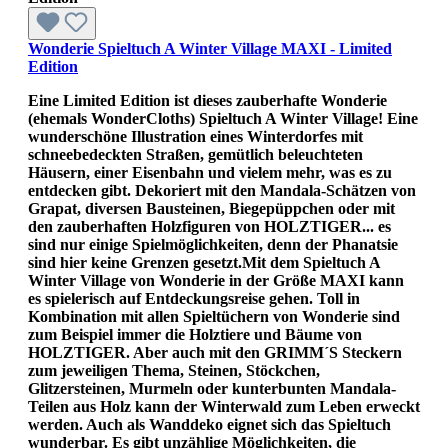
Wonderie Spieltuch A Winter Village MAXI - Limited
Edition
Eine Limited Edition ist dieses zauberhafte Wonderie
(ehemals WonderCloths) Spieltuch A Winter Village! Eine
wunderschöne Illustration eines Winterdorfes mit
schneebedeckten Straßen, gemütlich beleuchteten
Häusern, einer Eisenbahn und vielem mehr, was es zu
entdecken gibt. Dekoriert mit den Mandala-Schätzen von
Grapat, diversen Bausteinen, Biegepüppchen oder mit
den zauberhaften Holzfiguren von HOLZTIGER... es
sind nur einige Spielmöglichkeiten, denn der Phanatsie
sind hier keine Grenzen gesetzt.Mit dem Spieltuch A
Winter Village von Wonderie in der Größe MAXI kann
es spielerisch auf Entdeckungsreise gehen. Toll in
Kombination mit allen Spieltüchern von Wonderie sind
zum Beispiel immer die Holztiere und Bäume von
HOLZTIGER. Aber auch mit den GRIMM´S Steckern
zum jeweiligen Thema, Steinen, Stöckchen,
Glitzersteinen, Murmeln oder kunterbunten Mandala-
Teilen aus Holz kann der Winterwald zum Leben erweckt
werden. Auch als Wanddeko eignet sich das Spieltuch
wunderbar. Es gibt unzählige Möglichkeiten, die