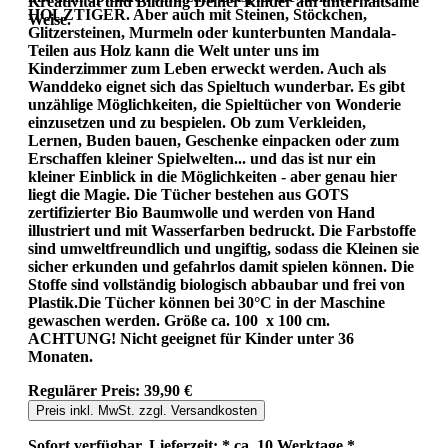
Kreativität und Bildung Deiner Kinder auf unterhaltsame
HOLZTIGER. Aber auch mit Steinen, Stöckchen,
Weise.
Glitzersteinen, Murmeln oder kunterbunten Mandala-
Teilen aus Holz kann die Welt unter uns im
Kinderzimmer zum Leben erweckt werden. Auch als
Wanddeko eignet sich das Spieltuch wunderbar. Es gibt
unzählige Möglichkeiten, die Spieltücher von Wonderie
einzusetzen und zu bespielen. Ob zum Verkleiden,
Lernen, Buden bauen, Geschenke einpacken oder zum
Erschaffen kleiner Spielwelten... und das ist nur ein
kleiner Einblick in die Möglichkeiten - aber genau hier
liegt die Magie. Die Tücher bestehen aus GOTS
zertifizierter Bio Baumwolle und werden von Hand
illustriert und mit Wasserfarben bedruckt. Die Farbstoffe
sind umweltfreundlich und ungiftig, sodass die Kleinen sie
sicher erkunden und gefahrlos damit spielen können. Die
Stoffe sind vollständig biologisch abbaubar und frei von
Plastik.Die Tücher können bei 30°C in der Maschine
gewaschen werden. Größe ca. 100 x 100 cm.
ACHTUNG! Nicht geeignet für Kinder unter 36
Monaten.
Regulärer Preis:
39,90 €
Preis inkl. MwSt. zzgl. Versandkosten
Sofort verfügbar, Lieferzeit: * ca. 10 Werktage *