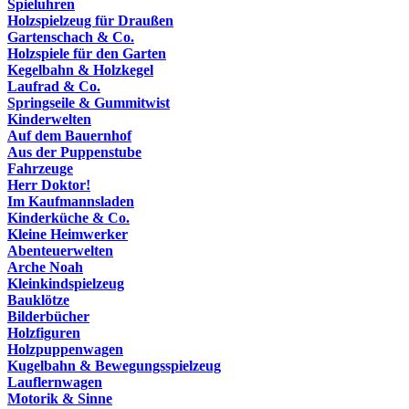
Spieluhren
Holzspielzeug für Draußen
Gartenschach & Co.
Holzspiele für den Garten
Kegelbahn & Holzkegel
Laufrad & Co.
Springseile & Gummitwist
Kinderwelten
Auf dem Bauernhof
Aus der Puppenstube
Fahrzeuge
Herr Doktor!
Im Kaufmannsladen
Kinderküche & Co.
Kleine Heimwerker
Abenteuerwelten
Arche Noah
Kleinkindspielzeug
Bauklötze
Bilderbücher
Holzfiguren
Holzpuppenwagen
Kugelbahn & Bewegungsspielzeug
Lauflernwagen
Motorik & Sinne