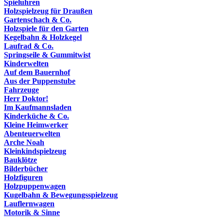
Spieluhren
Holzspielzeug für Draußen
Gartenschach & Co.
Holzspiele für den Garten
Kegelbahn & Holzkegel
Laufrad & Co.
Springseile & Gummitwist
Kinderwelten
Auf dem Bauernhof
Aus der Puppenstube
Fahrzeuge
Herr Doktor!
Im Kaufmannsladen
Kinderküche & Co.
Kleine Heimwerker
Abenteuerwelten
Arche Noah
Kleinkindspielzeug
Bauklötze
Bilderbücher
Holzfiguren
Holzpuppenwagen
Kugelbahn & Bewegungsspielzeug
Lauflernwagen
Motorik & Sinne