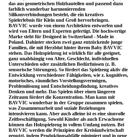
das aus geometrischen Holzbauteilen und passend dazu
farblich wunderbar harmonierenden
Silikonverbindungen besteht, die ein kreatives
Spielerlebnis für Klein und Groß hervorbringen.
BAVVIC wurde von einem Architekten entworfen und
wird von Eltern und Experten gefertigt. Die hochwertige
Marke steht für Designed in Switzerland - Made in
Poland. Dahinter stecken zwei ganz entzückende junge
Familien, die mit Herzblut hinter ihrem Baby BAVVIC
stehen. Das Holzspielzeug ist wirklich für alle geeignet,
ganz unabhängig von Alter, Geschlecht, individuellen
Unterschieden oder zusätzlichen Bedürfnissen (z. B.
sensorische Störungen). So fördert das Spielzeug aktiv die
Entwicklung verschiedener Fähigkeiten, wie z. kognitives,
motorisches, räumliches Vorstellungsvermögen,
Problemlösung und Entscheidungsfindung, kreatives
Denken und mehr. Das Spielen über einen längeren
Zeitraum fördert die Konzentration. Man kann mit
BAVVIC wunderbar in der Gruppe zusammen spielen,
was Zusammenarbeit und soziale Beziehungen
intensivieren kann. Aber auch alleine ist es eine sinnvolle
Zeitbeschäftigung. Sowohl Kinder als auch Erwachsene
können das Holzspielzeug in vollem Umfang nutzen. Bei
BAVVIC werden die Prinzipien der Kreislaufwirtschaft
genutzt, indem Produktionsabfälle minimiert und in neue