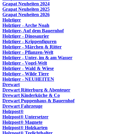
Grapat Neuheiten 2024
Grapat Neuheiten 2025
Grapat Neuheiten 2026
Holztiger
Holztiger - Arche Noah
Holztiger- Auf dem Bauernhof
Holztiger - Dinosaurier
Holztiger - Krippenfiguren
Holztiger - Märchen & Ritter
Holztiger - Pflanzen-Welt
Holztiger - Unter, im & am Wasser
Holztiger - Vogel-Welt
Holztiger - Wald & Wiese
Holztiger - Wilde Tiere
Holztiger - NEUHEITEN
Drewart
Drewart Ritterburg & Abenteuer
Drewart Kinderküche & Co
Drewart Puppenhaus & Bauernhof
Drewart Fahrzeuge
Holzpost®
Holzpost® Untersetzer
Holzpost® Magnete
Holzpost® Holzkarten
Holzpost® Teelichthalter