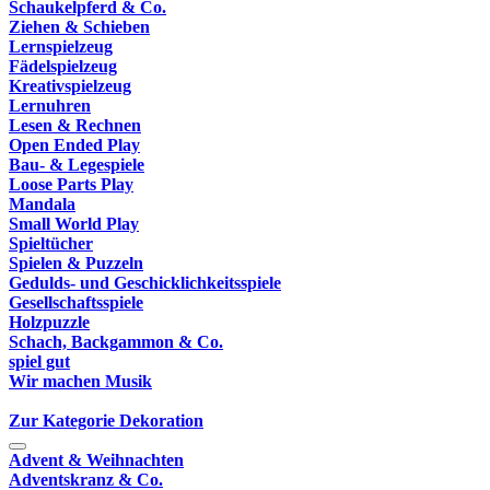
Schaukelpferd & Co.
Ziehen & Schieben
Lernspielzeug
Fädelspielzeug
Kreativspielzeug
Lernuhren
Lesen & Rechnen
Open Ended Play
Bau- & Legespiele
Loose Parts Play
Mandala
Small World Play
Spieltücher
Spielen & Puzzeln
Gedulds- und Geschicklichkeitsspiele
Gesellschaftsspiele
Holzpuzzle
Schach, Backgammon & Co.
spiel gut
Wir machen Musik
Zur Kategorie Dekoration
Advent & Weihnachten
Adventskranz & Co.