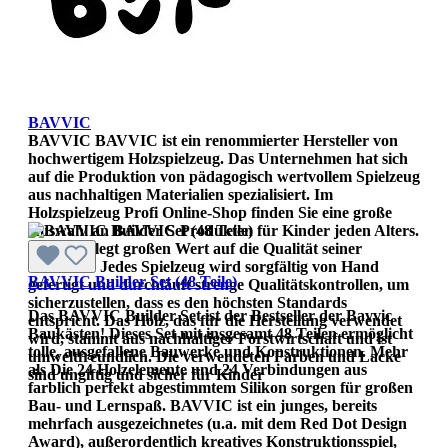
BAVVIC
BAVVIC BAVVIC ist ein renommierter Hersteller von
hochwertigem Holzspielzeug. Das Unternehmen hat sich
auf die Produktion von pädagogisch wertvollem Spielzeug
aus nachhaltigen Materialien spezialisiert. Im
Holzspielzeug Profi Online-Shop finden Sie eine große
Auswahl an BAVVIC Produkten für Kinder jeden Alters.
BAVVIC legt großen Wert auf die Qualität seiner
Produkte. Jedes Spielzeug wird sorgfältig von Hand
BAVVIC Builder Set (48 Teile)
gefertigt und durchläuft strenge Qualitätskontrollen, um
sicherzustellen, dass es den höchsten Standards
Das BAVVIC Builder Set ist der Bestseller der Bavvic
entspricht. Das Holz, das für die Herstellung verwendet
Baukästen! Dieses Set mit insgesamt 48 Teilen ermöglicht
wird, stammt aus nachhaltiger Forstwirtschaft und ist
tolle, ausgefallene Bauwerke und Konstruktionen. Mehr
umweltfreundlich. Die verwendeten Farben und Lacke
als Die 24 Holzelemente und 24 Verbindungen aus
sind ungiftig und sicher für Kinder
farblich perfekt abgestimmtem Silikon sorgen für großen
Bau- und Lernspaß. BAVVIC ist ein junges, bereits
mehrfach ausgezeichnetes (u.a. mit dem Red Dot Design
Award), außerordentlich kreatives Konstruktionsspiel,