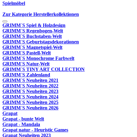
Spielmöbel
Zur Kategorie Herstellerkollektionen
GRIMM´S Spiel & Holzdesign
GRIMM`S Regenbogen-Welt
GRIMM´S Buchstaben-Welt
GRIMM´S Geburtstagsdekorationen
GRIMM´S Magnetspiel-Welt
GRIMM´S Pastell-Welt
GRIMM´S Monochrome Farbwelt
GRIMM´S Natur-Welt
GRIMM´S TINY ART COLLECTION
GRIMM´S Zahlenland
GRIMM´S Neuheiten 2021
GRIMM´S Neuheiten 2022
GRIMM´S Neuheiten 2023
GRIMM´S Neuheiten 2024
GRIMM´S Neuheiten 2025
GRIMM´S Neuheiten 2026
Grapat
Grapat - bunte Welt
Grapat - Mandala
Grapat natur - Heuristic Games
Grapat Neuheiten 2023