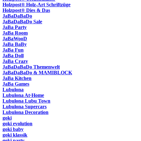
Holzpost® Holz-Art Schriftzüge
Holzpost® Dies & Das
JaBaDaBaDo
JaBaDaBaDo Sale
JaBa Party
JaBa Room
JaBaWooD
JaBa BaBy
JaBa Fun
JaBa Doll
JaBa Crazy
JaBaDaBaDo Themenwelt
JaBaDaBaDo & MAMIBLOCK
JaBa Kitchen
JaBa Games
Lubulona
Lubulona At·Home
Lubulona Lubu Town
Lubulona Supercars
Lubulona Decoration
goki
goki evolution
goki baby
goki klassik
goki party