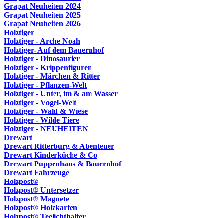
Grapat Neuheiten 2024
Grapat Neuheiten 2025
Grapat Neuheiten 2026
Holztiger
Holztiger - Arche Noah
Holztiger- Auf dem Bauernhof
Holztiger - Dinosaurier
Holztiger - Krippenfiguren
Holztiger - Märchen & Ritter
Holztiger - Pflanzen-Welt
Holztiger - Unter, im & am Wasser
Holztiger - Vogel-Welt
Holztiger - Wald & Wiese
Holztiger - Wilde Tiere
Holztiger - NEUHEITEN
Drewart
Drewart Ritterburg & Abenteuer
Drewart Kinderküche & Co
Drewart Puppenhaus & Bauernhof
Drewart Fahrzeuge
Holzpost®
Holzpost® Untersetzer
Holzpost® Magnete
Holzpost® Holzkarten
Holzpost® Teelichthalter