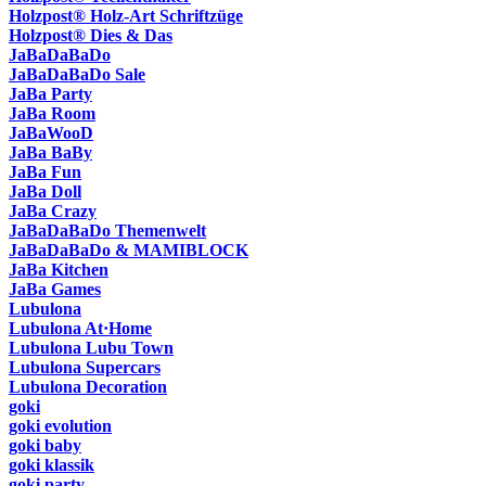
Holzpost® Holz-Art Schriftzüge
Holzpost® Dies & Das
JaBaDaBaDo
JaBaDaBaDo Sale
JaBa Party
JaBa Room
JaBaWooD
JaBa BaBy
JaBa Fun
JaBa Doll
JaBa Crazy
JaBaDaBaDo Themenwelt
JaBaDaBaDo & MAMIBLOCK
JaBa Kitchen
JaBa Games
Lubulona
Lubulona At·Home
Lubulona Lubu Town
Lubulona Supercars
Lubulona Decoration
goki
goki evolution
goki baby
goki klassik
goki party