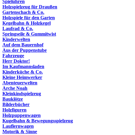
Spieluhren
Holzspielzeug für Draußen
Gartenschach & Co.
Holzspiele für den Garten
Kegelbahn & Holzkegel
Laufrad & Co.
Springseile & Gummitwist
Kinderwelten
Auf dem Bauernhof
Aus der Puppenstube
Fahrzeuge
Herr Doktor!
Im Kaufmannsladen
Kinderküche & Co.
Kleine Heimwerker
Abenteuerwelten
Arche Noah
Kleinkindspielzeug
Bauklötze
Bilderbücher
Holzfiguren
Holzpuppenwagen
Kugelbahn & Bewegungsspielzeug
Lauflernwagen
Motorik & Sinne