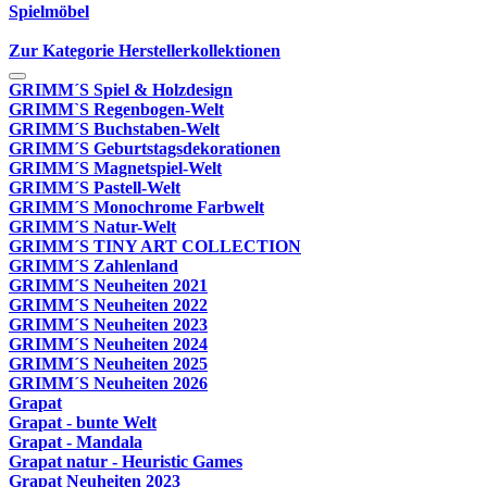
Spielmöbel
Zur Kategorie Herstellerkollektionen
GRIMM´S Spiel & Holzdesign
GRIMM`S Regenbogen-Welt
GRIMM´S Buchstaben-Welt
GRIMM´S Geburtstagsdekorationen
GRIMM´S Magnetspiel-Welt
GRIMM´S Pastell-Welt
GRIMM´S Monochrome Farbwelt
GRIMM´S Natur-Welt
GRIMM´S TINY ART COLLECTION
GRIMM´S Zahlenland
GRIMM´S Neuheiten 2021
GRIMM´S Neuheiten 2022
GRIMM´S Neuheiten 2023
GRIMM´S Neuheiten 2024
GRIMM´S Neuheiten 2025
GRIMM´S Neuheiten 2026
Grapat
Grapat - bunte Welt
Grapat - Mandala
Grapat natur - Heuristic Games
Grapat Neuheiten 2023