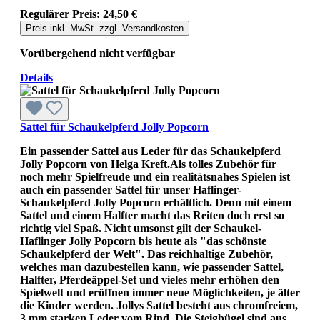
Regulärer Preis:
24,50 €
Preis inkl. MwSt. zzgl. Versandkosten
Vorübergehend nicht verfügbar
Details
Sattel für Schaukelpferd Jolly Popcorn
Ein passender Sattel aus Leder für das Schaukelpferd
Jolly Popcorn von Helga Kreft.Als tolles Zubehör für
noch mehr Spielfreude und ein realitätsnahes Spielen ist
auch ein passender Sattel für unser Haflinger-
Schaukelpferd Jolly Popcorn erhältlich. Denn mit einem
Sattel und einem Halfter macht das Reiten doch erst so
richtig viel Spaß. Nicht umsonst gilt der Schaukel-
Haflinger Jolly Popcorn bis heute als "das schönste
Schaukelpferd der Welt". Das reichhaltige Zubehör,
welches man dazubestellen kann, wie passender Sattel,
Halfter, Pferdeäppel-Set und vieles mehr erhöhen den
Spielwelt und eröffnen immer neue Möglichkeiten, je älter
die Kinder werden. Jollys Sattel besteht aus chromfreiem,
3 mm starken Leder vom Rind. Die Steigbügel sind aus