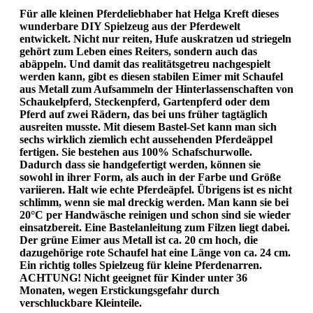
Für alle kleinen Pferdeliebhaber hat Helga Kreft dieses
wunderbare DIY Spielzeug aus der Pferdewelt
entwickelt. Nicht nur reiten, Hufe auskratzen ud striegeln
gehört zum Leben eines Reiters, sondern auch das
abäppeln. Und damit das realitätsgetreu nachgespielt
werden kann, gibt es diesen stabilen Eimer mit Schaufel
aus Metall zum Aufsammeln der Hinterlassenschaften von
Schaukelpferd, Steckenpferd, Gartenpferd oder dem
Pferd auf zwei Rädern, das bei uns früher tagtäglich
ausreiten musste. Mit diesem Bastel-Set kann man sich
sechs wirklich ziemlich echt aussehenden Pferdeäppel
fertigen. Sie bestehen aus 100% Schafschurwolle.
Dadurch dass sie handgefertigt werden, können sie
sowohl in ihrer Form, als auch in der Farbe und Größe
variieren. Halt wie echte Pferdeäpfel. Übrigens ist es nicht
schlimm, wenn sie mal dreckig werden. Man kann sie bei
20°C per Handwäsche reinigen und schon sind sie wieder
einsatzbereit. Eine Bastelanleitung zum Filzen liegt dabei.
Der grüne Eimer aus Metall ist ca. 20 cm hoch, die
dazugehörige rote Schaufel hat eine Länge von ca. 24 cm.
Ein richtig tolles Spielzeug für kleine Pferdenarren.
ACHTUNG! Nicht geeignet für Kinder unter 36
Monaten, wegen Erstickungsgefahr durch
verschluckbare Kleinteile.