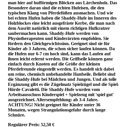
man hier auf hufförmigen Blöcken aus Lärchenholz. Das
Besondere daran sind die echten Hufeisen, die den
typischen Klang von Pferdefüßen ausmachen. Und wie
bei echten Hufen haben die Shaddy-Hufe im Inneren des
Holzblockes eine leicht ausgefräste Kerbe, die man nach
dem Ausritt natürlich mit einem richtigen Hufkratzer
saubermachen kann. Shaddy-Hufe werden von
Physiotherapeuten und Kinderärzten empfohlen. Sie
fördern den Gleichgewichtssinn. Geeignet sind sie für
Kinder ab 3 Jahren, die schon sicher laufen können. Da
die Hufen nur 6-7 cm hoch sind, kann das Laufen auf
ihnen leicht erlernt werden. Die Griffseile können ganz
einfach durch Knoten auf die Größe der kleinen
Pferdefreunde eingestellt werden. Es handelt sich dabei
um reine, chemisch unbehandelte Hanfseile. Beliebt sind
die Shaddy-Hufe bei Mädchen und Jungen. Und als tolle
Ergänzung gibt es die Zügelmatz Spielzügel und die Spiel-
Hürde Cavaletti. Die Shaddy-Hufe wurden vom
Arbeitsausschuss Kinderspiel + Spielzeug mit 'spiel gut'
ausgezeichnet. Altersempfehlung: ab 3-4 Jahre.
ACHTUNG! Nicht geeignet für Kinder unter 36
Monaten, wegen Strangulationsgefahr durch lange
Schnüre.
Regulärer Preis:
52,50 €