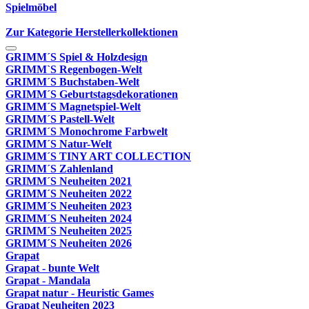
Spielmöbel
Zur Kategorie Herstellerkollektionen
GRIMM´S Spiel & Holzdesign
GRIMM`S Regenbogen-Welt
GRIMM´S Buchstaben-Welt
GRIMM´S Geburtstagsdekorationen
GRIMM´S Magnetspiel-Welt
GRIMM´S Pastell-Welt
GRIMM´S Monochrome Farbwelt
GRIMM´S Natur-Welt
GRIMM´S TINY ART COLLECTION
GRIMM´S Zahlenland
GRIMM´S Neuheiten 2021
GRIMM´S Neuheiten 2022
GRIMM´S Neuheiten 2023
GRIMM´S Neuheiten 2024
GRIMM´S Neuheiten 2025
GRIMM´S Neuheiten 2026
Grapat
Grapat - bunte Welt
Grapat - Mandala
Grapat natur - Heuristic Games
Grapat Neuheiten 2023