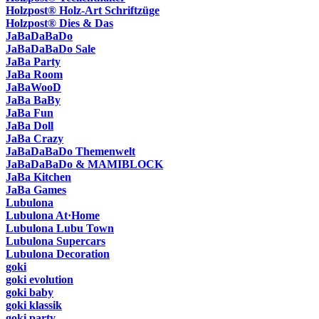
Holzpost® Holz-Art Schriftzüge
Holzpost® Dies & Das
JaBaDaBaDo
JaBaDaBaDo Sale
JaBa Party
JaBa Room
JaBaWooD
JaBa BaBy
JaBa Fun
JaBa Doll
JaBa Crazy
JaBaDaBaDo Themenwelt
JaBaDaBaDo & MAMIBLOCK
JaBa Kitchen
JaBa Games
Lubulona
Lubulona At·Home
Lubulona Lubu Town
Lubulona Supercars
Lubulona Decoration
goki
goki evolution
goki baby
goki klassik
goki party