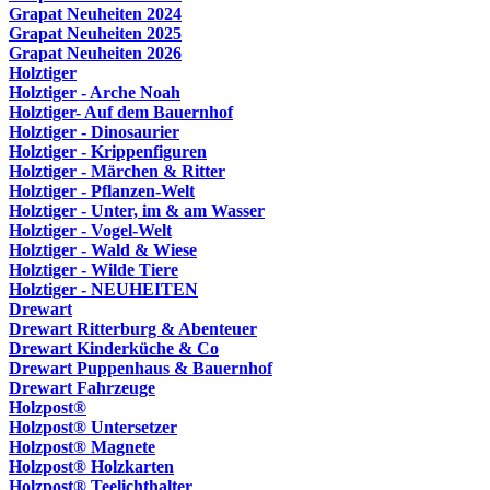
Grapat Neuheiten 2024
Grapat Neuheiten 2025
Grapat Neuheiten 2026
Holztiger
Holztiger - Arche Noah
Holztiger- Auf dem Bauernhof
Holztiger - Dinosaurier
Holztiger - Krippenfiguren
Holztiger - Märchen & Ritter
Holztiger - Pflanzen-Welt
Holztiger - Unter, im & am Wasser
Holztiger - Vogel-Welt
Holztiger - Wald & Wiese
Holztiger - Wilde Tiere
Holztiger - NEUHEITEN
Drewart
Drewart Ritterburg & Abenteuer
Drewart Kinderküche & Co
Drewart Puppenhaus & Bauernhof
Drewart Fahrzeuge
Holzpost®
Holzpost® Untersetzer
Holzpost® Magnete
Holzpost® Holzkarten
Holzpost® Teelichthalter