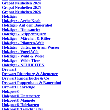
Grapat Neuheiten 2024
Grapat Neuheiten 2025
Grapat Neuheiten 2026
Holztiger
Holztiger - Arche Noah
Holztiger- Auf dem Bauernhof
Holztiger - Dinosaurier
Holztiger - Krippenfiguren
Holztiger - Märchen & Ritter
Holztiger - Pflanzen-Welt
Holztiger - Unter, im & am Wasser
Holztiger - Vogel-Welt
Holztiger - Wald & Wiese
Holztiger - Wilde Tiere
Holztiger - NEUHEITEN
Drewart
Drewart Ritterburg & Abenteuer
Drewart Kinderküche & Co
Drewart Puppenhaus & Bauernhof
Drewart Fahrzeuge
Holzpost®
Holzpost® Untersetzer
Holzpost® Magnete
Holzpost® Holzkarten
Holzpost® Teelichthalter