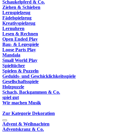
Schaukelpferd & Co.
Ziehen & Schieben
Lernspielzeug
Fädelspielzeug
Kreativspielzeug
Lernuhren
Lesen & Rechnen
Open Ended Play
Bau- & Legespiele
Loose Parts Play
Mandala
Small World Play
Spieltücher
Spielen & Puzzeln
Gedulds- und Geschicklichkeitsspiele
Gesellschaftsspiele
Holzpuzzle
Schach, Backgammon & Co.
spiel gut
Wir machen Musik
Zur Kategorie Dekoration
Advent & Weihnachten
Adventskranz & Co.