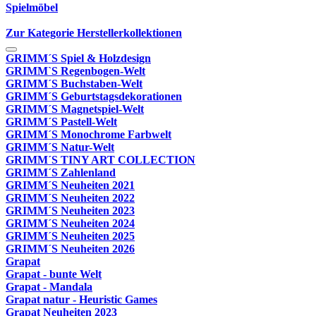
Spielmöbel
Zur Kategorie Herstellerkollektionen
GRIMM´S Spiel & Holzdesign
GRIMM`S Regenbogen-Welt
GRIMM´S Buchstaben-Welt
GRIMM´S Geburtstagsdekorationen
GRIMM´S Magnetspiel-Welt
GRIMM´S Pastell-Welt
GRIMM´S Monochrome Farbwelt
GRIMM´S Natur-Welt
GRIMM´S TINY ART COLLECTION
GRIMM´S Zahlenland
GRIMM´S Neuheiten 2021
GRIMM´S Neuheiten 2022
GRIMM´S Neuheiten 2023
GRIMM´S Neuheiten 2024
GRIMM´S Neuheiten 2025
GRIMM´S Neuheiten 2026
Grapat
Grapat - bunte Welt
Grapat - Mandala
Grapat natur - Heuristic Games
Grapat Neuheiten 2023