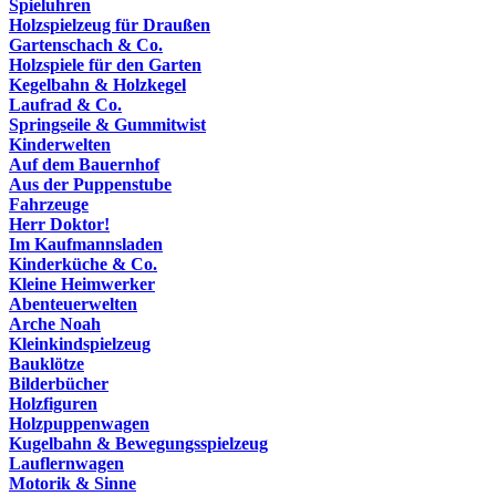
Spieluhren
Holzspielzeug für Draußen
Gartenschach & Co.
Holzspiele für den Garten
Kegelbahn & Holzkegel
Laufrad & Co.
Springseile & Gummitwist
Kinderwelten
Auf dem Bauernhof
Aus der Puppenstube
Fahrzeuge
Herr Doktor!
Im Kaufmannsladen
Kinderküche & Co.
Kleine Heimwerker
Abenteuerwelten
Arche Noah
Kleinkindspielzeug
Bauklötze
Bilderbücher
Holzfiguren
Holzpuppenwagen
Kugelbahn & Bewegungsspielzeug
Lauflernwagen
Motorik & Sinne