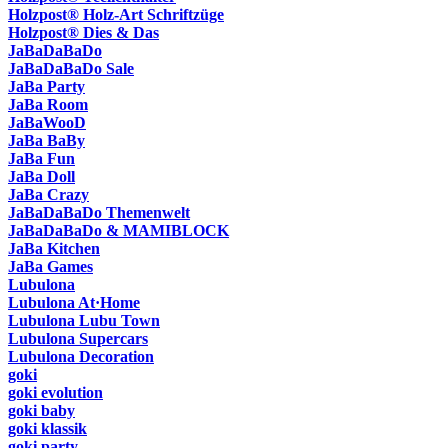
Holzpost® Holz-Art Schriftzüge
Holzpost® Dies & Das
JaBaDaBaDo
JaBaDaBaDo Sale
JaBa Party
JaBa Room
JaBaWooD
JaBa BaBy
JaBa Fun
JaBa Doll
JaBa Crazy
JaBaDaBaDo Themenwelt
JaBaDaBaDo & MAMIBLOCK
JaBa Kitchen
JaBa Games
Lubulona
Lubulona At·Home
Lubulona Lubu Town
Lubulona Supercars
Lubulona Decoration
goki
goki evolution
goki baby
goki klassik
goki party