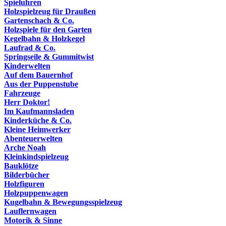
Spieluhren
Holzspielzeug für Draußen
Gartenschach & Co.
Holzspiele für den Garten
Kegelbahn & Holzkegel
Laufrad & Co.
Springseile & Gummitwist
Kinderwelten
Auf dem Bauernhof
Aus der Puppenstube
Fahrzeuge
Herr Doktor!
Im Kaufmannsladen
Kinderküche & Co.
Kleine Heimwerker
Abenteuerwelten
Arche Noah
Kleinkindspielzeug
Bauklötze
Bilderbücher
Holzfiguren
Holzpuppenwagen
Kugelbahn & Bewegungsspielzeug
Lauflernwagen
Motorik & Sinne