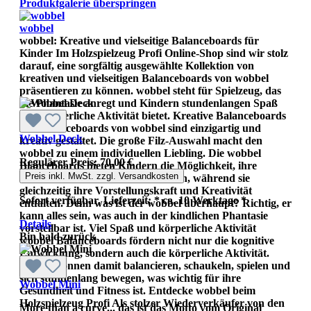
Produktgalerie überspringen
wobbel
wobbel: Kreative und vielseitige Balanceboards für
Kinder Im Holzspielzeug Profi Online-Shop sind wir stolz
darauf, eine sorgfältig ausgewählte Kollektion von
kreativen und vielseitigen Balanceboards von wobbel
präsentieren zu können. wobbel steht für Spielzeug, das
die Phantasie anregt und Kindern stundenlangen Spaß
und körperliche Aktivität bietet. Kreative Balanceboards
Die Balanceboards von wobbel sind einzigartig und
Wobbel Deck
kreativ gestaltet. Die große Filz-Auswahl macht den
wobbel zu einem individuellen Liebling. Die wobbel
Regulärer Preis:
70,00 €
Blanceboards bieten Kindern die Möglichkeit, ihre
Preis inkl. MwSt. zzgl. Versandkosten
Balance und Motorik zu verbessern, während sie
gleichzeitig ihre Vorstellungskraft und Kreativität
Sofort verfügbar, Lieferzeit: * ca. 10 Werktage *
entfalten. Denn was ist der wobbel überhaupt? Richtig, er
kann alles sein, was auch in der kindlichen Phantasie
Details
vorstellbar ist. Viel Spaß und körperliche Aktivität
Bin bald zurück
wobbel Balanceboards fördern nicht nur die kognitive
Entwicklung, sondern auch die körperliche Aktivität.
Kinder können damit balancieren, schaukeln, spielen und
sich stundenlang bewegen, was wichtig für ihre
Wobbel Mini
Gesundheit und Fitness ist. Entdecke wobbel beim
Holzspielzeug Profi Als stolzer Wiederverkäufer von den
More than a curve... das ist das Motto vom Original