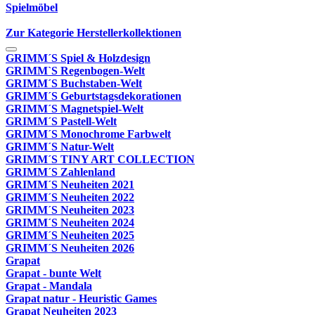
Spielmöbel
Zur Kategorie Herstellerkollektionen
GRIMM´S Spiel & Holzdesign
GRIMM`S Regenbogen-Welt
GRIMM´S Buchstaben-Welt
GRIMM´S Geburtstagsdekorationen
GRIMM´S Magnetspiel-Welt
GRIMM´S Pastell-Welt
GRIMM´S Monochrome Farbwelt
GRIMM´S Natur-Welt
GRIMM´S TINY ART COLLECTION
GRIMM´S Zahlenland
GRIMM´S Neuheiten 2021
GRIMM´S Neuheiten 2022
GRIMM´S Neuheiten 2023
GRIMM´S Neuheiten 2024
GRIMM´S Neuheiten 2025
GRIMM´S Neuheiten 2026
Grapat
Grapat - bunte Welt
Grapat - Mandala
Grapat natur - Heuristic Games
Grapat Neuheiten 2023