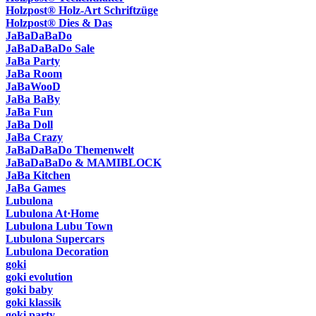
Holzpost® Holz-Art Schriftzüge
Holzpost® Dies & Das
JaBaDaBaDo
JaBaDaBaDo Sale
JaBa Party
JaBa Room
JaBaWooD
JaBa BaBy
JaBa Fun
JaBa Doll
JaBa Crazy
JaBaDaBaDo Themenwelt
JaBaDaBaDo & MAMIBLOCK
JaBa Kitchen
JaBa Games
Lubulona
Lubulona At·Home
Lubulona Lubu Town
Lubulona Supercars
Lubulona Decoration
goki
goki evolution
goki baby
goki klassik
goki party