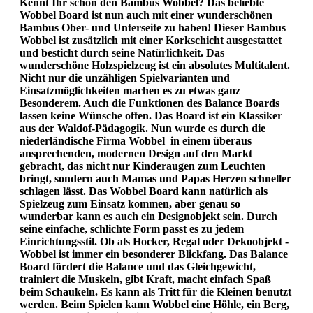
Kennt Ihr schon den Bambus Wobbel? Das beliebte
Wobbel Board ist nun auch mit einer wunderschönen
Bambus Ober- und Unterseite zu haben! Dieser Bambus
Wobbel ist zusätzlich mit einer Korkschicht ausgestattet
und besticht durch seine Natürlichkeit. Das
wunderschöne Holzspielzeug ist ein absolutes Multitalent.
Nicht nur die unzähligen Spielvarianten und
Einsatzmöglichkeiten machen es zu etwas ganz
Besonderem. Auch die Funktionen des Balance Boards
lassen keine Wünsche offen. Das Board ist ein Klassiker
aus der Waldof-Pädagogik. Nun wurde es durch die
niederländische Firma Wobbel in einem überaus
ansprechenden, modernen Design auf den Markt
gebracht, das nicht nur Kinderaugen zum Leuchten
bringt, sondern auch Mamas und Papas Herzen schneller
schlagen lässt. Das Wobbel Board kann natürlich als
Spielzeug zum Einsatz kommen, aber genau so
wunderbar kann es auch ein Designobjekt sein. Durch
seine einfache, schlichte Form passt es zu jedem
Einrichtungsstil. Ob als Hocker, Regal oder Dekoobjekt -
Wobbel ist immer ein besonderer Blickfang. Das Balance
Board fördert die Balance und das Gleichgewicht,
trainiert die Muskeln, gibt Kraft, macht einfach Spaß
beim Schaukeln. Es kann als Tritt für die Kleinen benutzt
werden. Beim Spielen kann Wobbel eine Höhle, ein Berg,