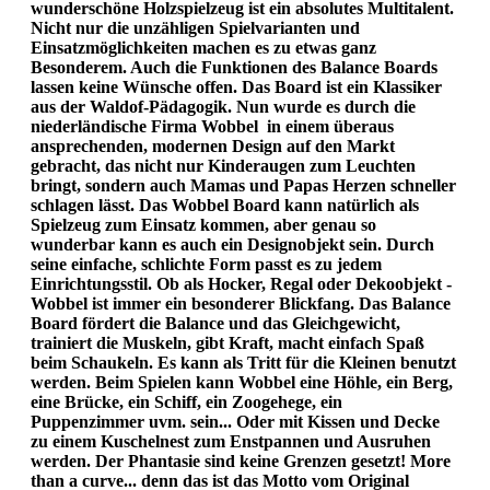
wunderschöne Holzspielzeug ist ein absolutes Multitalent.
Nicht nur die unzähligen Spielvarianten und
Einsatzmöglichkeiten machen es zu etwas ganz
Besonderem. Auch die Funktionen des Balance Boards
lassen keine Wünsche offen. Das Board ist ein Klassiker
aus der Waldof-Pädagogik. Nun wurde es durch die
niederländische Firma Wobbel in einem überaus
ansprechenden, modernen Design auf den Markt
gebracht, das nicht nur Kinderaugen zum Leuchten
bringt, sondern auch Mamas und Papas Herzen schneller
schlagen lässt. Das Wobbel Board kann natürlich als
Spielzeug zum Einsatz kommen, aber genau so
wunderbar kann es auch ein Designobjekt sein. Durch
seine einfache, schlichte Form passt es zu jedem
Einrichtungsstil. Ob als Hocker, Regal oder Dekoobjekt -
Wobbel ist immer ein besonderer Blickfang. Das Balance
Board fördert die Balance und das Gleichgewicht,
trainiert die Muskeln, gibt Kraft, macht einfach Spaß
beim Schaukeln. Es kann als Tritt für die Kleinen benutzt
werden. Beim Spielen kann Wobbel eine Höhle, ein Berg,
eine Brücke, ein Schiff, ein Zoogehege, ein
Puppenzimmer uvm. sein... Oder mit Kissen und Decke
zu einem Kuschelnest zum Enstpannen und Ausruhen
werden. Der Phantasie sind keine Grenzen gesetzt! More
than a curve... denn das ist das Motto vom Original