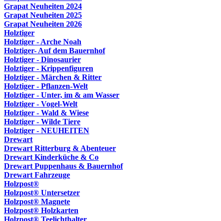
Grapat Neuheiten 2024
Grapat Neuheiten 2025
Grapat Neuheiten 2026
Holztiger
Holztiger - Arche Noah
Holztiger- Auf dem Bauernhof
Holztiger - Dinosaurier
Holztiger - Krippenfiguren
Holztiger - Märchen & Ritter
Holztiger - Pflanzen-Welt
Holztiger - Unter, im & am Wasser
Holztiger - Vogel-Welt
Holztiger - Wald & Wiese
Holztiger - Wilde Tiere
Holztiger - NEUHEITEN
Drewart
Drewart Ritterburg & Abenteuer
Drewart Kinderküche & Co
Drewart Puppenhaus & Bauernhof
Drewart Fahrzeuge
Holzpost®
Holzpost® Untersetzer
Holzpost® Magnete
Holzpost® Holzkarten
Holzpost® Teelichthalter