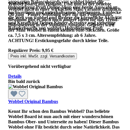
angesagten Balanceboards von wobbel bietet der
Wobbel Board aus Holland. Und nun ist der beliebte
Holzspielzeug Profi Online-Shop eine breite Auswahl an
Wobbel auch in einer wirklichen Mini-Variante erhältlich.
hochwertigen und unterhaltsamen Spielzeugen. Entdecke
Ob zum "Finger-Wobbling oder für das Puppenhaus.
die Welt von wobbel und fördere die körperliche Aktivität
Bestimmt gibt es auch noch andere Ideen für das Trend-
und Kreativität Deiner Kinder. Kreative und vielseitige
Holzspielzeug in der Miniatur-Ausgabe. Geliefert wird
Balanceboards von wobbel | Holzspielzeug Profi
der Mini Wobbel in einem kleinen Jute-Säckchen. Größe
ca. 7,5 x 3 cm. Altersempfehlung: ab 6 Jahre.
ACHTUNG! Erstickungsgefahr durch kleine Teile.
Regulärer Preis:
9,95 €
Preis inkl. MwSt. zzgl. Versandkosten
Vorübergehend nicht verfügbar
Details
Bin bald zurück
Wobbel Original Bambus
Kennt Ihr schon den Bambus Wobbel? Das beliebte
Wobbel Board ist nun auch mit einer wunderschönen
Bambus Ober- und Unterseite zu haben! Dieser Bambus
Wobbel ohne Filz besticht durch seine Natürlichkeit. Das